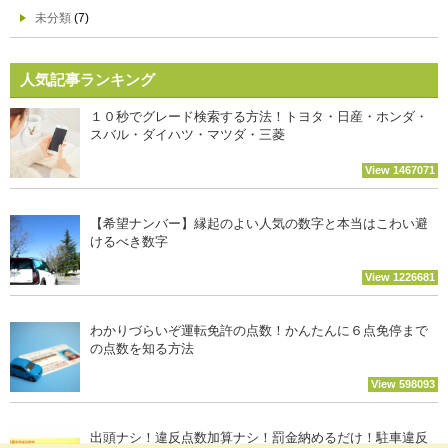
未分類
(7)
人気記事ランキング
１０秒でグレード検索する方法！トヨタ・日産・ホンダ・
スバル・ダイハツ・マツダ・三菱
View 1467071
【希望ナンバー】縁起のよい人気の数字と本当はこわい避
けるべき数字
View 1226681
わかりづらいぞ運転免許の点数！かんたんに６点免停まで
の点数を知る方法
View 598093
出頭ナシ！違反点数加算ナシ！罰金納めるだけ！駐車違反