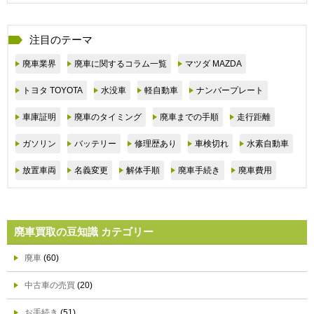
注目のテーマ
廃車業界
廃車に関するコラム一覧
マツダ MAZDA
トヨタ TOYOTA
水没車
軽自動車
ナンバープレート
車庫証明
廃車のタイミング
廃車までの手順
走行距離
ガソリン
バッテリー
修理歴あり
車検切れ
水素自動車
放置車両
名義変更
解体手順
廃車手続き
廃車費用
廃車買取の豆知識 カテゴリー
廃車
(60)
中古車の売買
(20)
お手続き
(51)