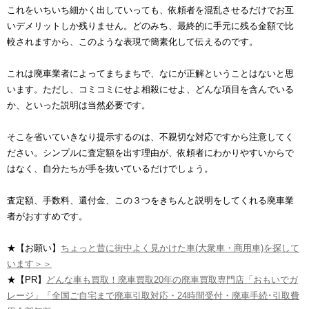
これをいちいち細かく出していっても、依頼者を混乱させるだけでお互
いデメリットしか残りません。どのみち、最終的に手元に残る金額で比
較されますから、このような表現で簡素化して伝えるのです。
これは廃車業者によってまちまちで、なにが正解ということはないと思
います。ただし、コミコミにせよ相殺にせよ、どんな項目を含んでいる
か、といった説明は当然必要です。
そこを省いていきなり提示するのは、不親切な対応ですから注意してく
ださい。シンプルに査定額を出す理由が、依頼者にわかりやすいからで
はなく、自分たちが手を抜いているだけでしょう。
査定額、手数料、還付金、この３つをきちんと説明をしてくれる廃車業
者がおすすめです。
★【お願い】
ちょっと昔に街中よく見かけた車(大衆車・商用車)を探して
います＞＞
★【PR】
どんな車も買取！廃車買取20年の廃車買取専門店「おもいでガ
レージ」「全国ご自宅まで廃車引取対応・24時間受付・廃車手続･引取費