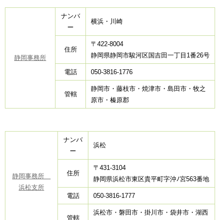
ナンバ
横浜・川崎
ー
〒422-8004
住所
静岡県静岡市駿河区国吉田一丁目1番26号
静岡事務所
電話
050-3816-1776
静岡市・藤枝市・焼津市・島田市・牧之
管轄
原市・榛原郡
ナンバ
浜松
ー
〒431-3104
住所
静岡事務所
静岡県浜松市東区貴平町字沖ﾉ宮563番地
浜松支所
電話
050-3816-1777
浜松市・磐田市・掛川市・袋井市・湖西
管轄