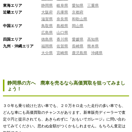
東海エリア
静岡県
岐阜県
愛知県
三重県
近畿エリア
大阪府
兵庫県
京都府
滋賀県
奈良県
和歌山県
中国エリア
鳥取県
島根県
岡山県
広島県
山口県
四国エリア
徳島県
香川県
愛媛県
高知県
九州・沖縄エリア
福岡県
佐賀県
長崎県
熊本県
大分県
宮崎県
鹿児島県
沖縄県
静岡県の方へ 廃車を売るなら高価買取を狙ってみまし
ょう！
３０年も乗り続けた古い車でも、２０万キロ走った走行の多い車でも、
どんな車にも高価買取のチャンスがあります。新車販売ディーラーで査
定０円と提示されても、あきらめずに『おもいでガレージ』に問い合わ
せてみてください。思わぬ金額がつくかもしれません。もちろん査定は