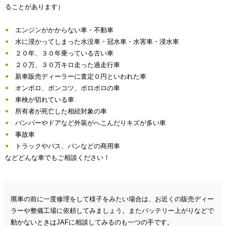
ることがあります）
エンジンがかからない車・不動車
水に浸かってしまった水没車・冠水車・水害車・浸水車
２０年、３０年乗っている古い車
２０万、３０万キロ走った過走行車
新車販売ディーラーに査定０円といわれた車
オンボロ、ポンコツ、ボロボロの車
車検が切れている車
所有者が死亡した相続対象の車
バンパーやドアなど外装がへこんだりキズが多い車
事故車
トラックやバス、バンなどの商用車
などどんな車でもご相談ください！
廃車の前に一度修理をして様子をみたい場合は、お近くの販売ディー
ラーや整備工場に依頼してみましょう。またバッテリー上がりなどで
動かないときはJAFに相談してみるのも一つの手です。