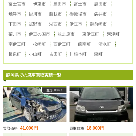
富士宮市
伊東市
島田市
富士市
磐田市
焼津市
掛川市
藤枝市
御殿場市
袋井市
下田市
裾野市
湖西市
伊豆市
御前崎市
菊川市
伊豆の国市
牧之原市
東伊豆町
河津町
南伊豆町
松崎町
西伊豆町
函南町
清水町
長泉町
小山町
吉田町
川根本町
森町
静岡県での廃車買取実績一覧
査定UP中！
41,000円
18,000円
買取価格
買取価格