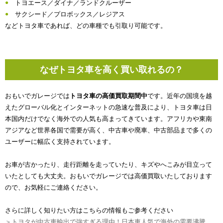
トヨエース／ダイナ／ランドクルーザー
サクシード／プロボックス／レジアス
などトヨタ車であれば、どの車種でも引取り可能です。
なぜトヨタ車を高く買い取れるの？
おもいでガレージでは
トヨタ車の高価買取期間中
です。近年の国境を越
えたグローバル化とインターネットの急速な普及により、トヨタ車は日
本国内だけでなく海外での人気も高まってきています。アフリカや東南
アジアなど世界各国で需要が高く、中古車や廃車、中古部品まで多くの
ユーザーに幅広く支持されています。
お車が古かったり、走行距離を走っていたり、キズやへこみが目立って
いたとしても大丈夫。おもいでガレージでは高価買取いたしております
ので、お気軽にご連絡ください。
さらに詳しく知りたい方はこちらの情報もご参考ください
＞トヨタが中古車輸出で強すぎる理由！日本車人気で海外の需要沸騰