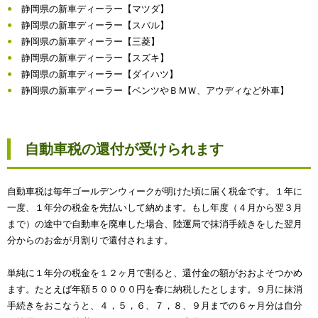
静岡県の新車ディーラー【マツダ】
静岡県の新車ディーラー【スバル】
静岡県の新車ディーラー【三菱】
静岡県の新車ディーラー【スズキ】
静岡県の新車ディーラー【ダイハツ】
静岡県の新車ディーラー【ベンツやＢＭＷ、アウディなど外車】
自動車税の還付が受けられます
自動車税は毎年ゴールデンウィークが明けた頃に届く税金です。１年に
一度、１年分の税金を先払いして納めます。もし年度（４月から翌３月
まで）の途中で自動車を廃車した場合、陸運局で抹消手続きをした翌月
分からのお金が月割りで還付されます。
単純に１年分の税金を１２ヶ月で割ると、還付金の額がおおよそつかめ
ます。たとえば年額５００００円を春に納税したとします。９月に抹消
手続きをおこなうと、４，５，６、７，８、９月までの６ヶ月分は自分