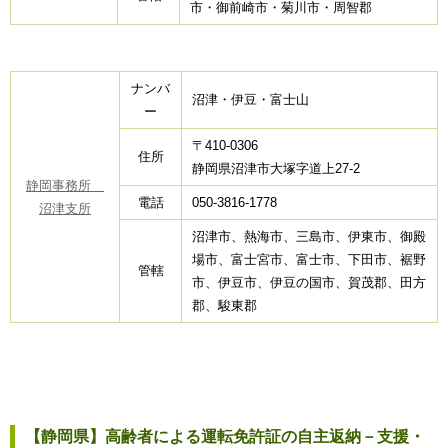
市・御前崎市・菊川市・周智郡
ナンバ
沼津・伊豆・富士山
ー
〒410-0306
住所
静岡県沼津市大塚字道上27-2
静岡事務所
電話
050-3816-1778
沼津支所
沼津市、熱海市、三島市、伊東市、御殿
場市、富士宮市、富士市、下田市、裾野
管轄
市、伊豆市、伊豆の国市、賀茂郡、田方
郡、駿東郡
【静岡県】高齢者による運転免許証の自主返納－支援・