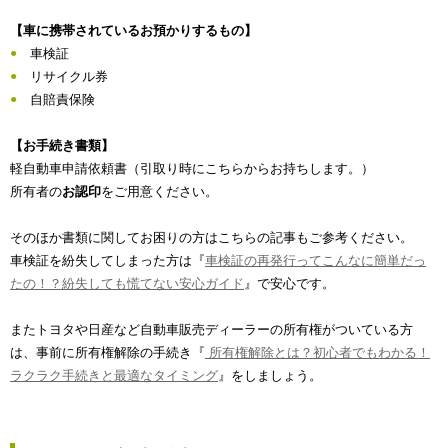
【車に携帯されているお預かりするもの】
車検証
リサイクル券
自賠責保険
【お手続き書類】
軽自動車申請依頼書（引取り時にこちらからお持ちします。）
所有者の
お認印
をご用意ください。
そのほか書類に関してお困りの方はこちらの記事もご参考ください。
車検証を紛失してしまった方は『
車検証の再発行ってこんなに簡単だっ
たの！？紛失しても慌てない安心ガイド
』で安心です。
またトヨタや日産など自動車販売ディーラーの所有権がついている方
は、事前に所有権解除の手続き『
所有権解除とは？初心者でもわかる！
ラクラク手続きと最適なタイミング
』をしましょう。