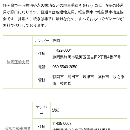
静岡県で一時抹消や永久抹消などの廃車手続きを行うには、管轄の陸運
局が窓口になります。普通車は各運輸支局、軽自動車は軽自動車検査協
会です。抹消の手続きは非常に煩雑なため、すべておもいでガレージが
無料で代行しております。
ナンバー
静岡
〒422-8004
住所
静岡県静岡市駿河区国吉田2丁目4番25号
静岡運輸支局
電話
050-5540-2050
静岡市、島田市、焼津市、藤枝市、牧之原
管轄
市、榛原郡
ナンバ
浜松
ー
〒435-0007
住所
浜松自動車検査