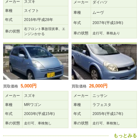
メーカー
スズキ
メーカー
ダイハツ
車種
スイフト
車種
ムーヴ
年式
2016年/平成28年
年式
2007年(平成19年)
右フロント事故現状車、エ
車の状態
車の状態
走行可、車検あり
ンジンかかる
5,000円
26,000円
買取価格
買取価格
メーカー
スズキ
メーカー
ニッサン
車種
MRワゴン
車種
ラフェスタ
年式
2003年(平成15年)
年式
2005年(平成17年)
車の状態
車の状態
走行可、車検無し
走行可、車検無し
もっとみる