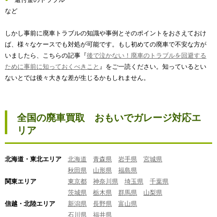
など
しかし事前に廃車トラブルの知識や事例とそのポイントをおさえておけ
ば、様々なケースでも対処が可能です。もし初めての廃車で不安な方が
いましたら、こちらの記事『
後で泣かない！廃車のトラブルを回避する
ために事前に知っておくべきこと
』をご一読ください。知っているとい
ないとでは後々大きな差が生じるかもしれません。
全国の廃車買取 おもいでガレージ対応エ
リア
北海道・東北エリア
北海道
青森県
岩手県
宮城県
秋田県
山形県
福島県
関東エリア
東京都
神奈川県
埼玉県
千葉県
茨城県
栃木県
群馬県
山梨県
信越・北陸エリア
新潟県
長野県
富山県
石川県
福井県