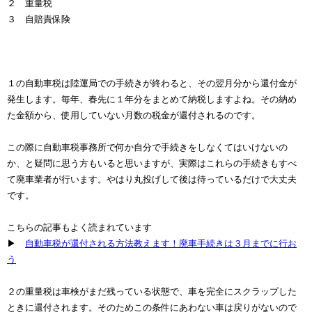
２ 重量税
３ 自賠責保険
１の自動車税は陸運局での手続きが終わると、その翌月分から還付金が
発生します。毎年、春先に１年分をまとめて納税しますよね。その納め
た金額から、使用していない月数の税金が還付されるのです。
この際に自動車税事務所で何か自分で手続きをしなくてはいけないの
か、と疑問に思う方もいると思いますが、実際はこれらの手続きもすべ
て廃車業者が行います。やはり丸投げして後は待っているだけで大丈夫
です。
こちらの記事もよく読まれています
▶
自動車税が還付される方法教えます！廃車手続きは３月までに行お
う
２の重量税は車検がまだ残っている状態で、車を完全にスクラップした
ときに還付されます。そのためこの条件にあわない車は戻りがないので