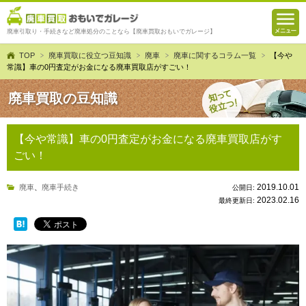
廃車引取り・手続きなど廃車処分のことなら【廃車買取おもいでガレージ】
TOP
廃車買取に役立つ豆知識
廃車
廃車に関するコラム一覧
【今や
常識】車の0円査定がお金になる廃車買取店がすごい！
廃車買取の豆知識
【今や常識】車の0円査定がお金になる廃車買取店がす
ごい！
2019.10.01
廃車
、
廃車手続き
公開日:
2023.02.16
最終更新日: