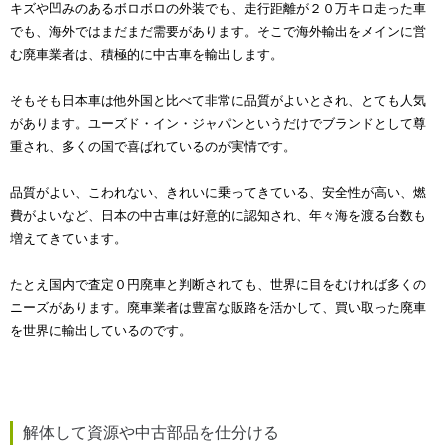
キズや凹みのあるボロボロの外装でも、走行距離が２０万キロ走った車
でも、海外ではまだまだ需要があります。そこで海外輸出をメインに営
む廃車業者は、積極的に中古車を輸出します。
そもそも日本車は他外国と比べて非常に品質がよいとされ、とても人気
があります。ユーズド・イン・ジャパンというだけでブランドとして尊
重され、多くの国で喜ばれているのが実情です。
品質がよい、こわれない、きれいに乗ってきている、安全性が高い、燃
費がよいなど、日本の中古車は好意的に認知され、年々海を渡る台数も
増えてきています。
たとえ国内で査定０円廃車と判断されても、世界に目をむければ多くの
ニーズがあります。廃車業者は豊富な販路を活かして、買い取った廃車
を世界に輸出しているのです。
解体して資源や中古部品を仕分ける