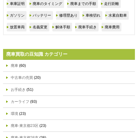
車庫証明
廃車のタイミング
廃車までの手順
走行距離
ガソリン
バッテリー
修理歴あり
車検切れ
水素自動車
放置車両
名義変更
解体手順
廃車手続き
廃車費用
廃車買取の豆知識 カテゴリー
廃車
(60)
中古車の売買
(20)
お手続き
(51)
カーライフ
(93)
環境
(23)
廃車-東京都23区
(23)
廃車-東京都26市
(26)