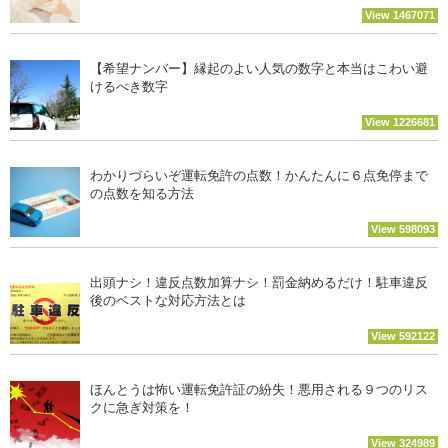
View 1467071
【希望ナンバー】縁起のよい人気の数字と本当はこわい避
けるべき数字
View 1226681
わかりづらいぞ運転免許の点数！かんたんに６点免停まで
の点数を知る方法
View 598093
出頭ナシ！違反点数加算ナシ！罰金納めるだけ！駐車違反
後のベストな対応方法とは
View 592122
ほんとうは怖い運転免許証の紛失！悪用される９つのリス
クに急ぎ対策を！
View 324989