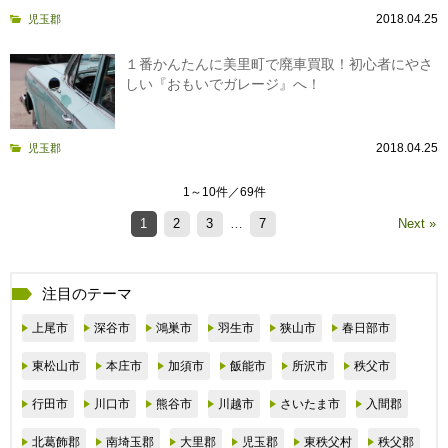
2018.04.25
児玉郡
１番かんたんに美里町で廃車買取！初心者にやさ
しい『おもいでガレージ』へ！
2018.04.25
児玉郡
1～10件／69件
1
2
3
…
7
Next »
注目のテーマ
上尾市
深谷市
鴻巣市
羽生市
狭山市
春日部市
東松山市
本庄市
加須市
飯能市
所沢市
秩父市
行田市
川口市
熊谷市
川越市
さいたま市
入間郡
北葛飾郡
南埼玉郡
大里郡
児玉郡
東秩父村
秩父郡