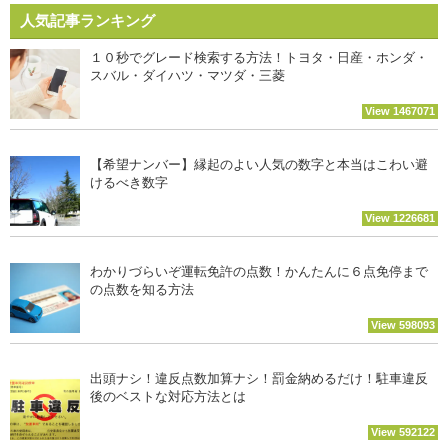
人気記事ランキング
１０秒でグレード検索する方法！トヨタ・日産・ホンダ・
スバル・ダイハツ・マツダ・三菱
View 1467071
【希望ナンバー】縁起のよい人気の数字と本当はこわい避
けるべき数字
View 1226681
わかりづらいぞ運転免許の点数！かんたんに６点免停まで
の点数を知る方法
View 598093
出頭ナシ！違反点数加算ナシ！罰金納めるだけ！駐車違反
後のベストな対応方法とは
View 592122