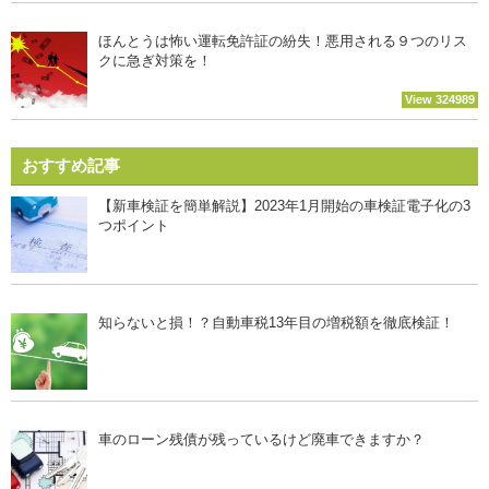
ほんとうは怖い運転免許証の紛失！悪用される９つのリス
クに急ぎ対策を！
View 324989
おすすめ記事
【新車検証を簡単解説】2023年1月開始の車検証電子化の3
つポイント
知らないと損！？自動車税13年目の増税額を徹底検証！
車のローン残債が残っているけど廃車できますか？