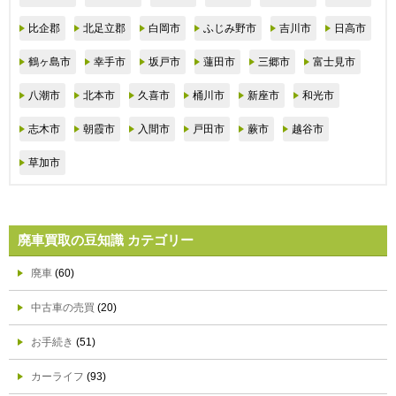
比企郡
北足立郡
白岡市
ふじみ野市
吉川市
日高市
鶴ヶ島市
幸手市
坂戸市
蓮田市
三郷市
富士見市
八潮市
北本市
久喜市
桶川市
新座市
和光市
志木市
朝霞市
入間市
戸田市
蕨市
越谷市
草加市
廃車買取の豆知識 カテゴリー
廃車
(60)
中古車の売買
(20)
お手続き
(51)
カーライフ
(93)