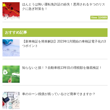
ほんとうは怖い運転免許証の紛失！悪用される９つのリス
クに急ぎ対策を！
View 324989
おすすめ記事
【新車検証を簡単解説】2023年1月開始の車検証電子化の3
つポイント
知らないと損！？自動車税13年目の増税額を徹底検証！
車のローン残債が残っているけど廃車できますか？