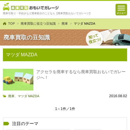
廃車引取り・手続きなど廃車処分のことなら【廃車買取おもいでガレージ】
TOP
廃車買取に役立つ豆知識
廃車
マツダ MAZDA
廃車買取の豆知識
マツダ MAZDA
アクセラを廃車するなら廃車買取おもいでガレー
ジへ！
2016.08.02
廃車
、
マツダ MAZDA
1～1件／1件
注目のテーマ