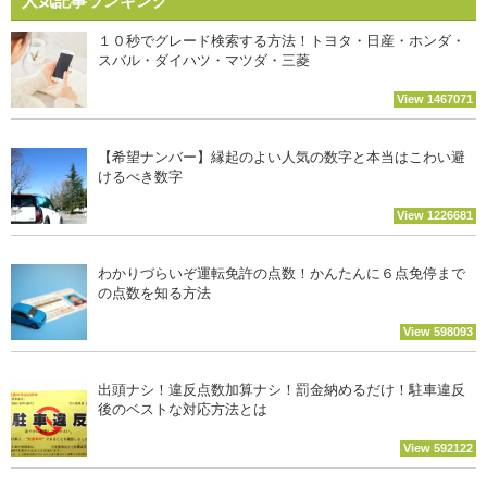
人気記事ランキング
１０秒でグレード検索する方法！トヨタ・日産・ホンダ・
スバル・ダイハツ・マツダ・三菱
View 1467071
【希望ナンバー】縁起のよい人気の数字と本当はこわい避
けるべき数字
View 1226681
わかりづらいぞ運転免許の点数！かんたんに６点免停まで
の点数を知る方法
View 598093
出頭ナシ！違反点数加算ナシ！罰金納めるだけ！駐車違反
後のベストな対応方法とは
View 592122