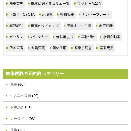
廃車業界
廃車に関するコラム一覧
マツダ MAZDA
トヨタ TOYOTA
水没車
軽自動車
ナンバープレート
車庫証明
廃車のタイミング
廃車までの手順
走行距離
ガソリン
バッテリー
修理歴あり
車検切れ
水素自動車
放置車両
名義変更
解体手順
廃車手続き
廃車費用
廃車買取の豆知識 カテゴリー
廃車
(60)
中古車の売買
(20)
お手続き
(51)
カーライフ
(93)
環境
(23)