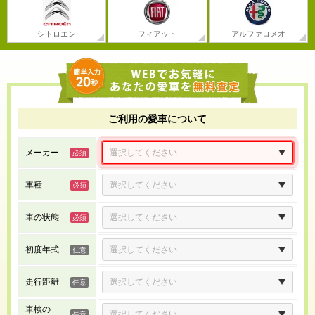
シトロエン
フィアット
アルファロメオ
ご利用の愛車について
メーカー
車種
車の状態
初度年式
走行距離
車検の