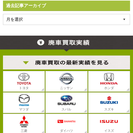
過去記事アーカイブ
トヨタ
ニッサン
ホンダ
マツダ
スバル
スズキ
三菱
ダイハツ
イスズ