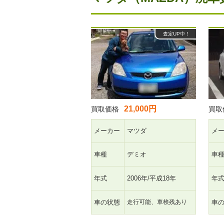
査定UP中！
21,000円
買取価格
買取
メーカー
マツダ
メ
車種
デミオ
車
年式
2006年/平成18年
年
車の状態
走行可能、車検残あり
車