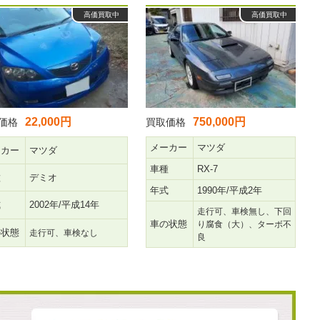
高価買取中
高価買取中
22,000円
750,000円
価格
買取価格
メーカー
マツダ
ーカー
マツダ
車種
RX-7
種
デミオ
年式
1990年/平成2年
式
2002年/平成14年
走行可、車検無し、下回
車の状態
り腐食（大）、ターボ不
の状態
走行可、車検なし
良