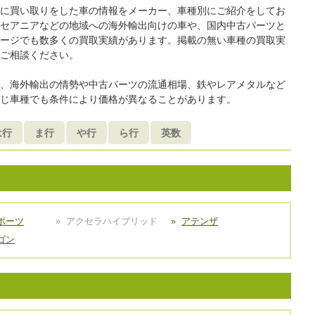
に買い取りをした車の情報をメーカー、車種別にご紹介をしてお
セアニアなどの地域への海外輸出向けの車や、国内中古パーツと
ージでも数多くの買取実績があります。掲載の無い車種の買取実
ご相談ください。
、海外輸出の情勢や中古パーツの流通相場、鉄やレアメタルなど
じ車種でも条件により価格が異なることがあります。
は行
ま行
や行
ら行
英数
ポーツ
アクセラハイブリッド
アテンザ
ゴン