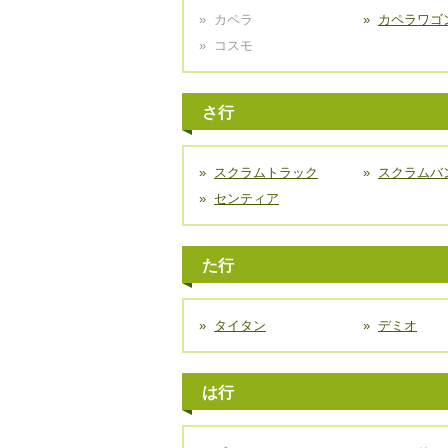
カペラ
カペラワゴ
コスモ
さ行
スクラムトラック
スクラムバ
センティア
た行
タイタン
デミオ
は行