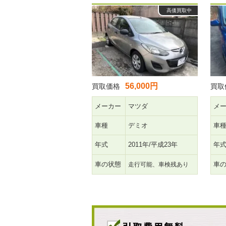
高価買取中
56,000円
買取価格
買取
メーカー
マツダ
メ
車種
デミオ
車
年式
2011年/平成23年
年
車の状態
車
走行可能、車検残あり