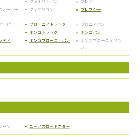
ファミリアバン
フレア
スオーバー
フレアワゴン
プレマシー
マービー
ブローニィトラック
ブロニィバン
ボンゴトラック
ボンゴバン
ンディ
ボンゴブローニィバン
ボンゴブローニィワゴ
ン
レッソ
ユーノスロードスター