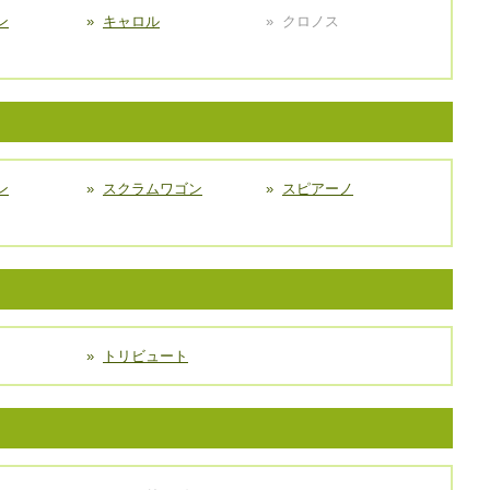
ン
キャロル
クロノス
ン
スクラムワゴン
スピアーノ
トリビュート