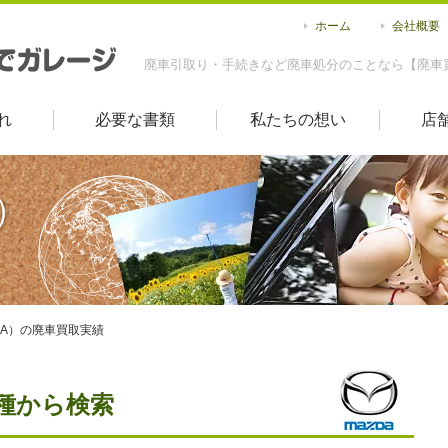
ホーム
会社概要
廃車引取り・手続きなど廃車処分のことなら【廃車
れ
必要な書類
私たちの想い
店
）
DA）の廃車買取実績
車種から検索