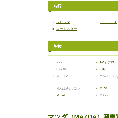
ら行
ラピュタ
ランティス
ロードスター
英数
AZ-1
AZオフロ
CX-30
CX-5
MAZDA2
MAZDA3
MAZDA6ワゴン
MPV
MS-9
MX-6
マツダ（MAZDA）廃車