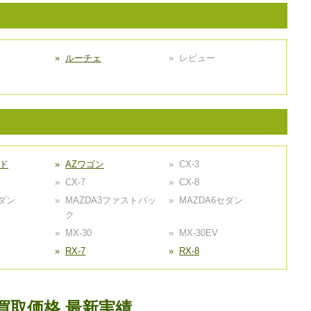
ルーチェ
レビュー
ード
AZワゴン
CX-3
CX-7
CX-8
セダン
MAZDA3ファストバッ
MAZDA6セダン
ク
MX-30
MX-30EV
RX-7
RX-8
買取価格 最新実績