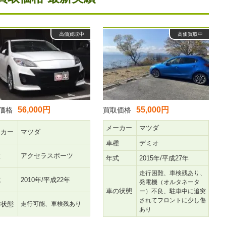
高価買取中
高価買取中
56,000円
55,000円
価格
買取価格
メーカー
マツダ
ーカー
マツダ
車種
デミオ
種
アクセラスポーツ
年式
2015年/平成27年
走行困難、車検残あり、
式
2010年/平成22年
発電機（オルタネータ
車の状態
ー）不良、駐車中に追突
されてフロントに少し傷
の状態
走行可能、車検残あり
あり