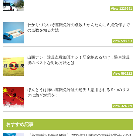
View 1226681
わかりづらいぞ運転免許の点数！かんたんに６点免停まで
の点数を知る方法
View 598093
出頭ナシ！違反点数加算ナシ！罰金納めるだけ！駐車違反
後のベストな対応方法とは
View 592122
ほんとうは怖い運転免許証の紛失！悪用される９つのリス
クに急ぎ対策を！
View 324989
おすすめ記事
【新車検証を簡単解説】2023年1月開始の車検証電子化の3