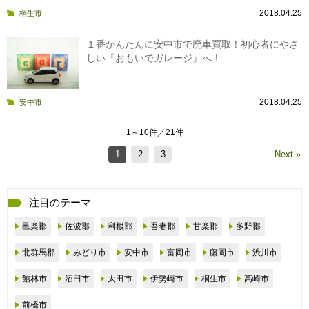
2018.04.25
桐生市
１番かんたんに安中市で廃車買取！初心者にやさ
しい『おもいでガレージ』へ！
2018.04.25
安中市
1～10件／21件
1
2
3
Next »
注目のテーマ
邑楽郡
佐波郡
利根郡
吾妻郡
甘楽郡
多野郡
北群馬郡
みどり市
安中市
富岡市
藤岡市
渋川市
館林市
沼田市
太田市
伊勢崎市
桐生市
高崎市
前橋市