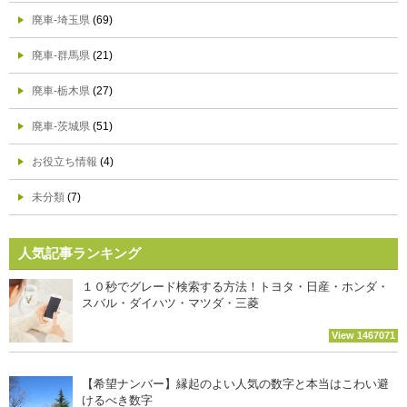
廃車-埼玉県
(69)
廃車-群馬県
(21)
廃車-栃木県
(27)
廃車-茨城県
(51)
お役立ち情報
(4)
未分類
(7)
人気記事ランキング
１０秒でグレード検索する方法！トヨタ・日産・ホンダ・
スバル・ダイハツ・マツダ・三菱
View 1467071
【希望ナンバー】縁起のよい人気の数字と本当はこわい避
けるべき数字