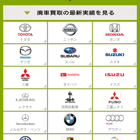
トヨタ
ニッサン
ホンダ
マツダ
スバル
スズキ
三菱
ダイハツ
イスズ
レクサス
光岡自動車
三菱ふそう
メルセデス・ベンツ
BMW
アウディ