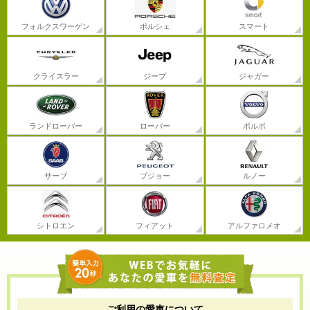
フォルクスワーゲン
ポルシェ
スマート
クライスラー
ジープ
ジャガー
ランドローバー
ローバー
ボルボ
サーブ
プジョー
ルノー
シトロエン
フィアット
アルファロメオ
ご利用の愛車について