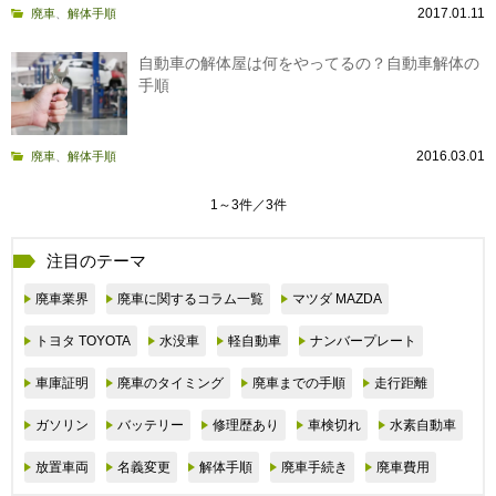
2017.01.11
廃車
、
解体手順
自動車の解体屋は何をやってるの？自動車解体の
手順
2016.03.01
廃車
、
解体手順
1～3件／3件
注目のテーマ
廃車業界
廃車に関するコラム一覧
マツダ MAZDA
トヨタ TOYOTA
水没車
軽自動車
ナンバープレート
車庫証明
廃車のタイミング
廃車までの手順
走行距離
ガソリン
バッテリー
修理歴あり
車検切れ
水素自動車
放置車両
名義変更
解体手順
廃車手続き
廃車費用