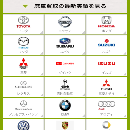
トヨタ
ニッサン
ホンダ
マツダ
スバル
スズキ
三菱
ダイハツ
イスズ
レクサス
光岡自動車
三菱ふそう
メルセデス・ベンツ
BMW
アウディ