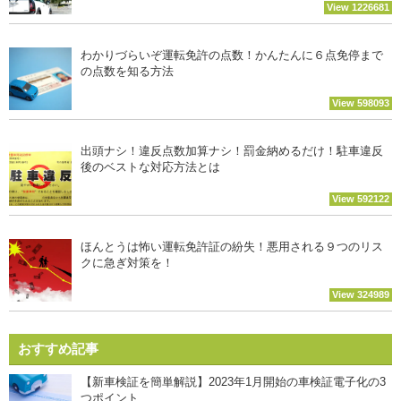
View 1226681
わかりづらいぞ運転免許の点数！かんたんに６点免停まで
の点数を知る方法
View 598093
出頭ナシ！違反点数加算ナシ！罰金納めるだけ！駐車違反
後のベストな対応方法とは
View 592122
ほんとうは怖い運転免許証の紛失！悪用される９つのリス
クに急ぎ対策を！
View 324989
おすすめ記事
【新車検証を簡単解説】2023年1月開始の車検証電子化の3
つポイント