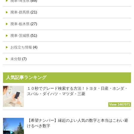
廃車-埼玉県
(69)
廃車-群馬県
(21)
廃車-栃木県
(27)
廃車-茨城県
(51)
お役立ち情報
(4)
未分類
(7)
人気記事ランキング
１０秒でグレード検索する方法！トヨタ・日産・ホンダ・
スバル・ダイハツ・マツダ・三菱
View 1467071
【希望ナンバー】縁起のよい人気の数字と本当はこわい避
けるべき数字