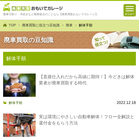
廃車引取り・手続きなど廃車処分のことなら【廃車買取おもいでガレージ】
TOP
廃車買取に役立つ豆知識
廃車
解体手順
廃車買取の豆知識
解体手順
【直接仕入れだから高値に期待！】今どきは解体
業者が廃車買取する時代
2022.12.18
解体手順
実は環境にやさしい自動車解体！フロー全解説と
還付金をもらう方法