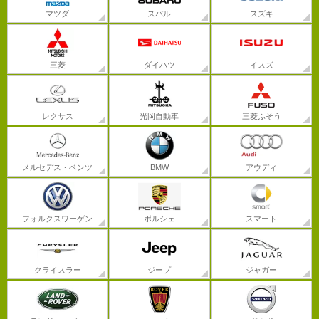
マツダ
スバル
スズキ
三菱
ダイハツ
イスズ
レクサス
光岡自動車
三菱ふそう
メルセデス・ベンツ
BMW
アウディ
フォルクスワーゲン
ポルシェ
スマート
クライスラー
ジープ
ジャガー