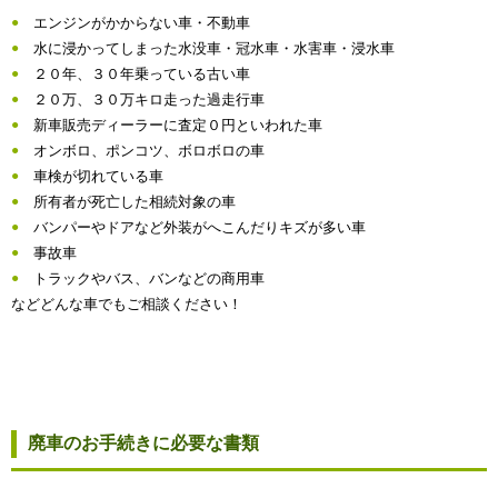
エンジンがかからない車・不動車
水に浸かってしまった水没車・冠水車・水害車・浸水車
２０年、３０年乗っている古い車
２０万、３０万キロ走った過走行車
新車販売ディーラーに査定０円といわれた車
オンボロ、ポンコツ、ボロボロの車
車検が切れている車
所有者が死亡した相続対象の車
バンパーやドアなど外装がへこんだりキズが多い車
事故車
トラックやバス、バンなどの商用車
などどんな車でもご相談ください！
廃車のお手続きに必要な書類