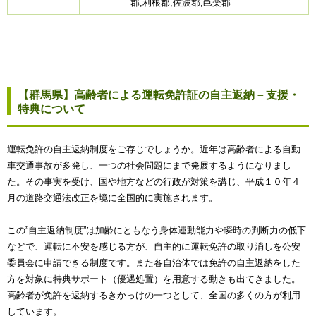
郡,利根郡,佐波郡,邑楽郡
【群馬県】高齢者による運転免許証の自主返納－支援・
特典について
運転免許の自主返納制度をご存じでしょうか。近年は高齢者による自動
車交通事故が多発し、一つの社会問題にまで発展するようになりまし
た。その事実を受け、国や地方などの行政が対策を講じ、平成１０年４
月の道路交通法改正を境に全国的に実施されます。
この”自主返納制度”は加齢にともなう身体運動能力や瞬時の判断力の低下
などで、運転に不安を感じる方が、自主的に運転免許の取り消しを公安
委員会に申請できる制度です。また各自治体では免許の自主返納をした
方を対象に特典サポート（優遇処置）を用意する動きも出てきました。
高齢者が免許を返納するきかっけの一つとして、全国の多くの方が利用
しています。