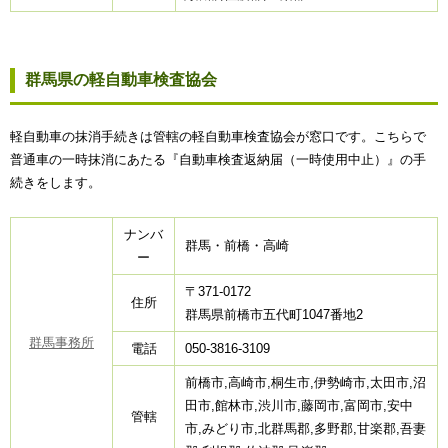
群馬県の軽自動車検査協会
軽自動車の抹消手続きは管轄の軽自動車検査協会が窓口です。こちらで
普通車の一時抹消にあたる『自動車検査返納届（一時使用中止）』の手
続きをします。
ナンバ
群馬・前橋・高崎
ー
〒371-0172
住所
群馬県前橋市五代町1047番地2
群馬事務所
電話
050-3816-3109
前橋市,高崎市,桐生市,伊勢崎市,太田市,沼
田市,館林市,渋川市,藤岡市,富岡市,安中
管轄
市,みどり市,北群馬郡,多野郡,甘楽郡,吾妻