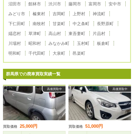
沼田市
館林市
渋川市
藤岡市
富岡市
安中市
みどり市
榛東村
吉岡町
上野村
神流町
下仁田町
南牧村
甘楽町
中之条町
長野原町
嬬恋村
草津町
高山村
東吾妻町
片品村
川場村
昭和村
みなかみ町
玉村町
板倉町
明和町
千代田町
大泉町
邑楽町
群馬県での廃車買取実績一覧
高価買取中
高価買取中
25,000円
51,000円
買取価格
買取価格