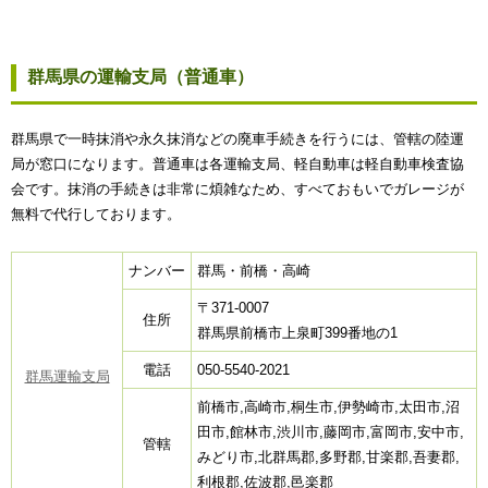
群馬県の運輸支局（普通車）
群馬県で一時抹消や永久抹消などの廃車手続きを行うには、管轄の陸運
局が窓口になります。普通車は各運輸支局、軽自動車は軽自動車検査協
会です。抹消の手続きは非常に煩雑なため、すべておもいでガレージが
無料で代行しております。
ナンバー
群馬・前橋・高崎
〒371-0007
住所
群馬県前橋市上泉町399番地の1
電話
050-5540-2021
群馬運輸支局
前橋市,高崎市,桐生市,伊勢崎市,太田市,沼
田市,館林市,渋川市,藤岡市,富岡市,安中市,
管轄
みどり市,北群馬郡,多野郡,甘楽郡,吾妻郡,
利根郡,佐波郡,邑楽郡