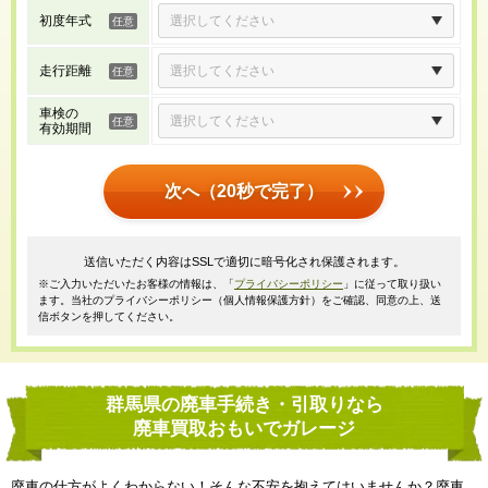
初度年式
走行距離
車検の
有効期間
次へ（20秒で完了）
送信いただく内容はSSLで適切に暗号化され保護されます。
※ご入力いただいたお客様の情報は、「
プライバシーポリシー
」に従って取り扱い
ます。当社のプライバシーポリシー（個人情報保護方針）をご確認、同意の上、送
信ボタンを押してください。
群馬県の廃車手続き・引取りなら
廃車買取おもいでガレージ
廃車の仕方がよくわからない！そんな不安を抱えてはいませんか？廃車