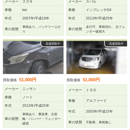
メーカー
スズキ
メーカー
スバル
車種
kei
車種
インプレッサG4
年式
2007年/平成19年
年式
2013年/平成25年
車検あり、バッテリー上が
走行可、車検切れ、 左フェ
車の状態
車の状態
り
ンダー破損大
高価買取中
高価買取中
51,000円
51,000円
買取価格
買取価格
メーカー
ニッサン
メーカー
トヨタ
車種
ノート
車種
アルファード
年式
2013年/平成25年
年式
2003年/平成15年
車検あり、事故車、左前
車の状態
輪・バンパー・フェンダー
車の状態
不動車、車検無し
破損