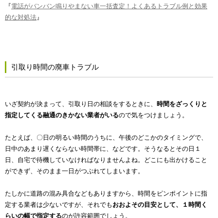
『
電話がバンバン鳴りやまない車一括査定！よくあるトラブル例と効果
的な対処法
』
引取り時間の廃車トラブル
いざ契約が決まって、引取り日の相談をするときに、
時間をざっくりと
指定してくる融通のきかない業者がいる
ので気をつけましょう。
たとえば、〇日の明るい時間のうちに、午後のどこかのタイミングで、
日中のあまり遅くならない時間帯に、などです。そうなるとその日１
日、自宅で待機していなければなりませんよね。どこにも出かけること
ができず、そのまま一日がつぶれてしまいます。
たしかに道路の混み具合などもありますから、時間をピンポイントに指
定する業者は少ないですが、それでも
おおよその目安として、１時間く
らいの幅で指定する
のが許容範囲でしょう。