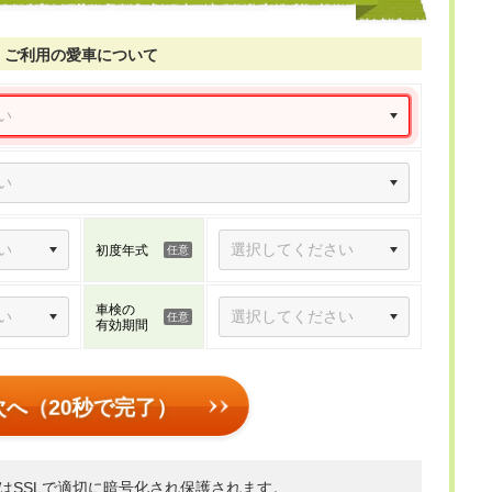
ご利用の愛車について
初度年式
車検の
有効期間
次へ（20秒で完了）
はSSLで適切に暗号化され保護されます。