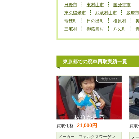
日野市
東村山市
国分寺市
東久留米市
武蔵村山市
多摩
瑞穂町
日の出町
檜原村
三宅村
御蔵島村
八丈町
東京都での廃車買取実績一覧
査定UP中！
21,000円
買取価格
買取
メーカー
フォルクスワーゲン
メ