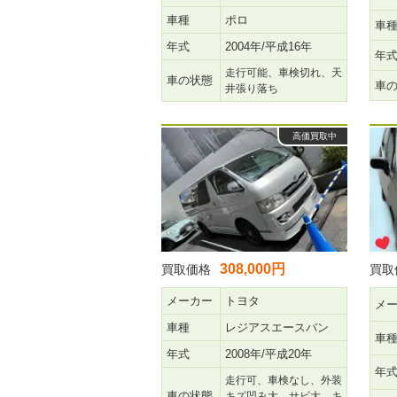
車種
ポロ
車
年式
2004年/平成16年
年
走行可能、車検切れ、天
車の状態
車
井張り落ち
高価買取中
308,000円
買取価格
買取
メーカー
トヨタ
メ
車種
レジアスエースバン
車
年式
2008年/平成20年
年
走行可、車検なし、外装
車の状態
キズ凹み大、サビ大、キ