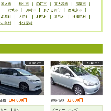
国立市
福生市
狛江市
東大和市
清瀬市
市
稲城市
羽村市
あきる野市
西東京市
奥多摩町
大島町
利島村
新島村
神津島村
青ヶ島村
小笠原村
高価買取中
査定UP中！
104,000円
32,000円
価格
買取価格
ーカー
トヨタ
メーカー
ホンダ