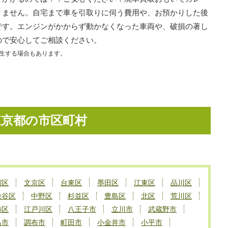
りません。自宅まで車を引取りに伺う費用や、お預かりした後
です。エンジンがかからず動かなくなった車両や、破損の著し
ので安心してご相談ください。
生する場合もあります。
東京都の市区町村
宿区
文京区
台東区
墨田区
江東区
品川区
渋谷区
中野区
杉並区
豊島区
北区
荒川区
飾区
江戸川区
八王子市
立川市
武蔵野市
島市
調布市
町田市
小金井市
小平市