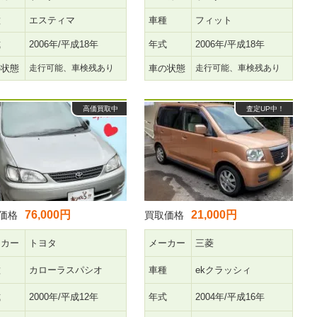
種
エスティマ
車種
フィット
式
2006年/平成18年
年式
2006年/平成18年
の状態
走行可能、車検残あり
車の状態
走行可能、車検残あり
高価買取中
査定UP中！
76,000円
21,000円
価格
買取価格
ーカー
トヨタ
メーカー
三菱
種
カローラスパシオ
車種
ekクラッシィ
式
2000年/平成12年
年式
2004年/平成16年