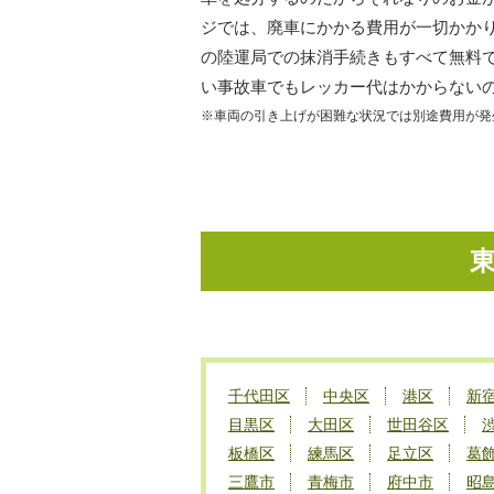
ジでは、廃車にかかる費用が一切かか
の陸運局での抹消手続きもすべて無料
い事故車でもレッカー代はかからない
※車両の引き上げが困難な状況では別途費用が発
千代田区
中央区
港区
新
目黒区
大田区
世田谷区
板橋区
練馬区
足立区
葛
三鷹市
青梅市
府中市
昭