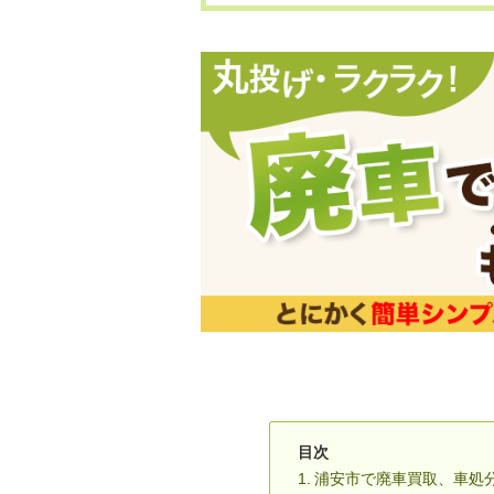
目次
浦安市で廃車買取、車処