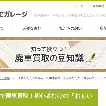
ホーム
会社概要
廃車引取り・手続きなど廃車処分のことなら【廃車
れ
必要な書類
私たちの想い
店
-千葉県
１番かんたんに浦安市で廃車買取！初心者むけの『おもいでガレージ
で廃車買取！初心者むけの『おもい