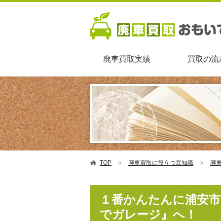
廃車買取実績
買取の流
TOP
廃車買取に役立つ豆知識
廃車
１番かんたんに浦安市
でガレージ』へ！