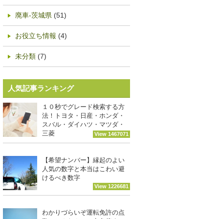
廃車-茨城県
(51)
お役立ち情報
(4)
未分類
(7)
人気記事ランキング
１０秒でグレード検索する方
法！トヨタ・日産・ホンダ・
スバル・ダイハツ・マツダ・
三菱
View 1467071
【希望ナンバー】縁起のよい
人気の数字と本当はこわい避
けるべき数字
View 1226681
わかりづらいぞ運転免許の点