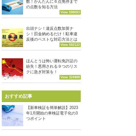
数！かんたんに６点免停まで
の点数を知る方法
View 598093
出頭ナシ！違反点数加算ナ
シ！罰金納めるだけ！駐車違
反後のベストな対応方法とは
View 592122
ほんとうは怖い運転免許証の
紛失！悪用される９つのリス
クに急ぎ対策を！
View 324989
おすすめ記事
【新車検証を簡単解説】2023
年1月開始の車検証電子化の3
つポイント