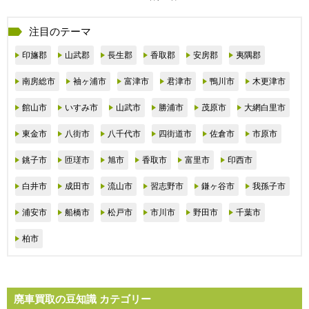
注目のテーマ
印旛郡
山武郡
長生郡
香取郡
安房郡
夷隅郡
南房総市
袖ヶ浦市
富津市
君津市
鴨川市
木更津市
館山市
いすみ市
山武市
勝浦市
茂原市
大網白里市
東金市
八街市
八千代市
四街道市
佐倉市
市原市
銚子市
匝瑳市
旭市
香取市
富里市
印西市
白井市
成田市
流山市
習志野市
鎌ヶ谷市
我孫子市
浦安市
船橋市
松戸市
市川市
野田市
千葉市
柏市
廃車買取の豆知識 カテゴリー