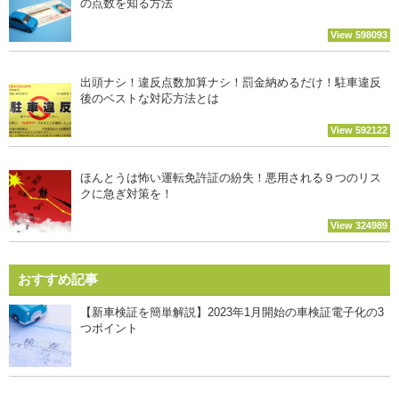
の点数を知る方法
View 598093
出頭ナシ！違反点数加算ナシ！罰金納めるだけ！駐車違反
後のベストな対応方法とは
View 592122
ほんとうは怖い運転免許証の紛失！悪用される９つのリス
クに急ぎ対策を！
View 324989
おすすめ記事
【新車検証を簡単解説】2023年1月開始の車検証電子化の3
つポイント