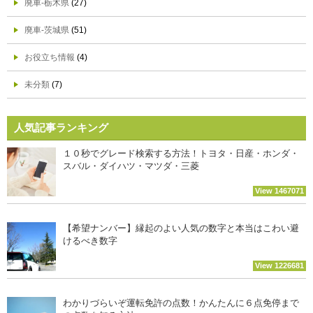
廃車-栃木県
(27)
廃車-茨城県
(51)
お役立ち情報
(4)
未分類
(7)
人気記事ランキング
１０秒でグレード検索する方法！トヨタ・日産・ホンダ・
スバル・ダイハツ・マツダ・三菱
View 1467071
【希望ナンバー】縁起のよい人気の数字と本当はこわい避
けるべき数字
View 1226681
わかりづらいぞ運転免許の点数！かんたんに６点免停まで