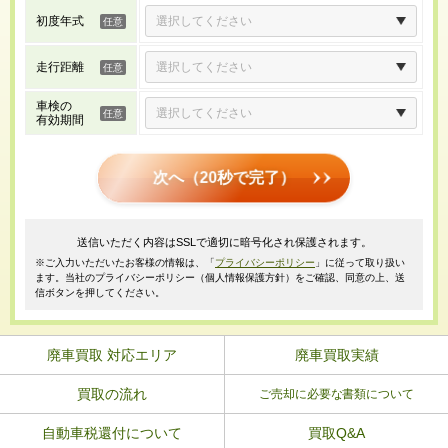
初度年式
走行距離
車検の
有効期間
次へ（20秒で完了）
送信いただく内容はSSLで適切に暗号化され保護されます。
※ご入力いただいたお客様の情報は、「
プライバシーポリシー
」に従って取り扱い
ます。当社のプライバシーポリシー（個人情報保護方針）をご確認、同意の上、送
信ボタンを押してください。
廃車買取 対応エリア
廃車買取実績
買取の流れ
ご売却に必要な書類について
自動車税還付について
買取Q&A