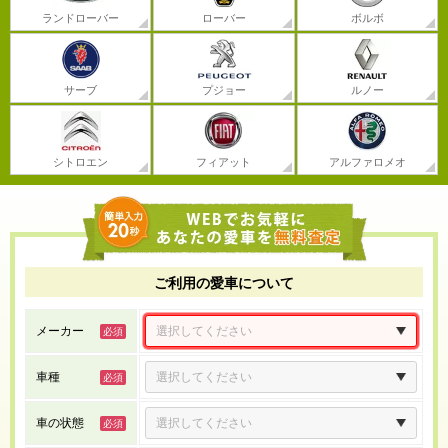
ランドローバー
ローバー
ボルボ
サーブ
プジョー
ルノー
シトロエン
フィアット
アルファロメオ
ご利用の愛車について
メーカー
車種
車の状態