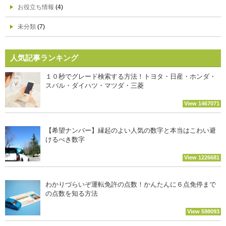
お役立ち情報
(4)
未分類
(7)
人気記事ランキング
１０秒でグレード検索する方法！トヨタ・日産・ホンダ・
スバル・ダイハツ・マツダ・三菱
View 1467071
【希望ナンバー】縁起のよい人気の数字と本当はこわい避
けるべき数字
View 1226681
わかりづらいぞ運転免許の点数！かんたんに６点免停まで
の点数を知る方法
View 598093