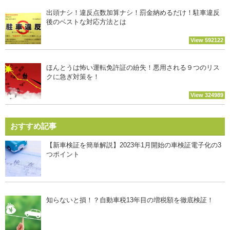
出頭ナシ！違反点数加算ナシ！罰金納めるだけ！駐車違反
後のベストな対応方法とは
View 592122
ほんとうは怖い運転免許証の紛失！悪用される９つのリス
クに急ぎ対策を！
View 324989
おすすめ記事
【新車検証を簡単解説】2023年1月開始の車検証電子化の3
つポイント
知らないと損！？自動車税13年目の増税額を徹底検証！