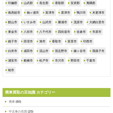
印旛郡
山武郡
長生郡
香取郡
安房郡
夷隅郡
南房総市
袖ヶ浦市
富津市
君津市
鴨川市
木更津市
館山市
いすみ市
山武市
勝浦市
茂原市
大網白里市
東金市
八街市
八千代市
四街道市
佐倉市
市原市
銚子市
匝瑳市
旭市
香取市
富里市
印西市
白井市
成田市
流山市
習志野市
鎌ヶ谷市
我孫子市
浦安市
船橋市
松戸市
市川市
野田市
千葉市
柏市
廃車買取の豆知識 カテゴリー
廃車
(60)
中古車の売買
(20)