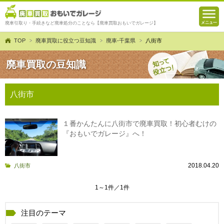
廃車引取り・手続きなど廃車処分のことなら【廃車買取おもいでガレージ】
TOP
廃車買取に役立つ豆知識
廃車-千葉県
八街市
廃車買取の豆知識
八街市
１番かんたんに八街市で廃車買取！初心者むけの
『おもいでガレージ』へ！
2018.04.20
八街市
1～1件／1件
注目のテーマ