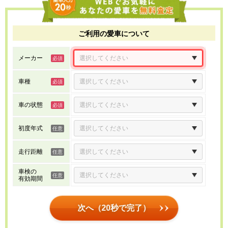
ご利用の愛車について
メーカー
車種
車の状態
初度年式
走行距離
車検の
有効期間
次へ（20秒で完了）