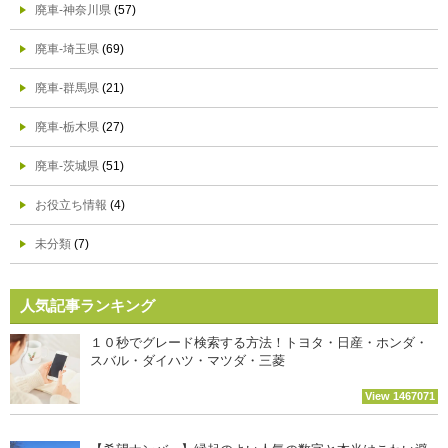
廃車-神奈川県
(57)
廃車-埼玉県
(69)
廃車-群馬県
(21)
廃車-栃木県
(27)
廃車-茨城県
(51)
お役立ち情報
(4)
未分類
(7)
人気記事ランキング
１０秒でグレード検索する方法！トヨタ・日産・ホンダ・
スバル・ダイハツ・マツダ・三菱
View 1467071