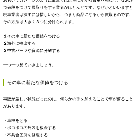
おもいでガレージのように最近では廃車にかかる費用を相殺し、なおか
つ値段をつけて買取りをする業者がほとんどです。なぜかといいますと
廃車業者は潰すには惜しいから、つまり商品になるから買取るのです。
その方法は大きく３つに分けられます。
１
その車に新たな価値をつける
２
海外に輸出する
３
中古パーツや資源に分解する
一つ一つ見ていきましょう。
その車に新たな価値をつける
再販が厳しい状態だったのに、何らかの手を加えることで車が蘇ること
があります。
・車検をとる
・ボコボコの外装を板金する
・不具合箇所を修理する