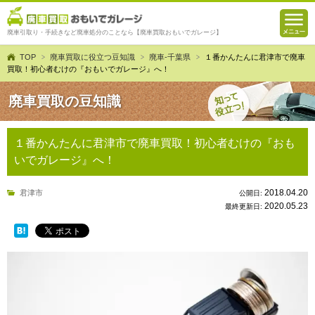
廃車引取り・手続きなど廃車処分のことなら【廃車買取おもいでガレージ】
TOP
廃車買取に役立つ豆知識
廃車-千葉県
１番かんたんに君津市で廃車
買取！初心者むけの『おもいでガレージ』へ！
廃車買取の豆知識
１番かんたんに君津市で廃車買取！初心者むけの『おも
いでガレージ』へ！
2018.04.20
君津市
公開日:
2020.05.23
最終更新日: