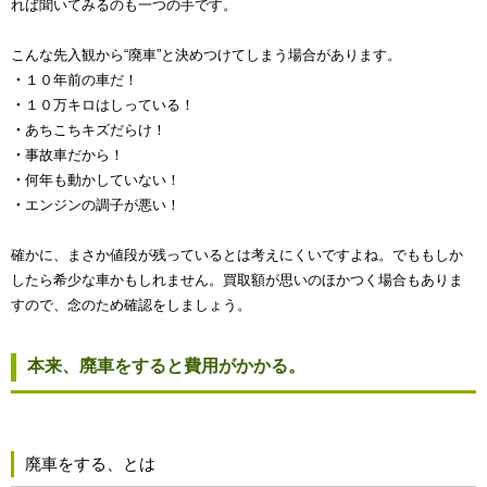
れば聞いてみるのも一つの手です。
こんな先入観から“廃車”と決めつけてしまう場合があります。
・
１０年前の車だ！
・
１０万キロはしっている！
・
あちこちキズだらけ！
・
事故車だから！
・
何年も動かしていない！
・
エンジンの調子が悪い！
確かに、まさか値段が残っているとは考えにくいですよね。でももしか
したら希少な車かもしれません。買取額が思いのほかつく場合もありま
すので、念のため確認をしましょう。
本来、廃車をすると費用がかかる。
廃車をする、とは