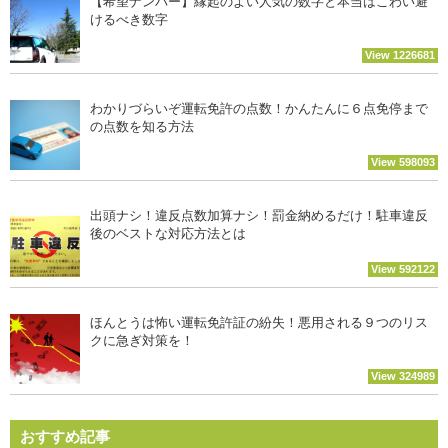
【希望ナンバー】縁起のよい人気の数字と本当はこわい避
けるべき数字
View 1226681
わかりづらいぞ運転免許の点数！かんたんに６点免停まで
の点数を知る方法
View 598093
出頭ナシ！違反点数加算ナシ！罰金納めるだけ！駐車違反
後のベストな対応方法とは
View 592122
ほんとうは怖い運転免許証の紛失！悪用される９つのリス
クに急ぎ対策を！
View 324989
おすすめ記事