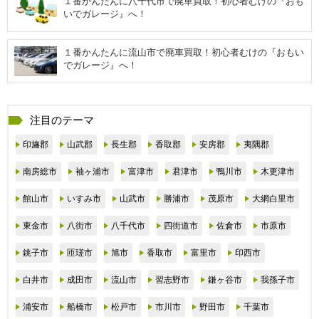
１番かんたんに八千代市で廃車買取！初心者むけの『おも
いでガレージ』へ！
１番かんたんに流山市で廃車買取！初心者むけの『おもい
でガレージ』へ！
注目のテーマ
印旛郡
山武郡
長生郡
香取郡
安房郡
夷隅郡
南房総市
袖ヶ浦市
富津市
君津市
鴨川市
木更津市
館山市
いすみ市
山武市
勝浦市
茂原市
大網白里市
東金市
八街市
八千代市
四街道市
佐倉市
市原市
銚子市
匝瑳市
旭市
香取市
富里市
印西市
白井市
成田市
流山市
習志野市
鎌ヶ谷市
我孫子市
浦安市
船橋市
松戸市
市川市
野田市
千葉市