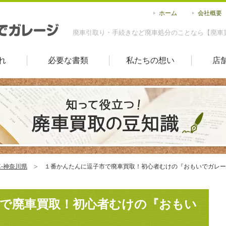
ホーム
会社概要
廃車引取り・手続きなど廃車処分のことなら【廃車
れ
必要な書類
私たちの想い
店
-神奈川県
１番かんたんに逗子市で廃車買取！初心者むけの『おもいでガレー
で廃車買取！初心者むけの『おもい