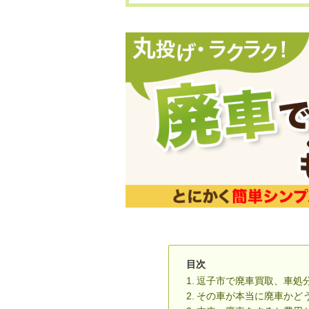
目次
逗子市で廃車買取、車処
その車が本当に廃車かど