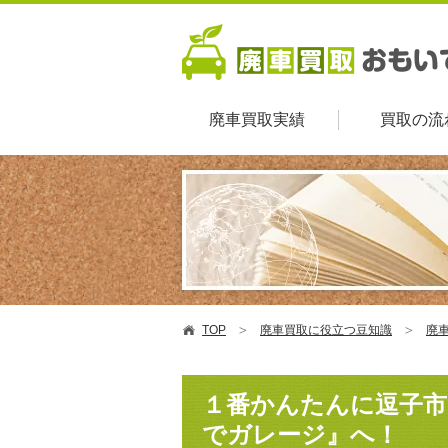
廃車買取実績
買取の流
TOP
廃車買取に役立つ豆知識
廃車
１番かんたんに逗子市
でガレージ』へ！