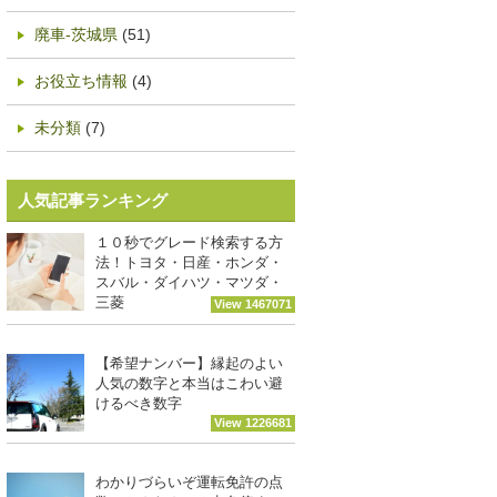
廃車-茨城県
(51)
お役立ち情報
(4)
未分類
(7)
人気記事ランキング
１０秒でグレード検索する方
法！トヨタ・日産・ホンダ・
スバル・ダイハツ・マツダ・
三菱
View 1467071
【希望ナンバー】縁起のよい
人気の数字と本当はこわい避
けるべき数字
View 1226681
わかりづらいぞ運転免許の点