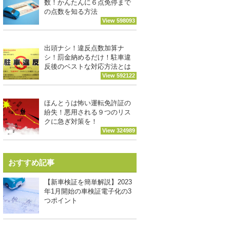
数！かんたんに６点免停まで
の点数を知る方法
View 598093
出頭ナシ！違反点数加算ナ
シ！罰金納めるだけ！駐車違
反後のベストな対応方法とは
View 592122
ほんとうは怖い運転免許証の
紛失！悪用される９つのリス
クに急ぎ対策を！
View 324989
おすすめ記事
【新車検証を簡単解説】2023
年1月開始の車検証電子化の3
つポイント