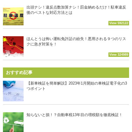
出頭ナシ！違反点数加算ナシ！罰金納めるだけ！駐車違反
後のベストな対応方法とは
View 592122
ほんとうは怖い運転免許証の紛失！悪用される９つのリス
クに急ぎ対策を！
View 324989
おすすめ記事
【新車検証を簡単解説】2023年1月開始の車検証電子化の3
つポイント
知らないと損！？自動車税13年目の増税額を徹底検証！