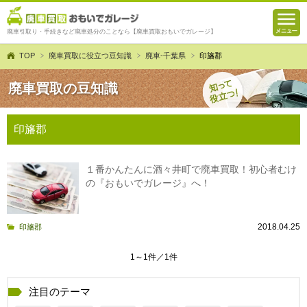
廃車引取り・手続きなど廃車処分のことなら【廃車買取おもいでガレージ】
TOP
廃車買取に役立つ豆知識
廃車-千葉県
印旛郡
廃車買取の豆知識
印旛郡
１番かんたんに酒々井町で廃車買取！初心者むけ
の『おもいでガレージ』へ！
2018.04.25
印旛郡
1～1件／1件
注目のテーマ