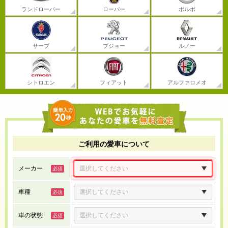
ランドローバー
ローバー
ボルボ
サーブ
プジョー
ルノー
シトロエン
フィアット
アルファロメオ
ご利用の愛車について
メーカー
車種
車の状態