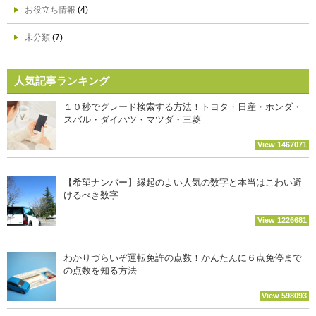
お役立ち情報
(4)
未分類
(7)
人気記事ランキング
１０秒でグレード検索する方法！トヨタ・日産・ホンダ・
スバル・ダイハツ・マツダ・三菱
View 1467071
【希望ナンバー】縁起のよい人気の数字と本当はこわい避
けるべき数字
View 1226681
わかりづらいぞ運転免許の点数！かんたんに６点免停まで
の点数を知る方法
View 598093