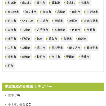
印旛郡
山武郡
長生郡
香取郡
安房郡
夷隅郡
南房総市
袖ヶ浦市
富津市
君津市
鴨川市
木更津市
館山市
いすみ市
山武市
勝浦市
茂原市
大網白里市
東金市
八街市
八千代市
四街道市
佐倉市
市原市
銚子市
匝瑳市
旭市
香取市
富里市
印西市
白井市
成田市
流山市
習志野市
鎌ヶ谷市
我孫子市
浦安市
船橋市
松戸市
市川市
野田市
千葉市
柏市
廃車買取の豆知識 カテゴリー
廃車
(60)
中古車の売買
(20)