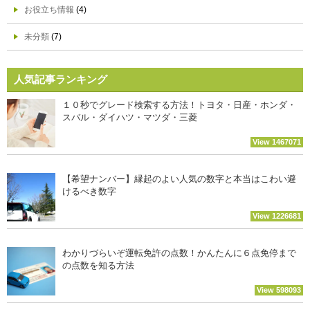
お役立ち情報
(4)
未分類
(7)
人気記事ランキング
１０秒でグレード検索する方法！トヨタ・日産・ホンダ・
スバル・ダイハツ・マツダ・三菱
View 1467071
【希望ナンバー】縁起のよい人気の数字と本当はこわい避
けるべき数字
View 1226681
わかりづらいぞ運転免許の点数！かんたんに６点免停まで
の点数を知る方法
View 598093