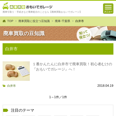
廃車引取り・手続きなど廃車処分のことなら【廃車買取おもいでガレージ】
TOP
廃車買取に役立つ豆知識
廃車-千葉県
白井市
廃車買取の豆知識
白井市
１番かんたんに白井市で廃車買取！初心者むけの
『おもいでガレージ』へ！
2018.04.19
白井市
1～1件／1件
注目のテーマ