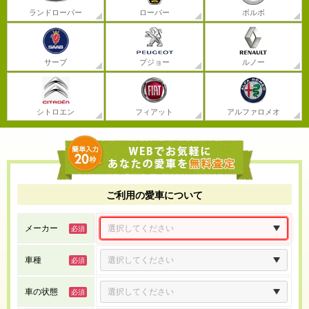
ランドローバー
ローバー
ボルボ
サーブ
プジョー
ルノー
シトロエン
フィアット
アルファロメオ
ご利用の愛車について
メーカー
車種
車の状態