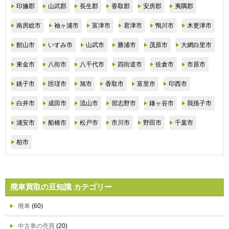
印旛郡
山武郡
長生郡
香取郡
安房郡
夷隅郡
南房総市
袖ヶ浦市
富津市
君津市
鴨川市
木更津市
館山市
いすみ市
山武市
勝浦市
茂原市
大網白里市
東金市
八街市
八千代市
四街道市
佐倉市
市原市
銚子市
匝瑳市
旭市
香取市
富里市
印西市
白井市
成田市
流山市
習志野市
鎌ヶ谷市
我孫子市
浦安市
船橋市
松戸市
市川市
野田市
千葉市
柏市
廃車買取の豆知識 カテゴリー
廃車
(60)
中古車の売買
(20)