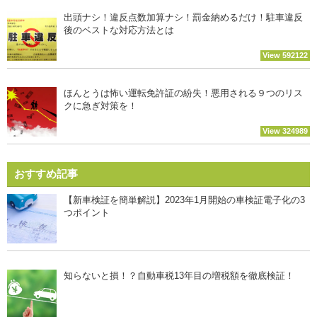
出頭ナシ！違反点数加算ナシ！罰金納めるだけ！駐車違反
後のベストな対応方法とは
View 592122
ほんとうは怖い運転免許証の紛失！悪用される９つのリス
クに急ぎ対策を！
View 324989
おすすめ記事
【新車検証を簡単解説】2023年1月開始の車検証電子化の3
つポイント
知らないと損！？自動車税13年目の増税額を徹底検証！