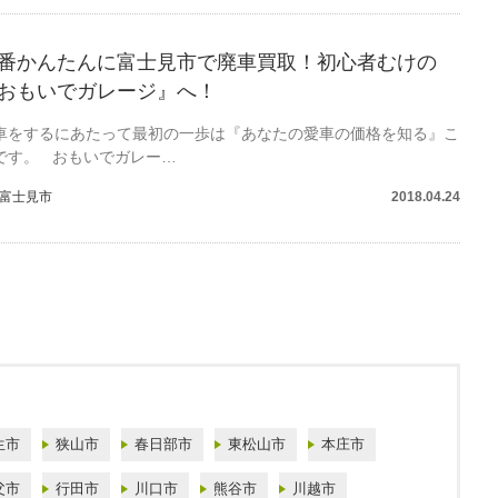
番かんたんに富士見市で廃車買取！初心者むけの
おもいでガレージ』へ！
車をするにあたって最初の一歩は『あなたの愛車の価格を知る』こ
です。 おもいでガレー…
富士見市
2018.04.24
生市
狭山市
春日部市
東松山市
本庄市
父市
行田市
川口市
熊谷市
川越市