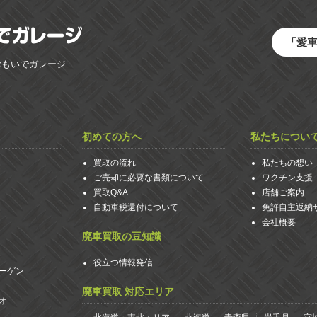
「愛
おもいでガレージ
初めての方へ
私たちについ
買取の流れ
私たちの想い
ご売却に必要な書類について
ワクチン支援
買取Q&A
店舗ご案内
自動車税還付について
免許自主返納
会社概要
廃車買取の豆知識
役立つ情報発信
ーゲン
廃車買取 対応エリア
オ