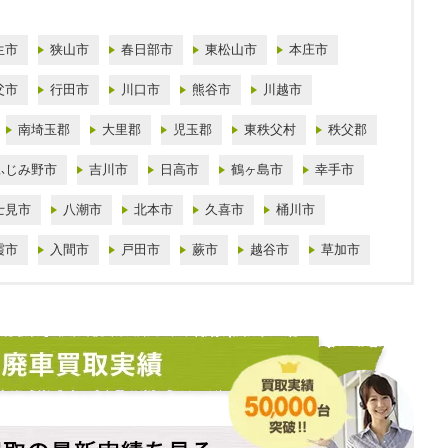
生市
狭山市
春日部市
東松山市
本庄市
父市
行田市
川口市
熊谷市
川越市
南埼玉郡
大里郡
児玉郡
東秩父村
秩父郡
ふじみ野市
吉川市
日高市
鶴ヶ島市
幸手市
士見市
八潮市
北本市
久喜市
桶川市
霞市
入間市
戸田市
蕨市
越谷市
草加市