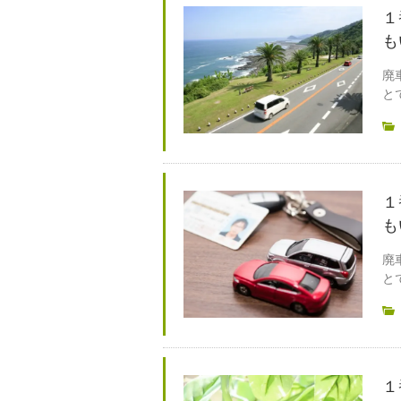
１
も
廃
と
１
も
廃
と
１