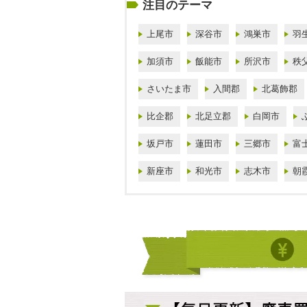
注目のテーマ
上尾市
深谷市
鴻巣市
羽
加須市
飯能市
所沢市
秩
さいたま市
入間郡
北葛飾郡
比企郡
北足立郡
白岡市
坂戸市
蓮田市
三郷市
富
新座市
和光市
志木市
朝