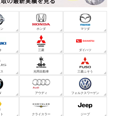
サン
ホンダ
マツダ
キ
三菱
ダイハツ
サス
光岡自動車
三菱ふそう
W
アウディ
フォルクスワーゲン
ート
クライスラー
ジープ