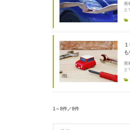
廃
と
１
も
廃
と
1～8件／8件