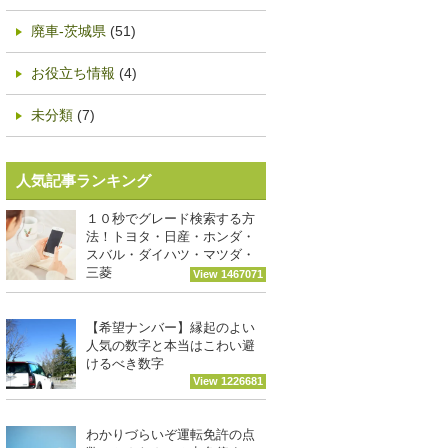
廃車-茨城県
(51)
お役立ち情報
(4)
未分類
(7)
人気記事ランキング
１０秒でグレード検索する方
法！トヨタ・日産・ホンダ・
スバル・ダイハツ・マツダ・
三菱
View 1467071
【希望ナンバー】縁起のよい
人気の数字と本当はこわい避
けるべき数字
View 1226681
わかりづらいぞ運転免許の点