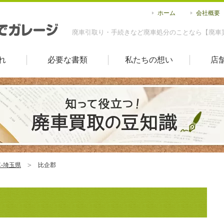
ホーム
会社概要
廃車引取り・手続きなど廃車処分のことなら【廃車
れ
必要な書類
私たちの想い
店
-埼玉県
比企郡