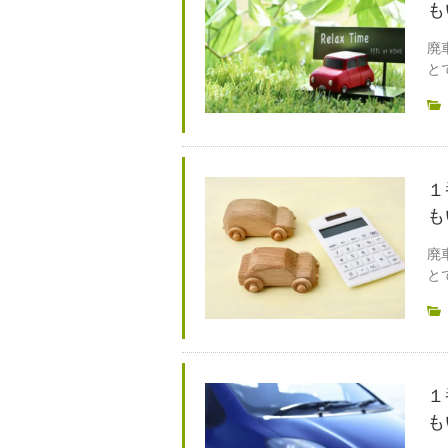
も
廃
と
１
も
廃
と
１
も