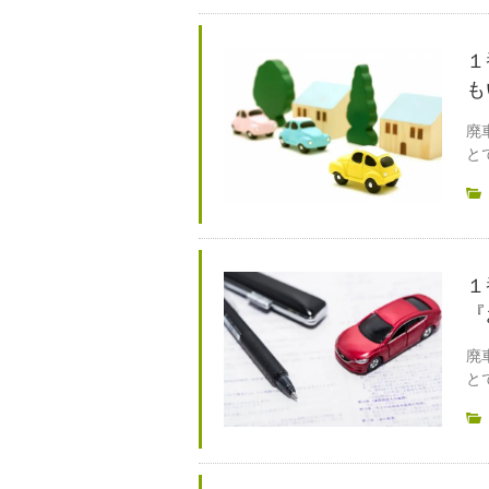
１
も
廃
と
１
『
廃
と