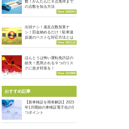
数！かんたんに６点免停まで
の点数を知る方法
View 598093
出頭ナシ！違反点数加算ナ
シ！罰金納めるだけ！駐車違
反後のベストな対応方法とは
View 592122
ほんとうは怖い運転免許証の
紛失！悪用される９つのリス
クに急ぎ対策を！
View 324989
おすすめ記事
【新車検証を簡単解説】2023
年1月開始の車検証電子化の3
つポイント