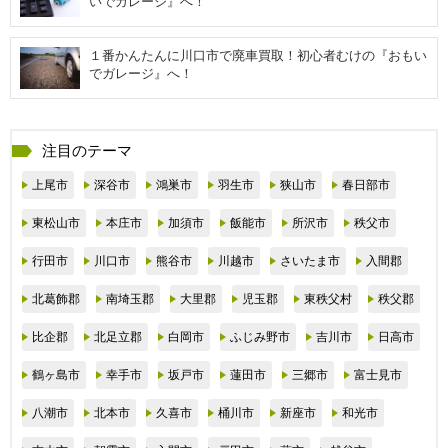
いでガレージ』へ！
１番かんたんに川口市で廃車買取！初心者むけの『おもい
でガレージ』へ！
注目のテーマ
上尾市
深谷市
鴻巣市
羽生市
狭山市
春日部市
東松山市
本庄市
加須市
飯能市
所沢市
秩父市
行田市
川口市
熊谷市
川越市
さいたま市
入間郡
北葛飾郡
南埼玉郡
大里郡
児玉郡
東秩父村
秩父郡
比企郡
北足立郡
白岡市
ふじみ野市
吉川市
日高市
鶴ヶ島市
幸手市
坂戸市
蓮田市
三郷市
富士見市
八潮市
北本市
久喜市
桶川市
新座市
和光市