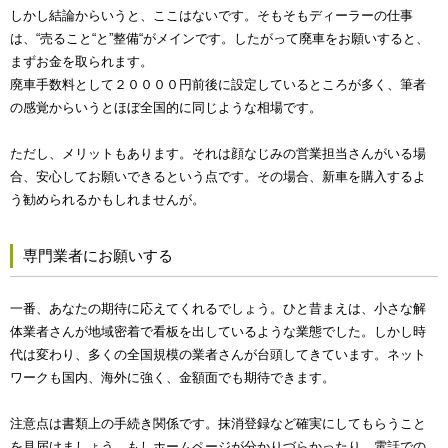
しかし結論からいうと、ここはないです。そもそもディーラーの仕事
は、“売ること“と”整備“がメインです。したがって廃車をお願いすると、
まずお金を取られます。
廃車手数料として２００００円前後に設定しているところが多く、筆者
の感覚からいうとほぼ全国的に同じような相場です。
ただし、メリットもあります。それは顔なじみの営業担当さんがいる場
合、安心してお願いできるという点です。その場合、新車を購入するよ
う勧められるかもしれませんが。
専門業者にお願いする
一番、あなたの期待に応えてくれるでしょう。ひと昔まえは、小さな解
体業者さんが地域密着で看板を出しているような業態でした。しかし時
代は変わり、多くの全国規模の業者さんが台頭してきています。ネット
ワークも国内、海外に強く、金額面でも期待できます。
注意点は書類上の手続き関係です。抹消登録など確実にしてもらうこと
を見届けましょう。もしホームページが分かりづらかったり、電話での