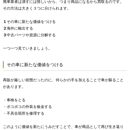
廃車業者は潰すには惜しいから、つまり商品になるから買取るのです。
その方法は大きく３つに分けられます。
１
その車に新たな価値をつける
２
海外に輸出する
３
中古パーツや資源に分解する
一つ一つ見ていきましょう。
その車に新たな価値をつける
再販が厳しい状態だったのに、何らかの手を加えることで車が蘇ること
があります。
・車検をとる
・ボコボコの外装を板金する
・不具合箇所を修理する
このように価値を新たにうみだすことで、車が商品として再び生き返り