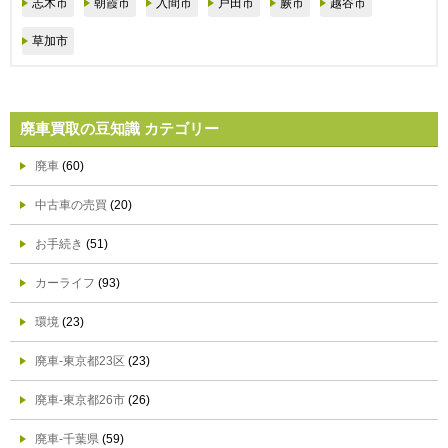
志木市
朝霞市
入間市
戸田市
蕨市
越谷市
草加市
廃車買取の豆知識 カテゴリー
廃車
(60)
中古車の売買
(20)
お手続き
(51)
カーライフ
(93)
環境
(23)
廃車-東京都23区
(23)
廃車-東京都26市
(26)
廃車-千葉県
(59)