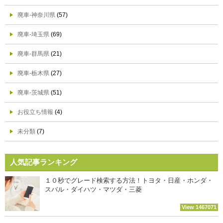
廃車-神奈川県
(57)
廃車-埼玉県
(69)
廃車-群馬県
(21)
廃車-栃木県
(27)
廃車-茨城県
(51)
お役立ち情報
(4)
未分類
(7)
人気記事ランキング
１０秒でグレード検索する方法！トヨタ・日産・ホンダ・
スバル・ダイハツ・マツダ・三菱
View 1467071