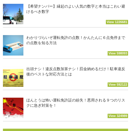
【希望ナンバー】縁起のよい人気の数字と本当はこわい避
けるべき数字
View 1226681
わかりづらいぞ運転免許の点数！かんたんに６点免停まで
の点数を知る方法
View 598093
出頭ナシ！違反点数加算ナシ！罰金納めるだけ！駐車違反
後のベストな対応方法とは
View 592122
ほんとうは怖い運転免許証の紛失！悪用される９つのリス
クに急ぎ対策を！
View 324989