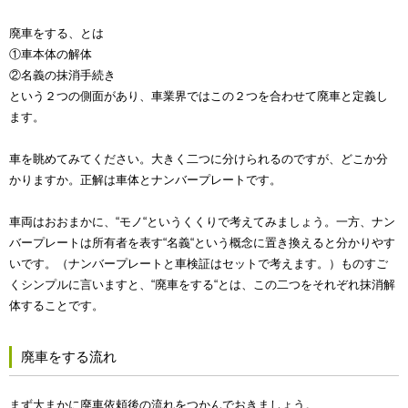
廃車をする、とは
①車本体の解体
②名義の抹消手続き
という２つの側面があり、車業界ではこの２つを合わせて廃車と定義し
ます。
車を眺めてみてください。大きく二つに分けられるのですが、どこか分
かりますか。正解は車体とナンバープレートです。
車両はおおまかに、“モノ“というくくりで考えてみましょう。一方、ナン
バープレートは所有者を表す“名義“という概念に置き換えると分かりやす
いです。（ナンバープレートと車検証はセットで考えます。）ものすご
くシンプルに言いますと、“廃車をする“とは、この二つをそれぞれ抹消解
体することです。
廃車をする流れ
まず大まかに廃車依頼後の流れをつかんでおきましょう。