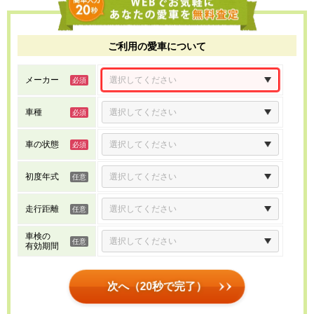
ご利用の愛車について
メーカー
車種
車の状態
初度年式
走行距離
車検の
有効期間
次へ（20秒で完了）