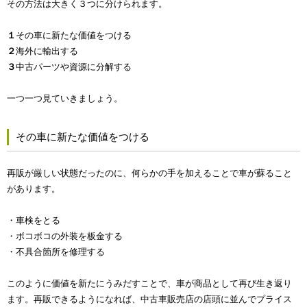
その方法は大きく３つに分けられます。
１
その車に新たな価値をつける
２
海外に輸出する
３
中古パーツや資源に分解する
一つ一つ見ていきましょう。
その車に新たな価値をつける
再販が厳しい状態だったのに、何らかの手を加えることで車が蘇ること
があります。
・車検をとる
・ボコボコの外装を板金する
・不具合箇所を修理する
このように価値を新たにうみだすことで、車が商品として再び生き返り
ます。再販できるようになれば、中古車販売店の店頭に並んでプライス