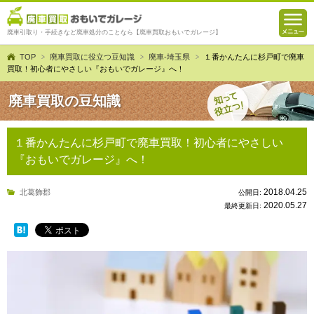
廃車引取り・手続きなど廃車処分のことなら【廃車買取おもいでガレージ】
TOP
廃車買取に役立つ豆知識
廃車-埼玉県
１番かんたんに杉戸町で廃車
買取！初心者にやさしい『おもいでガレージ』へ！
廃車買取の豆知識
１番かんたんに杉戸町で廃車買取！初心者にやさしい
『おもいでガレージ』へ！
2018.04.25
北葛飾郡
公開日:
2020.05.27
最終更新日: