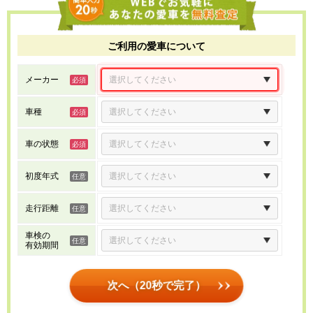
ご利用の愛車について
メーカー
車種
車の状態
初度年式
走行距離
車検の
有効期間
次へ（20秒で完了）