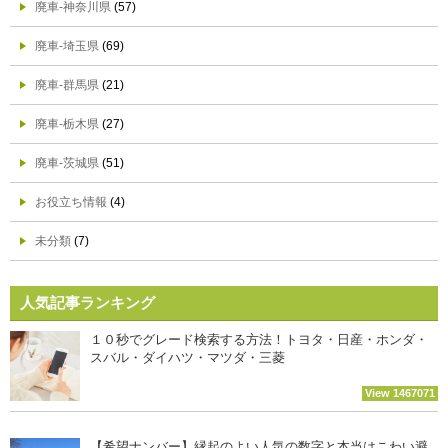
廃車-神奈川県
(57)
廃車-埼玉県
(69)
廃車-群馬県
(21)
廃車-栃木県
(27)
廃車-茨城県
(51)
お役立ち情報
(4)
未分類
(7)
人気記事ランキング
１０秒でグレード検索する方法！トヨタ・日産・ホンダ・
スバル・ダイハツ・マツダ・三菱
View 1467071
【希望ナンバー】縁起のよい人気の数字と本当はこわい避