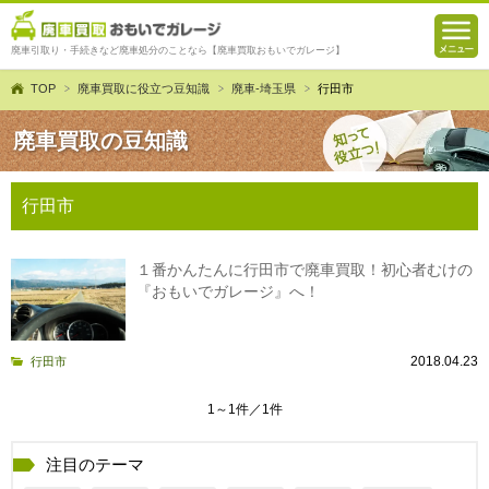
廃車引取り・手続きなど廃車処分のことなら【廃車買取おもいでガレージ】
TOP
廃車買取に役立つ豆知識
廃車-埼玉県
行田市
廃車買取の豆知識
行田市
１番かんたんに行田市で廃車買取！初心者むけの
『おもいでガレージ』へ！
2018.04.23
行田市
1～1件／1件
注目のテーマ