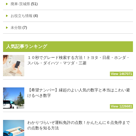
廃車-茨城県
(51)
お役立ち情報
(4)
未分類
(7)
人気記事ランキング
１０秒でグレード検索する方法！トヨタ・日産・ホンダ・
スバル・ダイハツ・マツダ・三菱
View 1467071
【希望ナンバー】縁起のよい人気の数字と本当はこわい避
けるべき数字
View 1226681
わかりづらいぞ運転免許の点数！かんたんに６点免停まで
の点数を知る方法