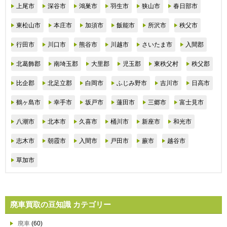
上尾市
深谷市
鴻巣市
羽生市
狭山市
春日部市
東松山市
本庄市
加須市
飯能市
所沢市
秩父市
行田市
川口市
熊谷市
川越市
さいたま市
入間郡
北葛飾郡
南埼玉郡
大里郡
児玉郡
東秩父村
秩父郡
比企郡
北足立郡
白岡市
ふじみ野市
吉川市
日高市
鶴ヶ島市
幸手市
坂戸市
蓮田市
三郷市
富士見市
八潮市
北本市
久喜市
桶川市
新座市
和光市
志木市
朝霞市
入間市
戸田市
蕨市
越谷市
草加市
廃車買取の豆知識 カテゴリー
廃車
(60)