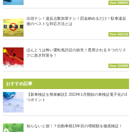
View 598093
出頭ナシ！違反点数加算ナシ！罰金納めるだけ！駐車違反
後のベストな対応方法とは
View 592122
ほんとうは怖い運転免許証の紛失！悪用される９つのリス
クに急ぎ対策を！
View 324989
おすすめ記事
【新車検証を簡単解説】2023年1月開始の車検証電子化の3
つポイント
知らないと損！？自動車税13年目の増税額を徹底検証！