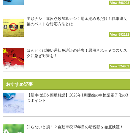
View 598093
出頭ナシ！違反点数加算ナシ！罰金納めるだけ！駐車違反
後のベストな対応方法とは
View 592122
ほんとうは怖い運転免許証の紛失！悪用される９つのリス
クに急ぎ対策を！
View 324989
おすすめ記事
【新車検証を簡単解説】2023年1月開始の車検証電子化の3
つポイント
知らないと損！？自動車税13年目の増税額を徹底検証！