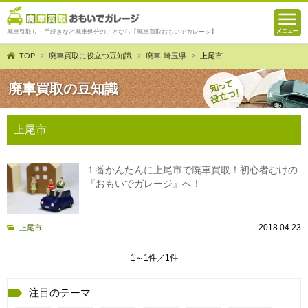
廃車引取り・手続きなど廃車処分のことなら【廃車買取おもいでガレージ】
TOP
廃車買取に役立つ豆知識
廃車-埼玉県
上尾市
廃車買取の豆知識
上尾市
１番かんたんに上尾市で廃車買取！初心者むけの
『おもいでガレージ』へ！
2018.04.23
上尾市
1～1件／1件
注目のテーマ