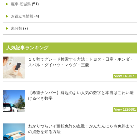
廃車-茨城県
(51)
お役立ち情報
(4)
未分類
(7)
人気記事ランキング
１０秒でグレード検索する方法！トヨタ・日産・ホンダ・
スバル・ダイハツ・マツダ・三菱
View 1467071
【希望ナンバー】縁起のよい人気の数字と本当はこわい避
けるべき数字
View 1226681
わかりづらいぞ運転免許の点数！かんたんに６点免停まで
の点数を知る方法