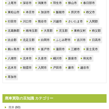
上尾市
深谷市
鴻巣市
羽生市
狭山市
春日部市
東松山市
本庄市
加須市
飯能市
所沢市
秩父市
行田市
川口市
熊谷市
川越市
さいたま市
入間郡
北葛飾郡
南埼玉郡
大里郡
児玉郡
東秩父村
秩父郡
比企郡
北足立郡
白岡市
ふじみ野市
吉川市
日高市
鶴ヶ島市
幸手市
坂戸市
蓮田市
三郷市
富士見市
八潮市
北本市
久喜市
桶川市
新座市
和光市
志木市
朝霞市
入間市
戸田市
蕨市
越谷市
草加市
廃車買取の豆知識 カテゴリー
廃車
(60)