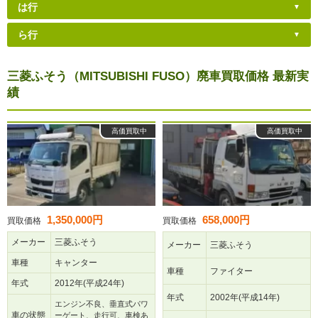
は行
ら行
三菱ふそう（MITSUBISHI FUSO）廃車買取価格 最新実
績
高価買取中
高価買取中
1,350,000円
658,000円
買取価格
買取価格
メーカー
三菱ふそう
メーカー
三菱ふそう
車種
キャンター
車種
ファイター
年式
2012年(平成24年)
年式
2002年(平成14年)
エンジン不良、垂直式パワ
車の状態
ーゲート、走行可、車検あ