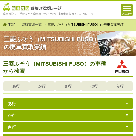
廃車引取り・手続きなど廃車処分のことなら【廃車買取おもいでガレージ】
TOP
買取実績一覧
三菱ふそう（MITSUBISHI FUSO）の廃車買取実績
三菱ふそう（MITSUBISHI FUSO）
の廃車買取実績
三菱ふそう（MITSUBISHI FUSO）の車種
から検索
あ行
か行
さ行
は行
ら行
あ行
か行
さ行