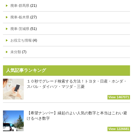
廃車-群馬県
(21)
廃車-栃木県
(27)
廃車-茨城県
(51)
お役立ち情報
(4)
未分類
(7)
人気記事ランキング
１０秒でグレード検索する方法！トヨタ・日産・ホンダ・
スバル・ダイハツ・マツダ・三菱
View 1467071
【希望ナンバー】縁起のよい人気の数字と本当はこわい避
けるべき数字
View 1226681