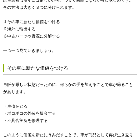
廃車業者は潰すには惜しいから、つまり商品になるから買取るのです。
その方法は大きく３つに分けられます。
１
その車に新たな価値をつける
２
海外に輸出する
３
中古パーツや資源に分解する
一つ一つ見ていきましょう。
その車に新たな価値をつける
再販が厳しい状態だったのに、何らかの手を加えることで車が蘇ること
があります。
・車検をとる
・ボコボコの外装を板金する
・不具合箇所を修理する
このように価値を新たにうみだすことで、車が商品として再び生き返り