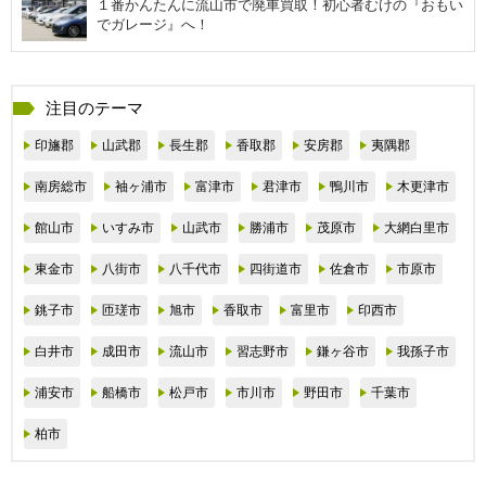
１番かんたんに流山市で廃車買取！初心者むけの『おもい
でガレージ』へ！
注目のテーマ
印旛郡
山武郡
長生郡
香取郡
安房郡
夷隅郡
南房総市
袖ヶ浦市
富津市
君津市
鴨川市
木更津市
館山市
いすみ市
山武市
勝浦市
茂原市
大網白里市
東金市
八街市
八千代市
四街道市
佐倉市
市原市
銚子市
匝瑳市
旭市
香取市
富里市
印西市
白井市
成田市
流山市
習志野市
鎌ヶ谷市
我孫子市
浦安市
船橋市
松戸市
市川市
野田市
千葉市
柏市