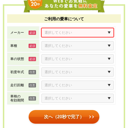
ご利用の愛車について
メーカー
車種
車の状態
初度年式
走行距離
車検の
有効期間
次へ（20秒で完了）