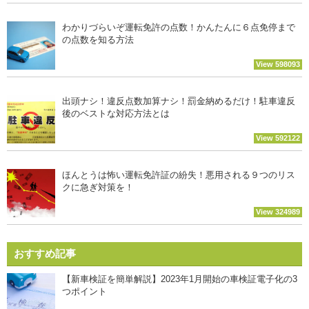
わかりづらいぞ運転免許の点数！かんたんに６点免停まで
の点数を知る方法
View 598093
出頭ナシ！違反点数加算ナシ！罰金納めるだけ！駐車違反
後のベストな対応方法とは
View 592122
ほんとうは怖い運転免許証の紛失！悪用される９つのリス
クに急ぎ対策を！
View 324989
おすすめ記事
【新車検証を簡単解説】2023年1月開始の車検証電子化の3
つポイント