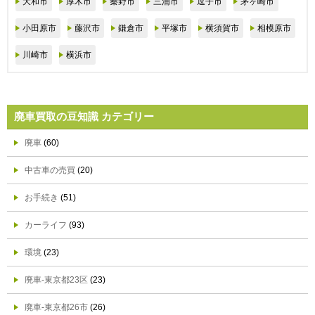
大和市
厚木市
秦野市
三浦市
逗子市
茅ヶ崎市
小田原市
藤沢市
鎌倉市
平塚市
横須賀市
相模原市
川崎市
横浜市
廃車買取の豆知識 カテゴリー
廃車
(60)
中古車の売買
(20)
お手続き
(51)
カーライフ
(93)
環境
(23)
廃車-東京都23区
(23)
廃車-東京都26市
(26)