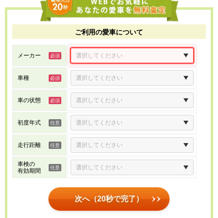
ご利用の愛車について
メーカー
車種
車の状態
初度年式
走行距離
車検の
有効期間
次へ（20秒で完了）