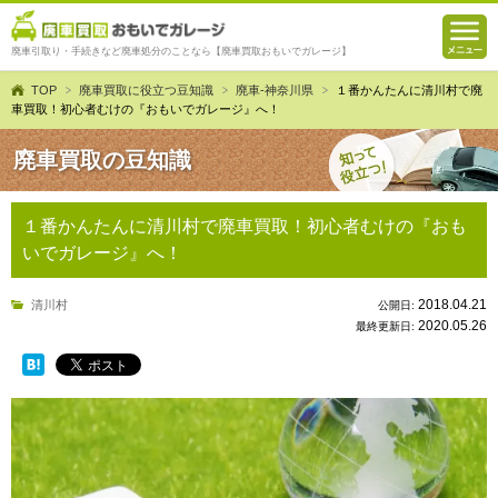
廃車引取り・手続きなど廃車処分のことなら【廃車買取おもいでガレージ】
TOP
廃車買取に役立つ豆知識
廃車-神奈川県
１番かんたんに清川村で廃
車買取！初心者むけの『おもいでガレージ』へ！
廃車買取の豆知識
１番かんたんに清川村で廃車買取！初心者むけの『おも
いでガレージ』へ！
2018.04.21
清川村
公開日:
2020.05.26
最終更新日: