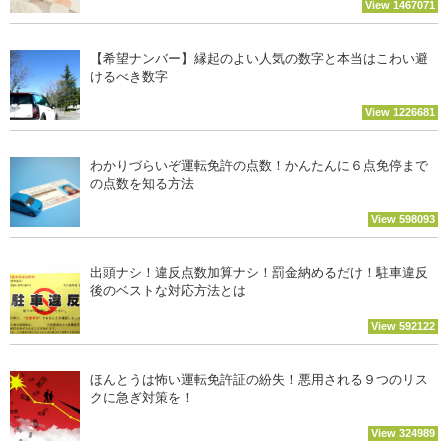
View 1467071
【希望ナンバー】縁起のよい人気の数字と本当はこわい避
けるべき数字
View 1226681
わかりづらいぞ運転免許の点数！かんたんに６点免停まで
の点数を知る方法
View 598093
出頭ナシ！違反点数加算ナシ！罰金納めるだけ！駐車違反
後のベストな対応方法とは
View 592122
ほんとうは怖い運転免許証の紛失！悪用される９つのリス
クに急ぎ対策を！
View 324989