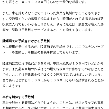
から言うと、０～１００００円くらいが一般的な相場です。
また、車を持ち込むことでこういった費用を無料にすることもできま
す。交通費くらいの出費で済みますから、時間がとれて近場であれば選
択肢に入れてもいいかもしれません。さらに最近は、競合先が増えた影
響か、引取り手数料をサービスするところも増えてきています。
陸運局での手続きにかかる手数料
次に費用が発生するのが、陸運局での手続きです。ここではナンバープ
レートを返納し、車検証の名義を抹消してもらいます。
陸運局に支払う印紙代が３５０円、申請用紙代が１００円ていどかかり
ます。また必要書類の作成はその場で行政書士に依頼するのがほとんど
です。ここでは行政書士代で２０００円程度みておけばよいでしょう。
全てあわせますと３０００円から５０００円くらいを請求されることが
多いようです。
車台を解体する手数料
車台を解体する費用はどうでしょうか。こちらは、鉄スクラップの買取
と相殺になるケースが多いです。したがってほとんど費用は請求されな