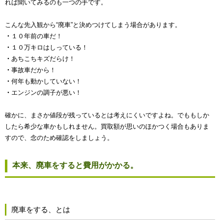
れば聞いてみるのも一つの手です。
こんな先入観から“廃車”と決めつけてしまう場合があります。
・
１０年前の車だ！
・
１０万キロはしっている！
・
あちこちキズだらけ！
・
事故車だから！
・
何年も動かしていない！
・
エンジンの調子が悪い！
確かに、まさか値段が残っているとは考えにくいですよね。でももしか
したら希少な車かもしれません。買取額が思いのほかつく場合もありま
すので、念のため確認をしましょう。
本来、廃車をすると費用がかかる。
廃車をする、とは