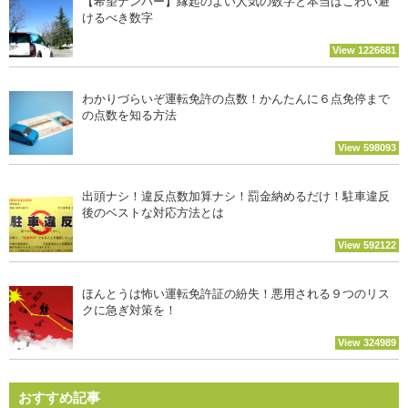
【希望ナンバー】縁起のよい人気の数字と本当はこわい避
けるべき数字
View 1226681
わかりづらいぞ運転免許の点数！かんたんに６点免停まで
の点数を知る方法
View 598093
出頭ナシ！違反点数加算ナシ！罰金納めるだけ！駐車違反
後のベストな対応方法とは
View 592122
ほんとうは怖い運転免許証の紛失！悪用される９つのリス
クに急ぎ対策を！
View 324989
おすすめ記事