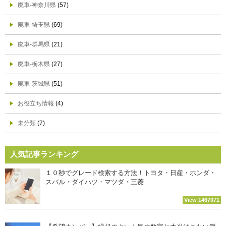
廃車-神奈川県
(57)
廃車-埼玉県
(69)
廃車-群馬県
(21)
廃車-栃木県
(27)
廃車-茨城県
(51)
お役立ち情報
(4)
未分類
(7)
人気記事ランキング
１０秒でグレード検索する方法！トヨタ・日産・ホンダ・
スバル・ダイハツ・マツダ・三菱
View 1467071