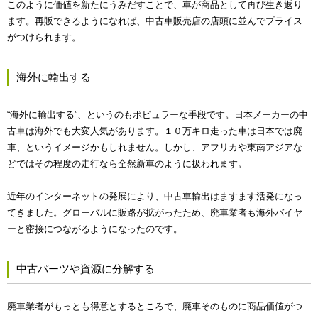
このように価値を新たにうみだすことで、車が商品として再び生き返り
ます。再販できるようになれば、中古車販売店の店頭に並んでプライス
がつけられます。
海外に輸出する
“海外に輸出する”、というのもポピュラーな手段です。日本メーカーの中
古車は海外でも大変人気があります。１０万キロ走った車は日本では廃
車、というイメージかもしれません。しかし、アフリカや東南アジアな
どではその程度の走行なら全然新車のように扱われます。
近年のインターネットの発展により、中古車輸出はますます活発になっ
てきました。グローバルに販路が拡がったため、廃車業者も海外バイヤ
ーと密接につながるようになったのです。
中古パーツや資源に分解する
廃車業者がもっとも得意とするところで、廃車そのものに商品価値がつ