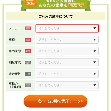
ご利用の愛車について
メーカー
車種
車の状態
初度年式
走行距離
車検の
有効期間
次へ（20秒で完了）