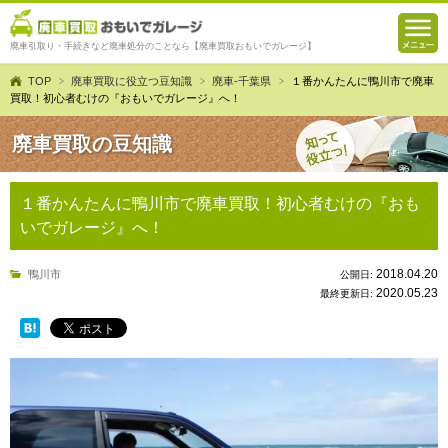
廃車引取り・手続きなど廃車処分のことなら【廃車買取おもいでガレージ】
TOP
廃車買取に役立つ豆知識
廃車-千葉県
１番かんたんに鴨川市で廃車
買取！初心者むけの『おもいでガレージ』へ！
廃車買取の豆知識
１番かんたんに鴨川市で廃車買取！初心者むけの『おも
いでガレージ』へ！
2018.04.20
鴨川市
公開日:
2020.05.23
最終更新日: