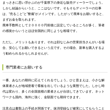
まっさきに思い浮かぶのが千葉県下の身近な販売ディーラーでしょう。
しかし結論からいうと、ここはないです。そもそもディーラーの仕事
は、“売ること“と”整備“がメインです。したがって廃車をお願いすると、
まずお金を取られます。
廃車手数料として２００００円前後に設定しているところが多く、筆者
の感覚からいうとほぼ全国的に同じような相場です。
ただし、メリットもあります。それは顔なじみの営業担当さんがいる場
合、安心してお願いできるという点です。その場合、新車を購入するよ
う勧められるかもしれませんが。
専門業者にお願いする
一番、あなたの期待に応えてくれるでしょう。ひと昔まえは、小さな解
体業者さんが地域密着で看板を出しているような業態でした。しかし時
代は変わり、多くの全国規模の業者さんが台頭してきています。ネット
ワークも国内、海外に強く、金額面でも期待できます。
注意点は書類上の手続き関係です。抹消登録など確実にしてもらうこと