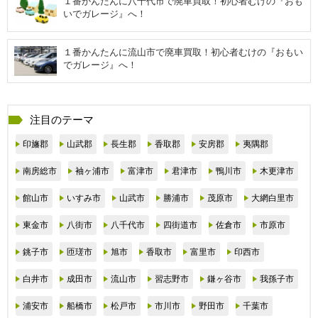
１番かんたんに八千代市で廃車買取！初心者むけの『おも
いでガレージ』へ！
１番かんたんに流山市で廃車買取！初心者むけの『おもい
でガレージ』へ！
注目のテーマ
印旛郡
山武郡
長生郡
香取郡
安房郡
夷隅郡
南房総市
袖ヶ浦市
富津市
君津市
鴨川市
木更津市
館山市
いすみ市
山武市
勝浦市
茂原市
大網白里市
東金市
八街市
八千代市
四街道市
佐倉市
市原市
銚子市
匝瑳市
旭市
香取市
富里市
印西市
白井市
成田市
流山市
習志野市
鎌ヶ谷市
我孫子市
浦安市
船橋市
松戸市
市川市
野田市
千葉市