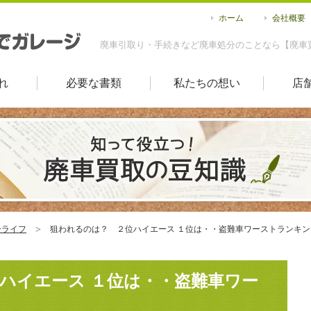
ホーム
会社概要
廃車引取り・手続きなど廃車処分のことなら【廃車
れ
必要な書類
私たちの想い
店
ーライフ
狙われるのは？ ２位ハイエース １位は・・盗難車ワーストランキン
ハイエース １位は・・盗難車ワー