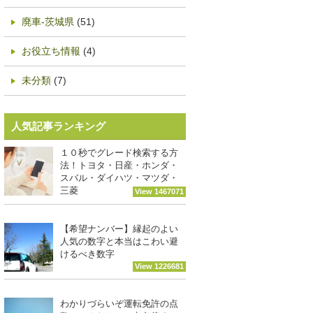
廃車-茨城県
(51)
お役立ち情報
(4)
未分類
(7)
人気記事ランキング
１０秒でグレード検索する方
法！トヨタ・日産・ホンダ・
スバル・ダイハツ・マツダ・
三菱
View 1467071
【希望ナンバー】縁起のよい
人気の数字と本当はこわい避
けるべき数字
View 1226681
わかりづらいぞ運転免許の点