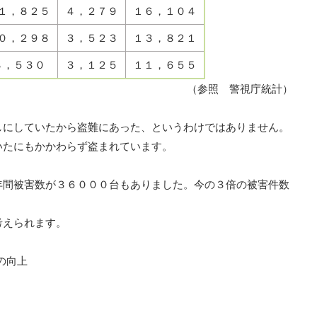
１，８２５
４，２７９
１６，１０４
０，２９８
３，５２３
１３，８２１
８，５３０
３，１２５
１１，６５５
（参照 警視庁統計）
しにしていたから盗難にあった、というわけではありません。
いたにもかかわらず盗まれています。
年間被害数が３６０００台もありました。今の３倍の被害件数
考えられます。
の向上