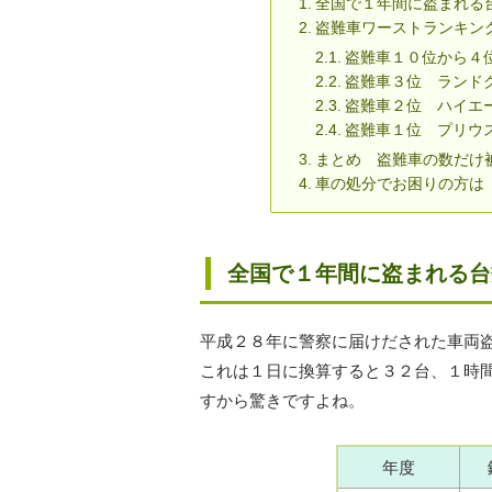
全国で１年間に盗まれる
盗難車ワーストランキン
盗難車１０位から４
盗難車３位 ランド
盗難車２位 ハイエ
盗難車１位 プリウ
まとめ 盗難車の数だけ
車の処分でお困りの方は
全国で１年間に盗まれる台
平成２８年に警察に届けだされた車両
これは１日に換算すると３２台、１時
すから驚きですよね。
年度