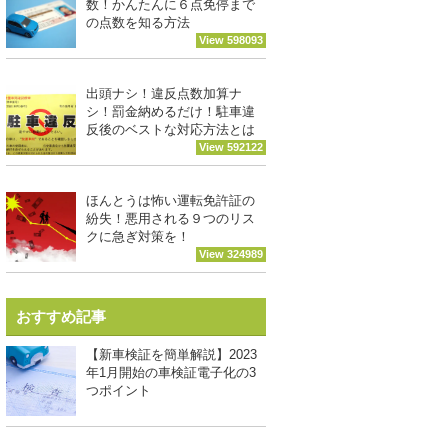
数！かんたんに６点免停まで
の点数を知る方法
View 598093
出頭ナシ！違反点数加算ナ
シ！罰金納めるだけ！駐車違
反後のベストな対応方法とは
View 592122
ほんとうは怖い運転免許証の
紛失！悪用される９つのリス
クに急ぎ対策を！
View 324989
おすすめ記事
【新車検証を簡単解説】2023
年1月開始の車検証電子化の3
つポイント