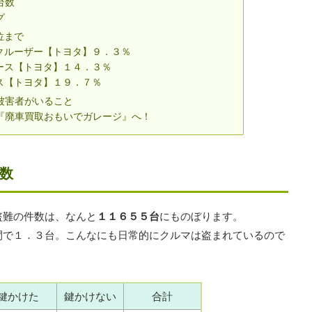
台数
グ
位まで
クルーザー【トヨタ】９．３％
ース【トヨタ】１４．３％
ス【トヨタ】１９．７％
被害者がいること
『廃車買取おもいでガレージ』へ！
数
盗難の件数は、なんと
１１６５５台
にものぼります。
間で１．３台。こんなにも日常的にクルマは盗まれているので
鍵かけた
鍵かけない
合計