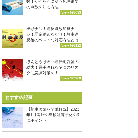
数！かんたんに６点免停まで
の点数を知る方法
View 598093
出頭ナシ！違反点数加算ナ
シ！罰金納めるだけ！駐車違
反後のベストな対応方法とは
View 592122
ほんとうは怖い運転免許証の
紛失！悪用される９つのリス
クに急ぎ対策を！
View 324989
おすすめ記事
【新車検証を簡単解説】2023
年1月開始の車検証電子化の3
つポイント