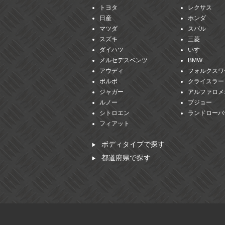
トヨタ
レクサス
日産
ホンダ
マツダ
スバル
スズキ
三菱
ダイハツ
いすゞ
メルセデスベンツ
BMW
アウディ
フォルクスワ
ボルボ
クライスラー
ジャガー
アルファロメ
ルノー
プジョー
シトロエン
ランドローバ
フィアット
ボディタイプで探す
都道府県で探す