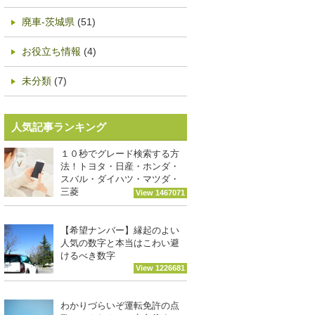
廃車-茨城県
(51)
お役立ち情報
(4)
未分類
(7)
人気記事ランキング
１０秒でグレード検索する方
法！トヨタ・日産・ホンダ・
スバル・ダイハツ・マツダ・
三菱
View 1467071
【希望ナンバー】縁起のよい
人気の数字と本当はこわい避
けるべき数字
View 1226681
わかりづらいぞ運転免許の点