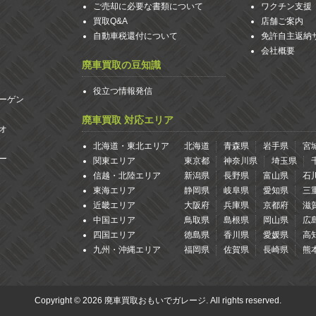
ご売却に必要な書類について
ワクチン支援
買取Q&A
店舗ご案内
自動車税還付について
免許自主返納
会社概要
廃車買取の豆知識
役立つ情報発信
ーゲン
廃車買取 対応エリア
オ
北海道・東北エリア
北海道
青森県
岩手県
宮
ー
関東エリア
東京都
神奈川県
埼玉県
信越・北陸エリア
新潟県
長野県
富山県
石
東海エリア
静岡県
岐阜県
愛知県
三
近畿エリア
大阪府
兵庫県
京都府
滋
中国エリア
鳥取県
島根県
岡山県
広
四国エリア
徳島県
香川県
愛媛県
高
九州・沖縄エリア
福岡県
佐賀県
長崎県
熊
Copyright © 2026 廃車買取おもいでガレージ. All rights reserved.