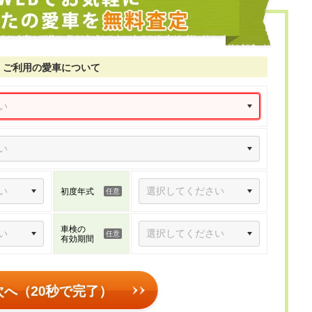
ご利用の愛車について
初度年式
車検の
有効期間
次へ（20秒で完了）