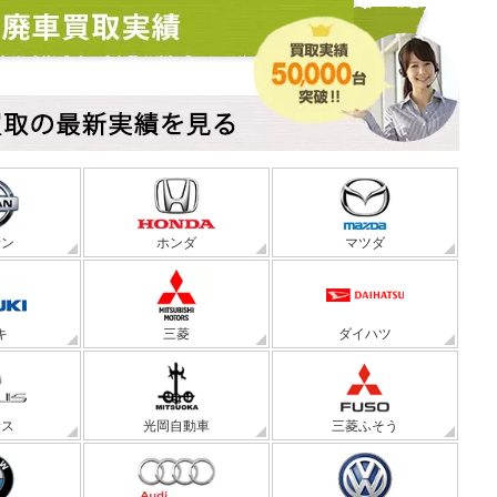
サン
ホンダ
マツダ
キ
三菱
ダイハツ
サス
光岡自動車
三菱ふそう