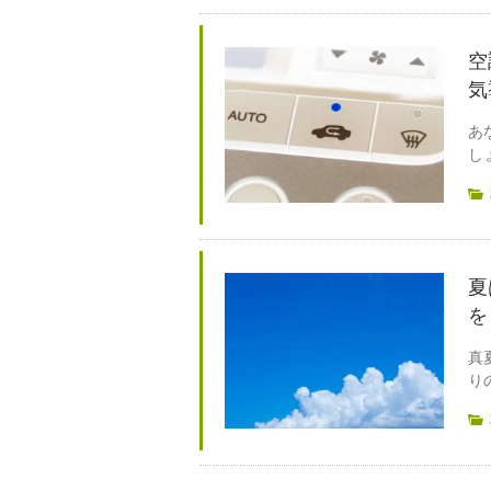
空
気
あ
し
夏
を
真
り