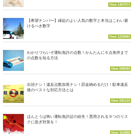
View 1467071
【希望ナンバー】縁起のよい人気の数字と本当はこわい避
けるべき数字
View 1226681
わかりづらいぞ運転免許の点数！かんたんに６点免停まで
の点数を知る方法
View 598093
出頭ナシ！違反点数加算ナシ！罰金納めるだけ！駐車違反
後のベストな対応方法とは
View 592122
ほんとうは怖い運転免許証の紛失！悪用される９つのリス
クに急ぎ対策を！
View 324989