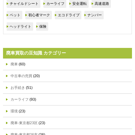
チャイルドシート
カーライフ
安全運転
高速道路
ペット
初心者マーク
エコドライブ
ナンバー
ヘッドライト
保険
廃車買取の豆知識 カテゴリー
廃車
(60)
中古車の売買
(20)
お手続き
(51)
カーライフ
(93)
環境
(23)
廃車-東京都23区
(23)
廃車-東京都26市
(26)