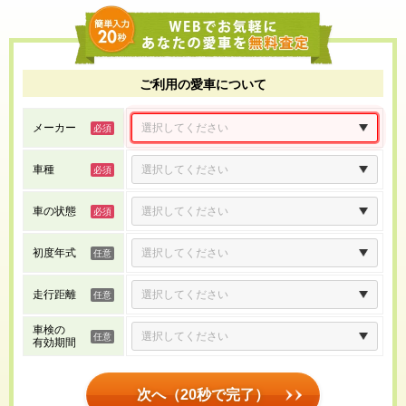
ご利用の愛車について
メーカー
車種
車の状態
初度年式
走行距離
車検の
有効期間
次へ（20秒で完了）