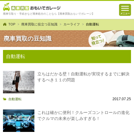
廃車引取り・手続きなど廃車処分のことなら【廃車買取おもいでガレージ】
TOP
廃車買取に役立つ豆知識
カーライフ
自動運転
廃車買取の豆知識
自動運転
立ちはだかる壁！自動運転が実現するまでに解決
するべき１１の問題
2017.07.25
自動運転
これは確かに便利！クルーズコントロールの進化
でクルマの未来が楽しみすぎる！