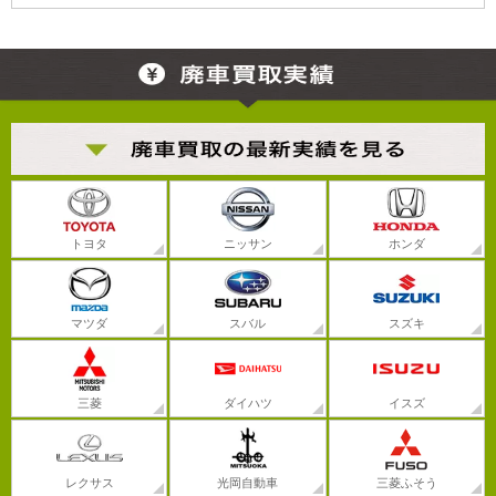
トヨタ
ニッサン
ホンダ
マツダ
スバル
スズキ
三菱
ダイハツ
イスズ
レクサス
光岡自動車
三菱ふそう