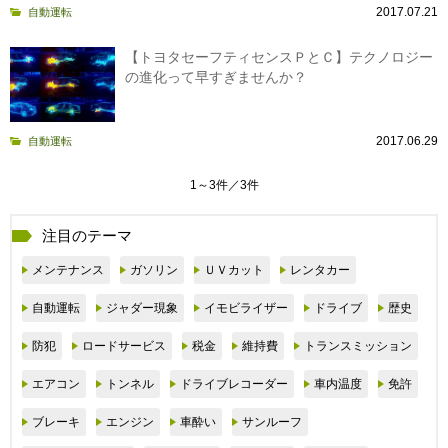
2017.07.21
自動運転
【トヨタセーフティセンスＰとＣ】テクノロジー
の進化って早すぎませんか？
2017.06.29
自動運転
1～3件／3件
注目のテーマ
メンテナンス
ガソリン
ＵＶカット
レンタカー
自動運転
ジャダー現象
イモビライザー
ドライブ
歴史
防犯
ロードサービス
税金
維持費
トランスミッション
エアコン
トンネル
ドライブレコーダー
車内温度
免許
ブレーキ
エンジン
車酔い
サンルーフ