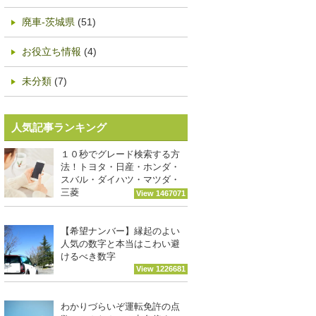
廃車-茨城県
(51)
お役立ち情報
(4)
未分類
(7)
人気記事ランキング
１０秒でグレード検索する方
法！トヨタ・日産・ホンダ・
スバル・ダイハツ・マツダ・
三菱
View 1467071
【希望ナンバー】縁起のよい
人気の数字と本当はこわい避
けるべき数字
View 1226681
わかりづらいぞ運転免許の点