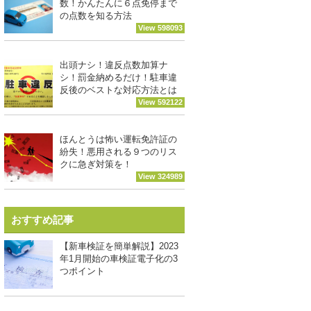
数！かんたんに６点免停まで
の点数を知る方法
View 598093
出頭ナシ！違反点数加算ナ
シ！罰金納めるだけ！駐車違
反後のベストな対応方法とは
View 592122
ほんとうは怖い運転免許証の
紛失！悪用される９つのリス
クに急ぎ対策を！
View 324989
おすすめ記事
【新車検証を簡単解説】2023
年1月開始の車検証電子化の3
つポイント