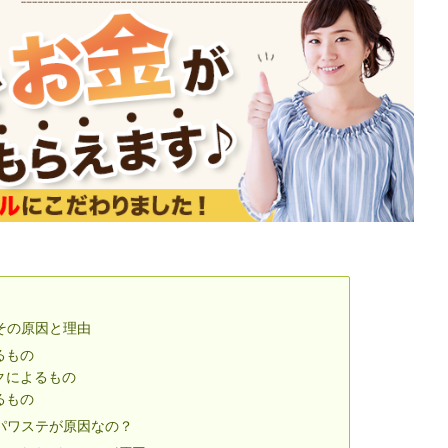
その原因と理由
るもの
クによるもの
るもの
パワステが原因なの？