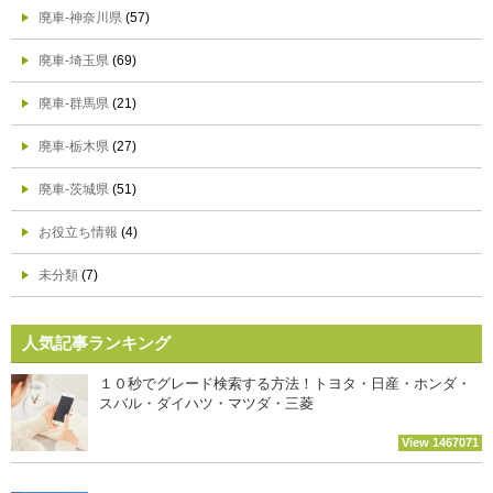
廃車-神奈川県
(57)
廃車-埼玉県
(69)
廃車-群馬県
(21)
廃車-栃木県
(27)
廃車-茨城県
(51)
お役立ち情報
(4)
未分類
(7)
人気記事ランキング
１０秒でグレード検索する方法！トヨタ・日産・ホンダ・
スバル・ダイハツ・マツダ・三菱
View 1467071