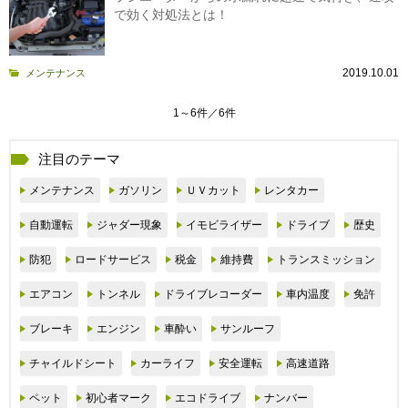
で効く対処法とは！
2019.10.01
メンテナンス
1～6件／6件
注目のテーマ
メンテナンス
ガソリン
ＵＶカット
レンタカー
自動運転
ジャダー現象
イモビライザー
ドライブ
歴史
防犯
ロードサービス
税金
維持費
トランスミッション
エアコン
トンネル
ドライブレコーダー
車内温度
免許
ブレーキ
エンジン
車酔い
サンルーフ
チャイルドシート
カーライフ
安全運転
高速道路
ペット
初心者マーク
エコドライブ
ナンバー