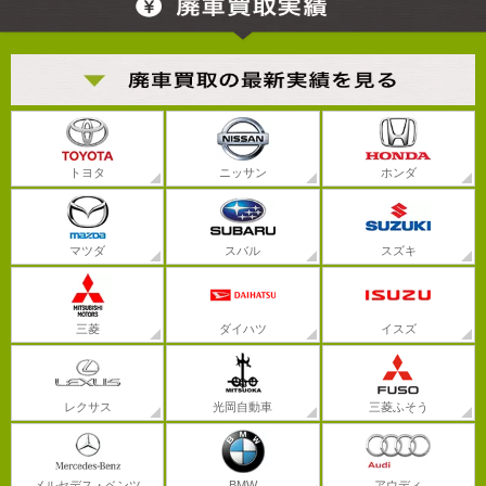
トヨタ
ニッサン
ホンダ
マツダ
スバル
スズキ
三菱
ダイハツ
イスズ
レクサス
光岡自動車
三菱ふそう
メルセデス・ベンツ
BMW
アウディ