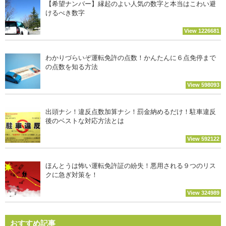
【希望ナンバー】縁起のよい人気の数字と本当はこわい避
けるべき数字
View 1226681
わかりづらいぞ運転免許の点数！かんたんに６点免停まで
の点数を知る方法
View 598093
出頭ナシ！違反点数加算ナシ！罰金納めるだけ！駐車違反
後のベストな対応方法とは
View 592122
ほんとうは怖い運転免許証の紛失！悪用される９つのリス
クに急ぎ対策を！
View 324989
おすすめ記事