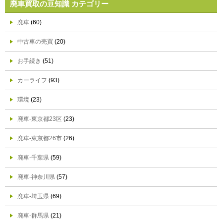
廃車買取の豆知識 カテゴリー
廃車
(60)
中古車の売買
(20)
お手続き
(51)
カーライフ
(93)
環境
(23)
廃車-東京都23区
(23)
廃車-東京都26市
(26)
廃車-千葉県
(59)
廃車-神奈川県
(57)
廃車-埼玉県
(69)
廃車-群馬県
(21)