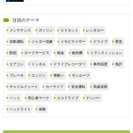
注目のテーマ
メンテナンス
ガソリン
ＵＶカット
レンタカー
自動運転
ジャダー現象
イモビライザー
ドライブ
歴史
防犯
ロードサービス
税金
維持費
トランスミッション
エアコン
トンネル
ドライブレコーダー
車内温度
免許
ブレーキ
エンジン
車酔い
サンルーフ
チャイルドシート
カーライフ
安全運転
高速道路
ペット
初心者マーク
エコドライブ
ナンバー
ヘッドライト
保険