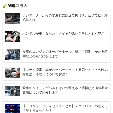
関連コラム
ラジエーターからの水漏れに超速で気付き、速攻で効く対
処法とは！
ハンドルが重くなった！タイヤが悪い？それともパワス
テ？
愛車のエンジンのオーバーホール、費用・時期・かかる時
間などの疑問に答えます！
【コラム記事】車がオーバーヒート！原因やとっさの時の
対処法・修理代について解説！
愛車のタイミングベルトはいつ変える？適切な交換時期や
費用について紹介します！
【トヨタセーフティセンスＰとＣ】テクノロジーの進化っ
て早すぎませんか？