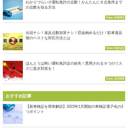
わかりづらいぞ運転免許の点数！かんたんに６点免停まで
の点数を知る方法
View 598093
出頭ナシ！違反点数加算ナシ！罰金納めるだけ！駐車違反
後のベストな対応方法とは
View 592122
ほんとうは怖い運転免許証の紛失！悪用される９つのリス
クに急ぎ対策を！
View 324989
おすすめ記事
【新車検証を簡単解説】2023年1月開始の車検証電子化の3
つポイント