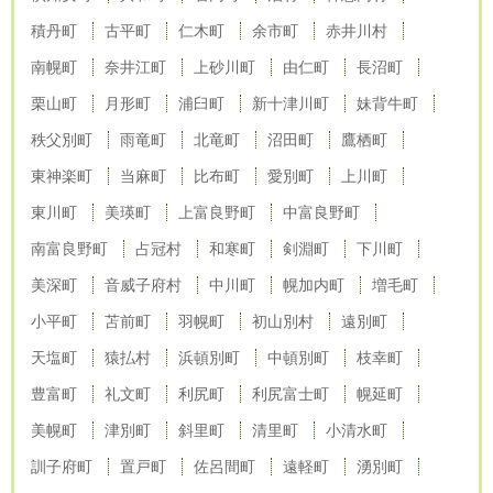
積丹町
古平町
仁木町
余市町
赤井川村
南幌町
奈井江町
上砂川町
由仁町
長沼町
栗山町
月形町
浦臼町
新十津川町
妹背牛町
秩父別町
雨竜町
北竜町
沼田町
鷹栖町
東神楽町
当麻町
比布町
愛別町
上川町
東川町
美瑛町
上富良野町
中富良野町
南富良野町
占冠村
和寒町
剣淵町
下川町
美深町
音威子府村
中川町
幌加内町
増毛町
小平町
苫前町
羽幌町
初山別村
遠別町
天塩町
猿払村
浜頓別町
中頓別町
枝幸町
豊富町
礼文町
利尻町
利尻富士町
幌延町
美幌町
津別町
斜里町
清里町
小清水町
訓子府町
置戸町
佐呂間町
遠軽町
湧別町