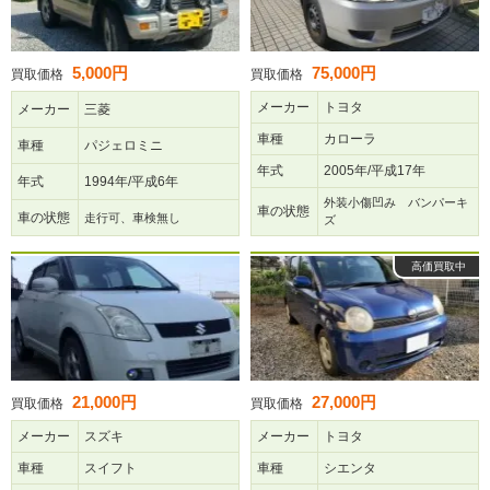
5,000円
75,000円
買取価格
買取価格
メーカー
トヨタ
メーカー
三菱
車種
カローラ
車種
パジェロミニ
年式
2005年/平成17年
年式
1994年/平成6年
外装小傷凹み バンパーキ
車の状態
車の状態
走行可、車検無し
ズ
高価買取中
21,000円
27,000円
買取価格
買取価格
メーカー
スズキ
メーカー
トヨタ
車種
スイフト
車種
シエンタ