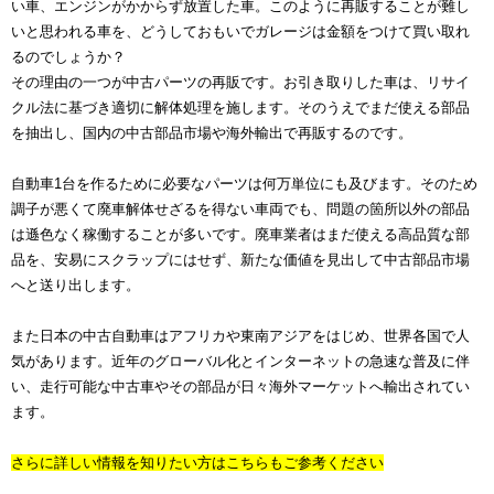
い車、エンジンがかからず放置した車。このように再販することが難し
いと思われる車を、どうしておもいでガレージは金額をつけて買い取れ
るのでしょうか？
その理由の一つが中古パーツの再販です。お引き取りした車は、リサイ
クル法に基づき適切に解体処理を施します。そのうえでまだ使える部品
を抽出し、国内の中古部品市場や海外輸出で再販するのです。
自動車1台を作るために必要なパーツは何万単位にも及びます。そのため
調子が悪くて廃車解体せざるを得ない車両でも、問題の箇所以外の部品
は遜色なく稼働することが多いです。廃車業者はまだ使える高品質な部
品を、安易にスクラップにはせず、新たな価値を見出して中古部品市場
へと送り出します。
また日本の中古自動車はアフリカや東南アジアをはじめ、世界各国で人
気があります。近年のグローバル化とインターネットの急速な普及に伴
い、走行可能な中古車やその部品が日々海外マーケットへ輸出されてい
ます。
さらに詳しい情報を知りたい方はこちらもご参考ください