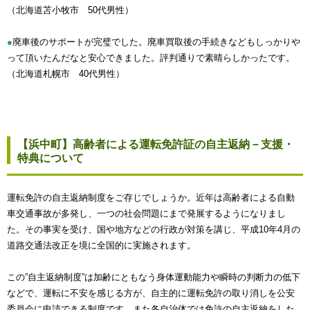
（北海道苫小牧市 50代男性）
●
廃車後のサポートが完璧でした。廃車買取後の手続きなどもしっかりや
って頂いたんだなと安心できました。評判通りで素晴らしかったです。
（北海道札幌市 40代男性）
【浜中町】高齢者による運転免許証の自主返納－支援・
特典について
運転免許の自主返納制度をご存じでしょうか。近年は高齢者による自動
車交通事故が多発し、一つの社会問題にまで発展するようになりまし
た。その事実を受け、国や地方などの行政が対策を講じ、平成10年4月の
道路交通法改正を境に全国的に実施されます。
この”自主返納制度”は加齢にともなう身体運動能力や瞬時の判断力の低下
などで、運転に不安を感じる方が、自主的に運転免許の取り消しを公安
委員会に申請できる制度です。また各自治体では免許の自主返納をした