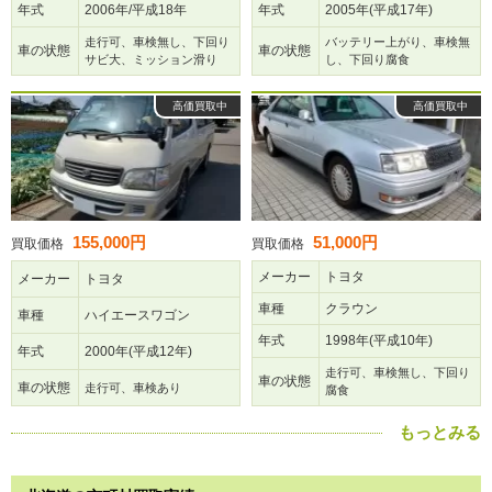
年式
2006年/平成18年
年式
2005年(平成17年)
走行可、車検無し、下回り
バッテリー上がり、車検無
車の状態
車の状態
サビ大、ミッション滑り
し、下回り腐食
高価買取中
高価買取中
155,000円
51,000円
買取価格
買取価格
メーカー
トヨタ
メーカー
トヨタ
車種
クラウン
車種
ハイエースワゴン
年式
1998年(平成10年)
年式
2000年(平成12年)
走行可、車検無し、下回り
車の状態
車の状態
走行可、車検あり
腐食
もっとみる