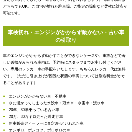
どちらでもOK。ご自宅や離れた駐車場、ご指定の場所など柔軟に対応が
可能です。
車検切れ・エンジンがかからず動かない・古い車
の引取り
車のエンジンがかからず動かすことができないケースや、事故などで著
しい破損がみられる車両は、予約時にスタッフまでお申し付けくださ
い。専用のレッカー車の手配をいたします。もちろんレッカー代は無料
です。（ただし引き上げが困難な状態の車両については別途料金がかか
ることがあります）
エンジンがかからない車・不動車
水に浸かってしまった水没車・冠水車・水害車・浸水車
20年、30年乗っている古い車
20万、30万キロ走った過走行車
新車販売ディーラーに査定0円といわれた車
オンボロ、ポンコツ、ボロボロの車