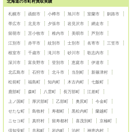
北海道の市町村買取実績
札幌市
函館市
小樽市
旭川市
室蘭市
釧路市
帯広市
北見市
夕張市
岩見沢市
網走市
留萌市
苫小牧市
稚内市
美唄市
芦別市
江別市
赤平市
紋別市
士別市
名寄市
三笠市
根室市
千歳市
滝川市
砂川市
歌志内市
深川市
富良野市
登別市
恵庭市
伊達市
北広島市
石狩市
北斗市
当別町
新篠津村
松前町
福島町
知内町
木古内町
七飯町
鹿部町
森町
八雲町
長万部町
江差町
上ノ国町
厚沢部町
乙部町
奥尻町
今金町
せたな町
島牧村
寿都町
黒松内町
蘭越町
ニセコ町
真狩村
留寿都村
喜茂別町
京極町
倶知安町
共和町
岩内町
泊村
神恵内村