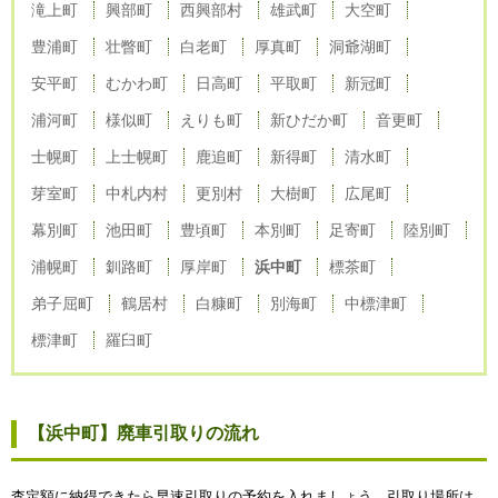
滝上町
興部町
西興部村
雄武町
大空町
豊浦町
壮瞥町
白老町
厚真町
洞爺湖町
安平町
むかわ町
日高町
平取町
新冠町
浦河町
様似町
えりも町
新ひだか町
音更町
士幌町
上士幌町
鹿追町
新得町
清水町
芽室町
中札内村
更別村
大樹町
広尾町
幕別町
池田町
豊頃町
本別町
足寄町
陸別町
浦幌町
釧路町
厚岸町
浜中町
標茶町
弟子屈町
鶴居村
白糠町
別海町
中標津町
標津町
羅臼町
【浜中町】廃車引取りの流れ
査定額に納得できたら早速引取りの予約を入れましょう。引取り場所は