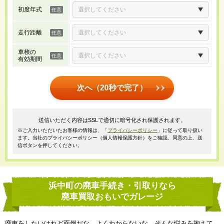
初度年式
走行距離
車検の
有効期間
次へ（20秒で完了）
送信いただく内容はSSLで適切に暗号化され保護されます。
※ご入力いただいたお客様の情報は、「
プライバシーポリシー
」に従って取り扱い
ます。当社のプライバシーポリシー（個人情報保護方針）をご確認、同意の上、送
信ボタンを押してください。
浜中町の廃車手続き・引取りなら
廃車買取おもいでガレージ
廃車をしたいけれど面倒だな、よくわからないな、そんな悩みを抱えて