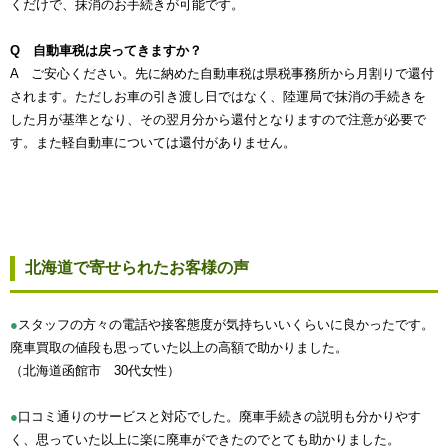
くだけで、抹消のお手続きが可能です。
Q 自動車税は戻ってきますか？
A ご安心ください。先に納めた自動車税は県税事務所から月割りで還付
されます。ただしお車の引き渡し日ではなく、陸運局で抹消の手続きを
した月が基準となり、その翌月分から還付となりますので注意が必要で
す。また軽自動車については還付がありません。
北海道で寄せられたお客様の声
●
スタッフの方々の電話や接客態度が気持ちいいくらいに良かったです。
廃車買取の値段も思っていた以上の高額で助かりました。
（北海道函館市 30代女性）
●
口コミ通りのサービスと対応でした。廃車手続きの説明も分かりやす
く、思っていた以上に楽に廃車ができたのでとても助かりました。