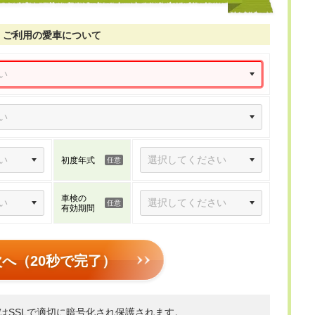
ご利用の愛車について
初度年式
車検の
有効期間
次へ（20秒で完了）
はSSLで適切に暗号化され保護されます。