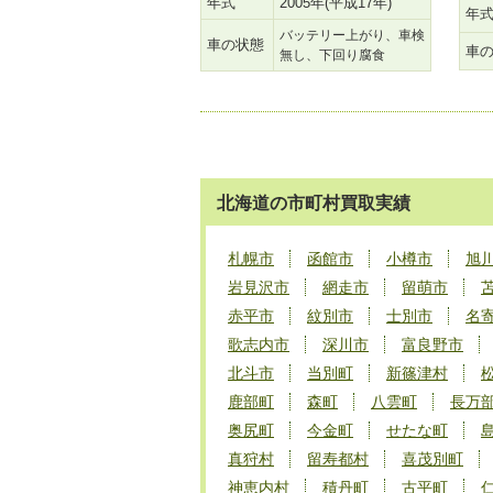
年式
2005年(平成17年)
年
バッテリー上がり、車検
車の状態
車
無し、下回り腐食
北海道の市町村買取実績
札幌市
函館市
小樽市
旭
岩見沢市
網走市
留萌市
赤平市
紋別市
士別市
名
歌志内市
深川市
富良野市
北斗市
当別町
新篠津村
鹿部町
森町
八雲町
長万
奥尻町
今金町
せたな町
真狩村
留寿都村
喜茂別町
神恵内村
積丹町
古平町