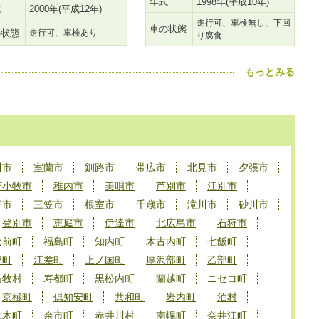
年式
1998年(平成10年)
式
2000年(平成12年)
走行可、車検無し、下回
車の状態
の状態
走行可、車検あり
り腐食
もっとみる
川市
室蘭市
釧路市
帯広市
北見市
夕張市
苫小牧市
稚内市
美唄市
芦別市
江別市
寄市
三笠市
根室市
千歳市
滝川市
砂川市
登別市
恵庭市
伊達市
北広島市
石狩市
松前町
福島町
知内町
木古内町
七飯町
部町
江差町
上ノ国町
厚沢部町
乙部町
島牧村
寿都町
黒松内町
蘭越町
ニセコ町
京極町
倶知安町
共和町
岩内町
泊村
仁木町
余市町
赤井川村
南幌町
奈井江町