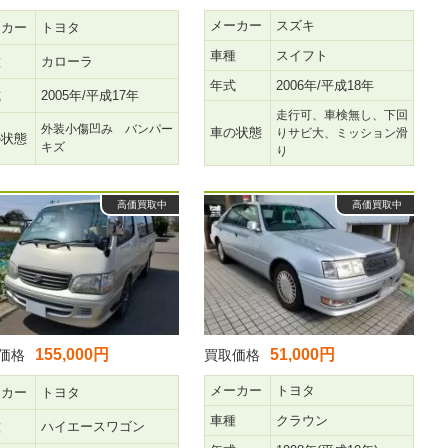
メーカー
スズキ
ーカー
トヨタ
車種
スイフト
種
カローラ
年式
2006年/平成18年
式
2005年/平成17年
走行可、車検無し、下回
外装小傷凹み バンパー
車の状態
りサビ大、ミッション滑
の状態
キズ
り
高価買取中
高価買取中
155,000円
51,000円
価格
買取価格
メーカー
トヨタ
ーカー
トヨタ
車種
クラウン
種
ハイエースワゴン