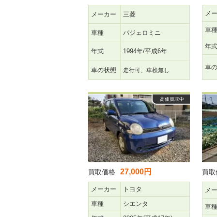
メ
メーカー
三菱
車
車種
パジェロミニ
年
年式
1994年/平成6年
車
車の状態
走行可、車検無し
高価買取中
27,000円
買取価格
買取
メーカー
トヨタ
メ
車種
シエンタ
車