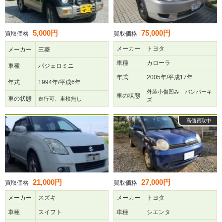
5,000円
75,000円
買取価格
買取価格
メーカー
トヨタ
メーカー
三菱
車種
カローラ
車種
パジェロミニ
年式
2005年/平成17年
年式
1994年/平成6年
外装小傷凹み バンパーキ
車の状態
車の状態
走行可、車検無し
ズ
高価買取中
21,000円
27,000円
買取価格
買取価格
メーカー
スズキ
メーカー
トヨタ
車種
スイフト
車種
シエンタ