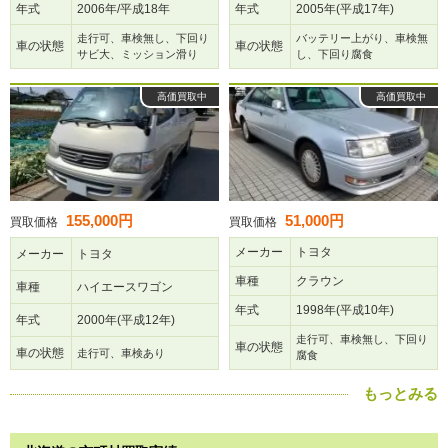
年式
2006年/平成18年
年式
2005年(平成17年)
走行可、車検無し、下回り
バッテリー上がり、車検無
車の状態
車の状態
サビ大、ミッション滑り
し、下回り腐食
高価買取中
高価買取中
155,000円
51,000円
買取価格
買取価格
メーカー
トヨタ
メーカー
トヨタ
車種
クラウン
車種
ハイエースワゴン
年式
1998年(平成10年)
年式
2000年(平成12年)
走行可、車検無し、下回り
車の状態
車の状態
走行可、車検あり
腐食
もっとみる