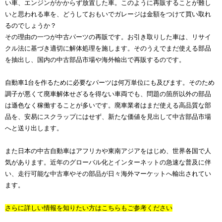
い車、エンジンがかからず放置した車。このように再販することが難し
いと思われる車を、どうしておもいでガレージは金額をつけて買い取れ
るのでしょうか？
その理由の一つが中古パーツの再販です。お引き取りした車は、リサイ
クル法に基づき適切に解体処理を施します。そのうえでまだ使える部品
を抽出し、国内の中古部品市場や海外輸出で再販するのです。
自動車1台を作るために必要なパーツは何万単位にも及びます。そのため
調子が悪くて廃車解体せざるを得ない車両でも、問題の箇所以外の部品
は遜色なく稼働することが多いです。廃車業者はまだ使える高品質な部
品を、安易にスクラップにはせず、新たな価値を見出して中古部品市場
へと送り出します。
また日本の中古自動車はアフリカや東南アジアをはじめ、世界各国で人
気があります。近年のグローバル化とインターネットの急速な普及に伴
い、走行可能な中古車やその部品が日々海外マーケットへ輸出されてい
ます。
さらに詳しい情報を知りたい方はこちらもご参考ください