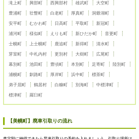
滝上町
興部町
西興部村
雄武町
大空町
豊浦町
壮瞥町
白老町
厚真町
洞爺湖町
安平町
むかわ町
日高町
平取町
新冠町
浦河町
様似町
えりも町
新ひだか町
音更町
士幌町
上士幌町
鹿追町
新得町
清水町
芽室町
中札内村
更別村
大樹町
広尾町
幕別町
池田町
豊頃町
本別町
足寄町
陸別町
浦幌町
釧路町
厚岸町
浜中町
標茶町
弟子屈町
鶴居村
白糠町
別海町
中標津町
標津町
羅臼町
【美幌町】廃車引取りの流れ
査定額に納得できたら早速引取りの予約を入れましょう。引取り場所は