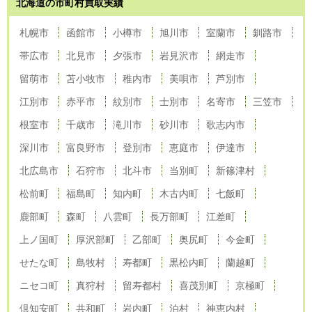
北海道の市町村買取実績
札幌市
函館市
小樽市
旭川市
室蘭市
釧路市
帯広市
北見市
夕張市
岩見沢市
網走市
留萌市
苫小牧市
稚内市
美唄市
芦別市
江別市
赤平市
紋別市
士別市
名寄市
三笠市
根室市
千歳市
滝川市
砂川市
歌志内市
深川市
富良野市
登別市
恵庭市
伊達市
北広島市
石狩市
北斗市
当別町
新篠津村
松前町
福島町
知内町
木古内町
七飯町
鹿部町
森町
八雲町
長万部町
江差町
上ノ国町
厚沢部町
乙部町
奥尻町
今金町
せたな町
島牧村
寿都町
黒松内町
蘭越町
ニセコ町
真狩村
留寿都村
喜茂別町
京極町
倶知安町
共和町
岩内町
泊村
神恵内村