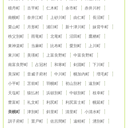
積丹町
古平町
仁木町
余市町
赤井川村
南幌町
奈井江町
上砂川町
由仁町
長沼町
栗山町
月形町
浦臼町
新十津川町
妹背牛町
秩父別町
雨竜町
北竜町
沼田町
鷹栖町
東神楽町
当麻町
比布町
愛別町
上川町
東川町
美瑛町
上富良野町
中富良野町
南富良野町
占冠村
和寒町
剣淵町
下川町
美深町
音威子府村
中川町
幌加内町
増毛町
小平町
苫前町
羽幌町
初山別村
遠別町
天塩町
猿払村
浜頓別町
中頓別町
枝幸町
豊富町
礼文町
利尻町
利尻富士町
幌延町
美幌町
津別町
斜里町
清里町
小清水町
訓子府町
置戸町
佐呂間町
遠軽町
湧別町