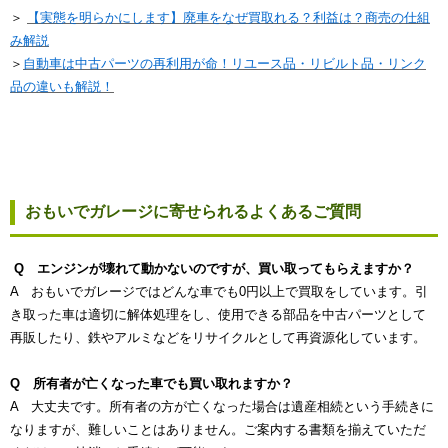
＞
【実態を明らかにします】廃車をなぜ買取れる？利益は？商売の仕組
み解説
＞
自動車は中古パーツの再利用が命！リユース品・リビルト品・リンク
品の違いも解説！
おもいでガレージに寄せられるよくあるご質問
Q エンジンが壊れて動かないのですが、買い取ってもらえますか？
A おもいでガレージではどんな車でも0円以上で買取をしています。引
き取った車は適切に解体処理をし、使用できる部品を中古パーツとして
再販したり、鉄やアルミなどをリサイクルとして再資源化しています。
Q 所有者が亡くなった車でも買い取れますか？
A 大丈夫です。所有者の方が亡くなった場合は遺産相続という手続きに
なりますが、難しいことはありません。ご案内する書類を揃えていただ