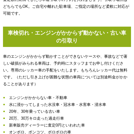
どちらでもOK。ご自宅や離れた駐車場、ご指定の場所など柔軟に対応が
可能です。
車検切れ・エンジンがかからず動かない・古い車
の引取り
車のエンジンがかからず動かすことができないケースや、事故などで著
しい破損がみられる車両は、予約時にスタッフまでお申し付けくださ
い。専用のレッカー車の手配をいたします。もちろんレッカー代は無料
です。（ただし引き上げが困難な状態の車両については別途料金がかか
ることがあります）
エンジンがかからない車・不動車
水に浸かってしまった水没車・冠水車・水害車・浸水車
20年、30年乗っている古い車
20万、30万キロ走った過走行車
新車販売ディーラーに査定0円といわれた車
オンボロ、ポンコツ、ボロボロの車