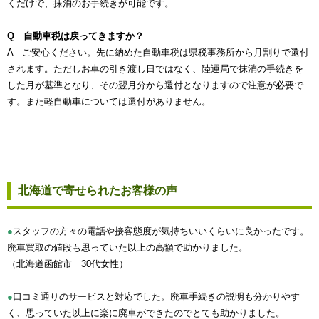
くだけで、抹消のお手続きが可能です。
Q 自動車税は戻ってきますか？
A ご安心ください。先に納めた自動車税は県税事務所から月割りで還付
されます。ただしお車の引き渡し日ではなく、陸運局で抹消の手続きを
した月が基準となり、その翌月分から還付となりますので注意が必要で
す。また軽自動車については還付がありません。
北海道で寄せられたお客様の声
●
スタッフの方々の電話や接客態度が気持ちいいくらいに良かったです。
廃車買取の値段も思っていた以上の高額で助かりました。
（北海道函館市 30代女性）
●
口コミ通りのサービスと対応でした。廃車手続きの説明も分かりやす
く、思っていた以上に楽に廃車ができたのでとても助かりました。