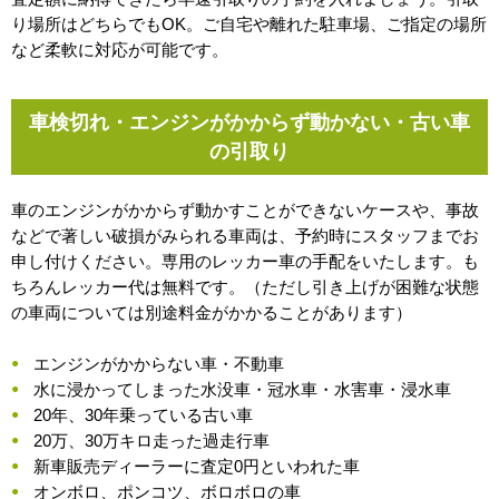
り場所はどちらでもOK。ご自宅や離れた駐車場、ご指定の場所
など柔軟に対応が可能です。
車検切れ・エンジンがかからず動かない・古い車
の引取り
車のエンジンがかからず動かすことができないケースや、事故
などで著しい破損がみられる車両は、予約時にスタッフまでお
申し付けください。専用のレッカー車の手配をいたします。も
ちろんレッカー代は無料です。（ただし引き上げが困難な状態
の車両については別途料金がかかることがあります）
エンジンがかからない車・不動車
水に浸かってしまった水没車・冠水車・水害車・浸水車
20年、30年乗っている古い車
20万、30万キロ走った過走行車
新車販売ディーラーに査定0円といわれた車
オンボロ、ポンコツ、ボロボロの車