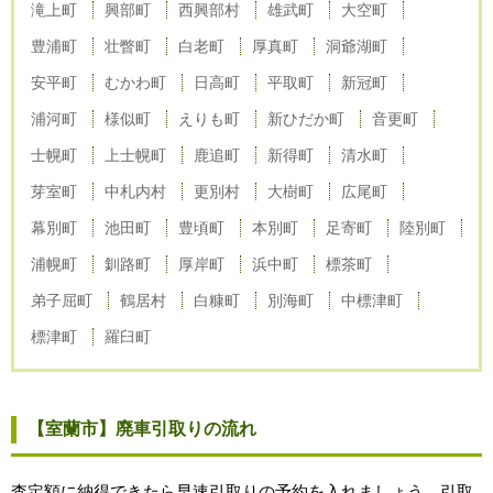
滝上町
興部町
西興部村
雄武町
大空町
豊浦町
壮瞥町
白老町
厚真町
洞爺湖町
安平町
むかわ町
日高町
平取町
新冠町
浦河町
様似町
えりも町
新ひだか町
音更町
士幌町
上士幌町
鹿追町
新得町
清水町
芽室町
中札内村
更別村
大樹町
広尾町
幕別町
池田町
豊頃町
本別町
足寄町
陸別町
浦幌町
釧路町
厚岸町
浜中町
標茶町
弟子屈町
鶴居村
白糠町
別海町
中標津町
標津町
羅臼町
【室蘭市】廃車引取りの流れ
査定額に納得できたら早速引取りの予約を入れましょう。引取