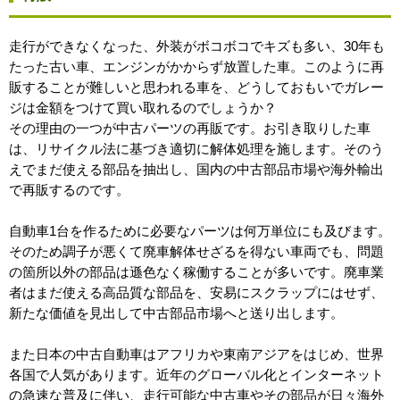
走行ができなくなった、外装がボコボコでキズも多い、30年も
たった古い車、エンジンがかからず放置した車。このように再
販することが難しいと思われる車を、どうしておもいでガレー
ジは金額をつけて買い取れるのでしょうか？
その理由の一つが中古パーツの再販です。お引き取りした車
は、リサイクル法に基づき適切に解体処理を施します。そのう
えでまだ使える部品を抽出し、国内の中古部品市場や海外輸出
で再販するのです。
自動車1台を作るために必要なパーツは何万単位にも及びます。
そのため調子が悪くて廃車解体せざるを得ない車両でも、問題
の箇所以外の部品は遜色なく稼働することが多いです。廃車業
者はまだ使える高品質な部品を、安易にスクラップにはせず、
新たな価値を見出して中古部品市場へと送り出します。
また日本の中古自動車はアフリカや東南アジアをはじめ、世界
各国で人気があります。近年のグローバル化とインターネット
の急速な普及に伴い、走行可能な中古車やその部品が日々海外