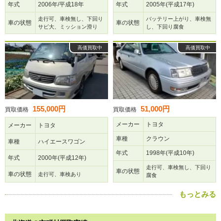
年式
2006年/平成18年
年式
2005年(平成17年)
走行可、車検無し、下回り
バッテリー上がり、車検無
車の状態
車の状態
サビ大、ミッション滑り
し、下回り腐食
高価買取中
高価買取中
155,000円
51,000円
買取価格
買取価格
メーカー
トヨタ
メーカー
トヨタ
車種
クラウン
車種
ハイエースワゴン
年式
1998年(平成10年)
年式
2000年(平成12年)
走行可、車検無し、下回り
車の状態
車の状態
走行可、車検あり
腐食
もっとみる