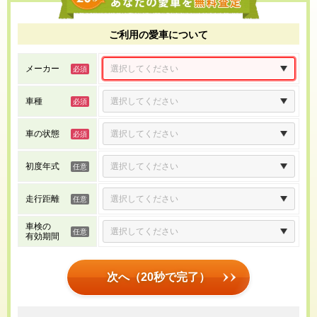
ご利用の愛車について
メーカー
車種
車の状態
初度年式
走行距離
車検の
有効期間
次へ（20秒で完了）