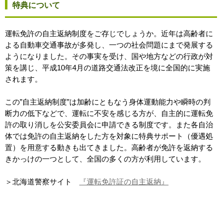
特典について
運転免許の自主返納制度をご存じでしょうか。近年は高齢者に
よる自動車交通事故が多発し、一つの社会問題にまで発展する
ようになりました。その事実を受け、国や地方などの行政が対
策を講じ、平成10年4月の道路交通法改正を境に全国的に実施
されます。
この”自主返納制度”は加齢にともなう身体運動能力や瞬時の判
断力の低下などで、運転に不安を感じる方が、自主的に運転免
許の取り消しを公安委員会に申請できる制度です。また各自治
体では免許の自主返納をした方を対象に特典サポート（優遇処
置）を用意する動きも出てきました。高齢者が免許を返納する
きかっけの一つとして、全国の多くの方が利用しています。
＞北海道警察サイト
『運転免許証の自主返納』