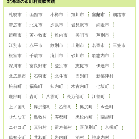
北海道の市町村買取実績
札幌市
函館市
小樽市
旭川市
室蘭市
釧路市
帯広市
北見市
夕張市
岩見沢市
網走市
留萌市
苫小牧市
稚内市
美唄市
芦別市
江別市
赤平市
紋別市
士別市
名寄市
三笠市
根室市
千歳市
滝川市
砂川市
歌志内市
深川市
富良野市
登別市
恵庭市
伊達市
北広島市
石狩市
北斗市
当別町
新篠津村
松前町
福島町
知内町
木古内町
七飯町
鹿部町
森町
八雲町
長万部町
江差町
上ノ国町
厚沢部町
乙部町
奥尻町
今金町
せたな町
島牧村
寿都町
黒松内町
蘭越町
ニセコ町
真狩村
留寿都村
喜茂別町
京極町
倶知安町
共和町
岩内町
泊村
神恵内村