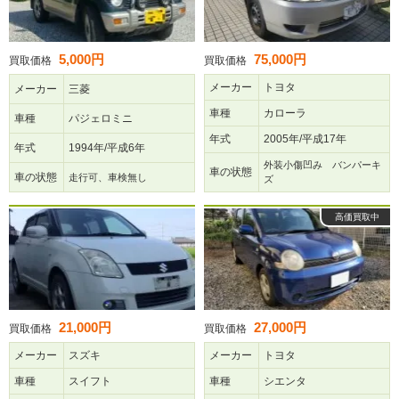
5,000円
75,000円
買取価格
買取価格
メーカー
トヨタ
メーカー
三菱
車種
カローラ
車種
パジェロミニ
年式
2005年/平成17年
年式
1994年/平成6年
外装小傷凹み バンパーキ
車の状態
車の状態
走行可、車検無し
ズ
高価買取中
21,000円
27,000円
買取価格
買取価格
メーカー
スズキ
メーカー
トヨタ
車種
スイフト
車種
シエンタ