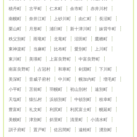
積丹町
古平町
仁木町
余市町
赤井川村
南幌町
奈井江町
上砂川町
由仁町
長沼町
栗山町
月形町
浦臼町
新十津川町
妹背牛町
秩父別町
雨竜町
北竜町
沼田町
鷹栖町
東神楽町
当麻町
比布町
愛別町
上川町
東川町
美瑛町
上富良野町
中富良野町
南富良野町
占冠村
和寒町
剣淵町
下川町
美深町
音威子府村
中川町
幌加内町
増毛町
小平町
苫前町
羽幌町
初山別村
遠別町
天塩町
猿払村
浜頓別町
中頓別町
枝幸町
豊富町
礼文町
利尻町
利尻富士町
幌延町
美幌町
津別町
斜里町
清里町
小清水町
訓子府町
置戸町
佐呂間町
遠軽町
湧別町