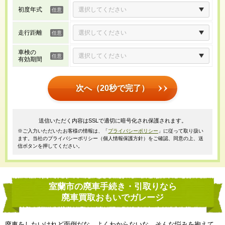
初度年式
走行距離
車検の
有効期間
次へ（20秒で完了）
送信いただく内容はSSLで適切に暗号化され保護されます。
※ご入力いただいたお客様の情報は、「
プライバシーポリシー
」に従って取り扱い
ます。当社のプライバシーポリシー（個人情報保護方針）をご確認、同意の上、送
信ボタンを押してください。
室蘭市の廃車手続き・引取りなら
廃車買取おもいでガレージ
廃車をしたいけれど面倒だな、よくわからないな、そんな悩みを抱えて