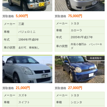
5,000円
75,000円
買取価格
買取価格
メーカー
トヨタ
メーカー
三菱
車種
カローラ
車種
パジェロミニ
年式
2005年/平成17年
年式
1994年/平成6年
外装小傷凹み バンパーキ
車の状態
車の状態
走行可、車検無し
ズ
高価買取中
21,000円
27,000円
買取価格
買取価格
メーカー
スズキ
メーカー
トヨタ
車種
スイフト
車種
シエンタ