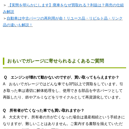
＞
【実態を明らかにします】廃車をなぜ買取れる？利益は？商売の仕組
み解説
＞
自動車は中古パーツの再利用が命！リユース品・リビルト品・リンク
品の違いも解説！
おもいでガレージに寄せられるよくあるご質問
Q エンジンが壊れて動かないのですが、買い取ってもらえますか？
A おもいでガレージではどんな車でも0円以上で買取をしています。引
き取った車は適切に解体処理をし、使用できる部品を中古パーツとして
再販したり、鉄やアルミなどをリサイクルとして再資源化しています。
Q 所有者が亡くなった車でも買い取れますか？
A 大丈夫です。所有者の方が亡くなった場合は遺産相続という手続きに
なりますが、難しいことはありません。ご案内する書類を揃えていただ