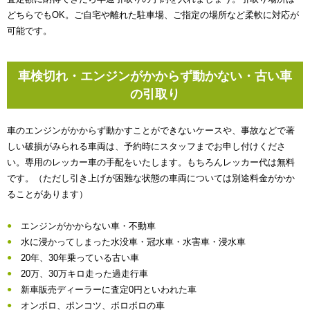
どちらでもOK。ご自宅や離れた駐車場、ご指定の場所など柔軟に対応が
可能です。
車検切れ・エンジンがかからず動かない・古い車
の引取り
車のエンジンがかからず動かすことができないケースや、事故などで著
しい破損がみられる車両は、予約時にスタッフまでお申し付けくださ
い。専用のレッカー車の手配をいたします。もちろんレッカー代は無料
です。（ただし引き上げが困難な状態の車両については別途料金がかか
ることがあります）
エンジンがかからない車・不動車
水に浸かってしまった水没車・冠水車・水害車・浸水車
20年、30年乗っている古い車
20万、30万キロ走った過走行車
新車販売ディーラーに査定0円といわれた車
オンボロ、ポンコツ、ボロボロの車