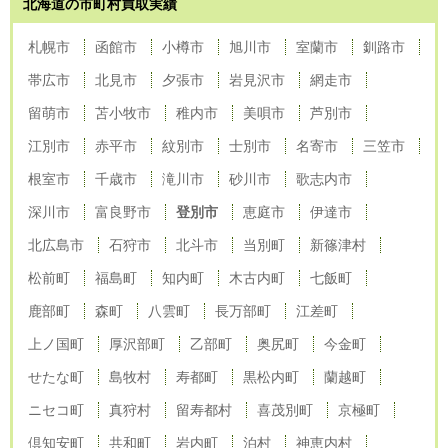
北海道の市町村買取実績
札幌市
函館市
小樽市
旭川市
室蘭市
釧路市
帯広市
北見市
夕張市
岩見沢市
網走市
留萌市
苫小牧市
稚内市
美唄市
芦別市
江別市
赤平市
紋別市
士別市
名寄市
三笠市
根室市
千歳市
滝川市
砂川市
歌志内市
深川市
富良野市
登別市
恵庭市
伊達市
北広島市
石狩市
北斗市
当別町
新篠津村
松前町
福島町
知内町
木古内町
七飯町
鹿部町
森町
八雲町
長万部町
江差町
上ノ国町
厚沢部町
乙部町
奥尻町
今金町
せたな町
島牧村
寿都町
黒松内町
蘭越町
ニセコ町
真狩村
留寿都村
喜茂別町
京極町
倶知安町
共和町
岩内町
泊村
神恵内村