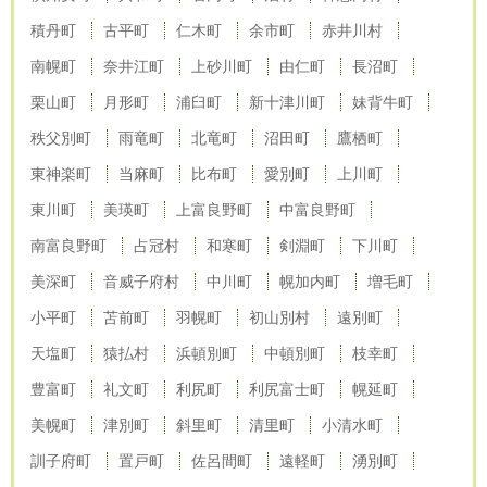
積丹町
古平町
仁木町
余市町
赤井川村
南幌町
奈井江町
上砂川町
由仁町
長沼町
栗山町
月形町
浦臼町
新十津川町
妹背牛町
秩父別町
雨竜町
北竜町
沼田町
鷹栖町
東神楽町
当麻町
比布町
愛別町
上川町
東川町
美瑛町
上富良野町
中富良野町
南富良野町
占冠村
和寒町
剣淵町
下川町
美深町
音威子府村
中川町
幌加内町
増毛町
小平町
苫前町
羽幌町
初山別村
遠別町
天塩町
猿払村
浜頓別町
中頓別町
枝幸町
豊富町
礼文町
利尻町
利尻富士町
幌延町
美幌町
津別町
斜里町
清里町
小清水町
訓子府町
置戸町
佐呂間町
遠軽町
湧別町