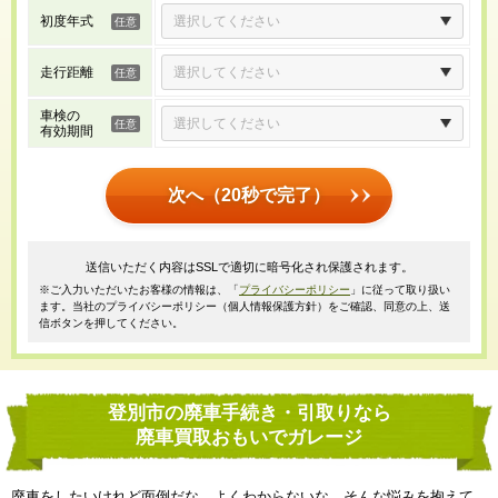
初度年式
走行距離
車検の
有効期間
次へ（20秒で完了）
送信いただく内容はSSLで適切に暗号化され保護されます。
※ご入力いただいたお客様の情報は、「
プライバシーポリシー
」に従って取り扱い
ます。当社のプライバシーポリシー（個人情報保護方針）をご確認、同意の上、送
信ボタンを押してください。
登別市の廃車手続き・引取りなら
廃車買取おもいでガレージ
廃車をしたいけれど面倒だな、よくわからないな、そんな悩みを抱えて