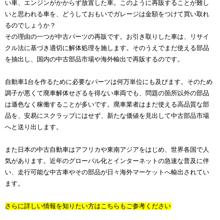
い車、エンジンがかからず放置した車。このように再販することが難し
いと思われる車を、どうしておもいでガレージは金額をつけて買い取れ
るのでしょうか？
その理由の一つが中古パーツの再販です。お引き取りした車は、リサイ
クル法に基づき適切に解体処理を施します。そのうえでまだ使える部品
を抽出し、国内の中古部品市場や海外輸出で再販するのです。
自動車1台を作るために必要なパーツは何万単位にも及びます。そのため
調子が悪くて廃車解体せざるを得ない車両でも、問題の箇所以外の部品
は遜色なく稼働することが多いです。廃車業者はまだ使える高品質な部
品を、安易にスクラップにはせず、新たな価値を見出して中古部品市場
へと送り出します。
また日本の中古自動車はアフリカや東南アジアをはじめ、世界各国で人
気があります。近年のグローバル化とインターネットの急速な普及に伴
い、走行可能な中古車やその部品が日々海外マーケットへ輸出されてい
ます。
さらに詳しい情報を知りたい方はこちらもご参考ください