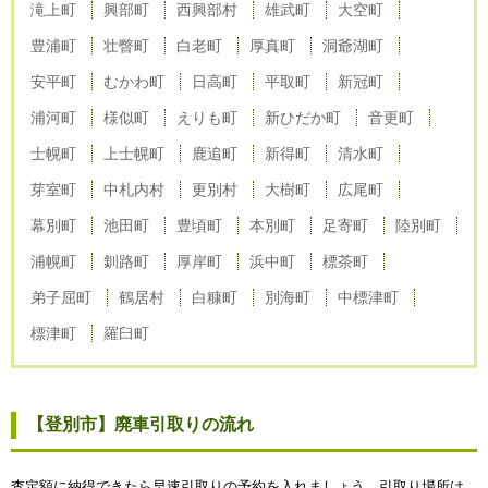
滝上町
興部町
西興部村
雄武町
大空町
豊浦町
壮瞥町
白老町
厚真町
洞爺湖町
安平町
むかわ町
日高町
平取町
新冠町
浦河町
様似町
えりも町
新ひだか町
音更町
士幌町
上士幌町
鹿追町
新得町
清水町
芽室町
中札内村
更別村
大樹町
広尾町
幕別町
池田町
豊頃町
本別町
足寄町
陸別町
浦幌町
釧路町
厚岸町
浜中町
標茶町
弟子屈町
鶴居村
白糠町
別海町
中標津町
標津町
羅臼町
【登別市】廃車引取りの流れ
査定額に納得できたら早速引取りの予約を入れましょう。引取り場所は