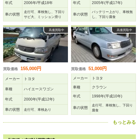
年式
2006年/平成18年
年式
2005年(平成17年)
走行可、車検無し、下回り
バッテリー上がり、車検無
車の状態
車の状態
サビ大、ミッション滑り
し、下回り腐食
高価買取中
高価買取中
155,000円
51,000円
買取価格
買取価格
メーカー
トヨタ
メーカー
トヨタ
車種
クラウン
車種
ハイエースワゴン
年式
1998年(平成10年)
年式
2000年(平成12年)
走行可、車検無し、下回り
車の状態
車の状態
走行可、車検あり
腐食
もっとみる