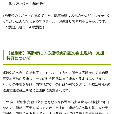
（北海道苫小牧市 50代男性）
●
廃車後のサポートが完璧でした。廃車買取後の手続きなどもしっかりや
って頂いたんだなと安心できました。評判通りで素晴らしかったです。
（北海道札幌市 40代男性）
【登別市】高齢者による運転免許証の自主返納－支援・
特典について
運転免許の自主返納制度をご存じでしょうか。近年は高齢者による自動
車交通事故が多発し、一つの社会問題にまで発展するようになりまし
た。その事実を受け、国や地方などの行政が対策を講じ、平成10年4月の
道路交通法改正を境に全国的に実施されます。
この”自主返納制度”は加齢にともなう身体運動能力や瞬時の判断力の低下
などで、運転に不安を感じる方が、自主的に運転免許の取り消しを公安
委員会に申請できる制度です。また各自治体では免許の自主返納をした