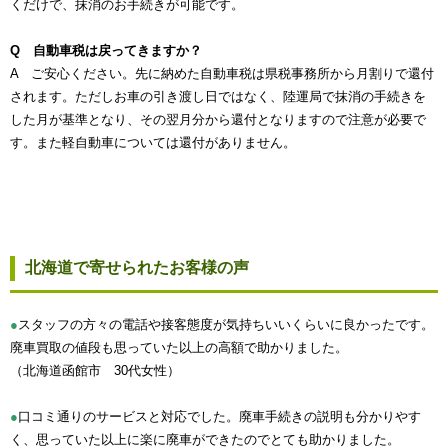
くだけで、抹消のお手続きが可能です。
Q 自動車税は戻ってきますか？
A ご安心ください。先に納めた自動車税は県税事務所から月割りで還付
されます。ただしお車の引き渡し日ではなく、陸運局で抹消の手続きを
した月が基準となり、その翌月分から還付となりますので注意が必要で
す。また軽自動車については還付がありません。
北海道で寄せられたお客様の声
●
スタッフの方々の電話や接客態度が気持ちいいくらいに良かったです。
廃車買取の値段も思っていた以上の高額で助かりました。
（北海道函館市 30代女性）
●
口コミ通りのサービスと対応でした。廃車手続きの説明も分かりやす
く、思っていた以上に楽に廃車ができたのでとても助かりました。