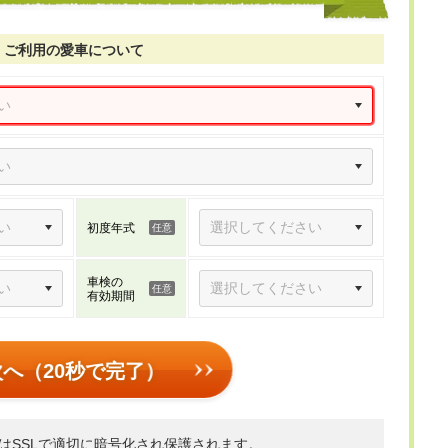
ご利用の愛車について
初度年式
車検の
有効期間
次へ（20秒で完了）
はSSLで適切に暗号化され保護されます。