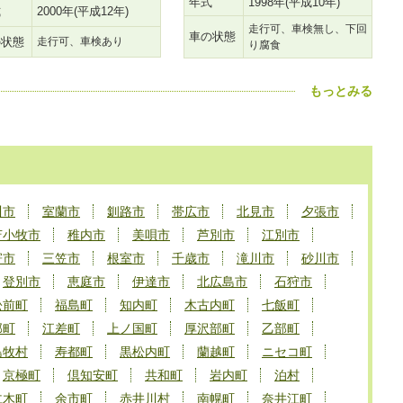
年式
1998年(平成10年)
式
2000年(平成12年)
走行可、車検無し、下回
車の状態
の状態
走行可、車検あり
り腐食
もっとみる
川市
室蘭市
釧路市
帯広市
北見市
夕張市
苫小牧市
稚内市
美唄市
芦別市
江別市
寄市
三笠市
根室市
千歳市
滝川市
砂川市
登別市
恵庭市
伊達市
北広島市
石狩市
松前町
福島町
知内町
木古内町
七飯町
部町
江差町
上ノ国町
厚沢部町
乙部町
島牧村
寿都町
黒松内町
蘭越町
ニセコ町
京極町
倶知安町
共和町
岩内町
泊村
仁木町
余市町
赤井川村
南幌町
奈井江町