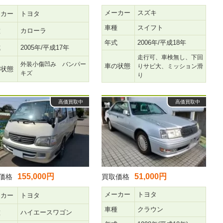
メーカー
スズキ
ーカー
トヨタ
車種
スイフト
種
カローラ
年式
2006年/平成18年
式
2005年/平成17年
走行可、車検無し、下回
外装小傷凹み バンパー
車の状態
りサビ大、ミッション滑
の状態
キズ
り
高価買取中
高価買取中
155,000円
51,000円
価格
買取価格
メーカー
トヨタ
ーカー
トヨタ
車種
クラウン
種
ハイエースワゴン