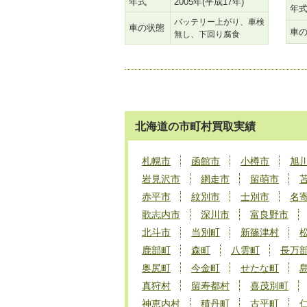
年式
2005年(平成17年)
年
バッテリー上がり、車検
車の状態
車
無し、下回り腐食
北海道の市町村買取実績
札幌市
函館市
小樽市
旭
岩見沢市
網走市
留萌市
赤平市
紋別市
士別市
名
歌志内市
深川市
富良野市
北斗市
当別町
新篠津村
鹿部町
森町
八雲町
長万
奥尻町
今金町
せたな町
真狩村
留寿都村
喜茂別町
神恵内村
積丹町
古平町