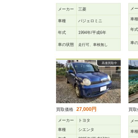
メ
メーカー
三菱
車
車種
パジェロミニ
年
年式
1994年/平成6年
車
車の状態
走行可、車検無し
高価買取中
27,000円
買取価格
買取
メーカー
トヨタ
メ
車種
シエンタ
車