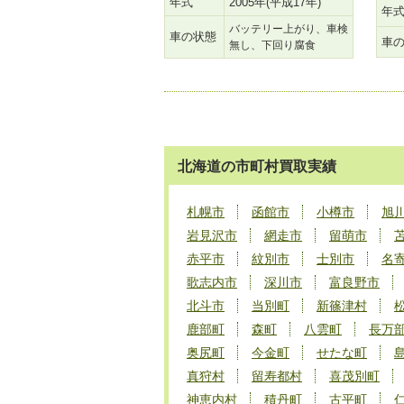
年式
2005年(平成17年)
年
バッテリー上がり、車検
車の状態
車
無し、下回り腐食
北海道の市町村買取実績
札幌市
函館市
小樽市
旭
岩見沢市
網走市
留萌市
赤平市
紋別市
士別市
名
歌志内市
深川市
富良野市
北斗市
当別町
新篠津村
鹿部町
森町
八雲町
長万
奥尻町
今金町
せたな町
真狩村
留寿都村
喜茂別町
神恵内村
積丹町
古平町