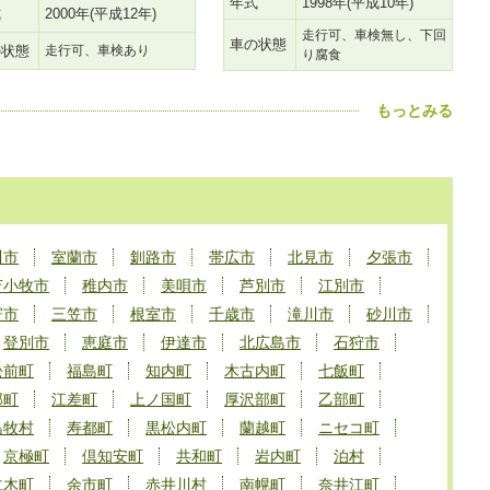
年式
1998年(平成10年)
式
2000年(平成12年)
走行可、車検無し、下回
車の状態
の状態
走行可、車検あり
り腐食
もっとみる
川市
室蘭市
釧路市
帯広市
北見市
夕張市
苫小牧市
稚内市
美唄市
芦別市
江別市
寄市
三笠市
根室市
千歳市
滝川市
砂川市
登別市
恵庭市
伊達市
北広島市
石狩市
松前町
福島町
知内町
木古内町
七飯町
部町
江差町
上ノ国町
厚沢部町
乙部町
島牧村
寿都町
黒松内町
蘭越町
ニセコ町
京極町
倶知安町
共和町
岩内町
泊村
仁木町
余市町
赤井川村
南幌町
奈井江町