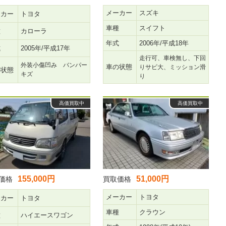
メーカー
スズキ
ーカー
トヨタ
車種
スイフト
種
カローラ
年式
2006年/平成18年
式
2005年/平成17年
走行可、車検無し、下回
外装小傷凹み バンパー
車の状態
りサビ大、ミッション滑
の状態
キズ
り
高価買取中
高価買取中
155,000円
51,000円
価格
買取価格
メーカー
トヨタ
ーカー
トヨタ
車種
クラウン
種
ハイエースワゴン