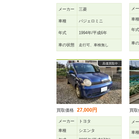
メ
メーカー
三菱
車
車種
パジェロミニ
年
年式
1994年/平成6年
車
車の状態
走行可、車検無し
高価買取中
27,000円
買取価格
買取
メーカー
トヨタ
メ
車種
シエンタ
車