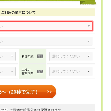
ご利用の愛車について
初度年式
車検の
有効期間
次へ（20秒で完了）
はSSLで適切に暗号化され保護されます。