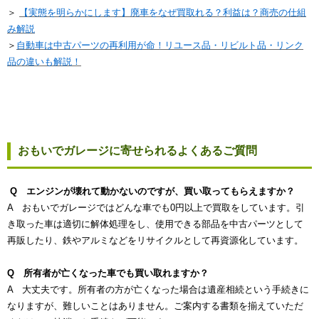
＞
【実態を明らかにします】廃車をなぜ買取れる？利益は？商売の仕組
み解説
＞
自動車は中古パーツの再利用が命！リユース品・リビルト品・リンク
品の違いも解説！
おもいでガレージに寄せられるよくあるご質問
Q エンジンが壊れて動かないのですが、買い取ってもらえますか？
A おもいでガレージではどんな車でも0円以上で買取をしています。引
き取った車は適切に解体処理をし、使用できる部品を中古パーツとして
再販したり、鉄やアルミなどをリサイクルとして再資源化しています。
Q 所有者が亡くなった車でも買い取れますか？
A 大丈夫です。所有者の方が亡くなった場合は遺産相続という手続きに
なりますが、難しいことはありません。ご案内する書類を揃えていただ