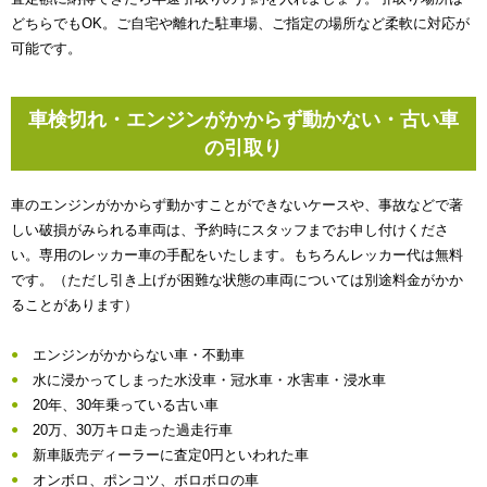
どちらでもOK。ご自宅や離れた駐車場、ご指定の場所など柔軟に対応が
可能です。
車検切れ・エンジンがかからず動かない・古い車
の引取り
車のエンジンがかからず動かすことができないケースや、事故などで著
しい破損がみられる車両は、予約時にスタッフまでお申し付けくださ
い。専用のレッカー車の手配をいたします。もちろんレッカー代は無料
です。（ただし引き上げが困難な状態の車両については別途料金がかか
ることがあります）
エンジンがかからない車・不動車
水に浸かってしまった水没車・冠水車・水害車・浸水車
20年、30年乗っている古い車
20万、30万キロ走った過走行車
新車販売ディーラーに査定0円といわれた車
オンボロ、ポンコツ、ボロボロの車