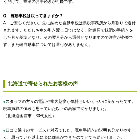
くだけで、抹消のお手続きが可能です。
Q 自動車税は戻ってきますか？
A ご安心ください。先に納めた自動車税は県税事務所から月割りで還付
されます。ただしお車の引き渡し日ではなく、陸運局で抹消の手続きを
した月が基準となり、その翌月分から還付となりますので注意が必要で
す。また軽自動車については還付がありません。
北海道で寄せられたお客様の声
●
スタッフの方々の電話や接客態度が気持ちいいくらいに良かったです。
廃車買取の値段も思っていた以上の高額で助かりました。
（北海道函館市 30代女性）
●
口コミ通りのサービスと対応でした。廃車手続きの説明も分かりやす
く、思っていた以上に楽に廃車ができたのでとても助かりました。