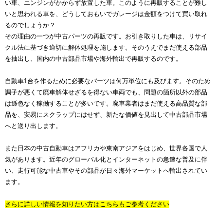
い車、エンジンがかからず放置した車。このように再販することが難し
いと思われる車を、どうしておもいでガレージは金額をつけて買い取れ
るのでしょうか？
その理由の一つが中古パーツの再販です。お引き取りした車は、リサイ
クル法に基づき適切に解体処理を施します。そのうえでまだ使える部品
を抽出し、国内の中古部品市場や海外輸出で再販するのです。
自動車1台を作るために必要なパーツは何万単位にも及びます。そのため
調子が悪くて廃車解体せざるを得ない車両でも、問題の箇所以外の部品
は遜色なく稼働することが多いです。廃車業者はまだ使える高品質な部
品を、安易にスクラップにはせず、新たな価値を見出して中古部品市場
へと送り出します。
また日本の中古自動車はアフリカや東南アジアをはじめ、世界各国で人
気があります。近年のグローバル化とインターネットの急速な普及に伴
い、走行可能な中古車やその部品が日々海外マーケットへ輸出されてい
ます。
さらに詳しい情報を知りたい方はこちらもご参考ください