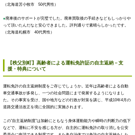
（北海道苫小牧市 50代男性）
●
廃車後のサポートが完璧でした。廃車買取後の手続きなどもしっかりや
って頂いたんだなと安心できました。評判通りで素晴らしかったです。
（北海道札幌市 40代男性）
【秩父別町】高齢者による運転免許証の自主返納－支
援・特典について
運転免許の自主返納制度をご存じでしょうか。近年は高齢者による自動
車交通事故が多発し、一つの社会問題にまで発展するようになりまし
た。その事実を受け、国や地方などの行政が対策を講じ、平成10年4月の
道路交通法改正を境に全国的に実施されます。
この”自主返納制度”は加齢にともなう身体運動能力や瞬時の判断力の低下
などで、運転に不安を感じる方が、自主的に運転免許の取り消しを公安
委員会に申請できる制度です。また各自治体では免許の自主返納をした