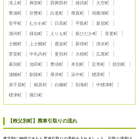
滝上町
興部町
西興部村
雄武町
大空町
豊浦町
壮瞥町
白老町
厚真町
洞爺湖町
安平町
むかわ町
日高町
平取町
新冠町
浦河町
様似町
えりも町
新ひだか町
音更町
士幌町
上士幌町
鹿追町
新得町
清水町
芽室町
中札内村
更別村
大樹町
広尾町
幕別町
池田町
豊頃町
本別町
足寄町
陸別町
浦幌町
釧路町
厚岸町
浜中町
標茶町
弟子屈町
鶴居村
白糠町
別海町
中標津町
標津町
羅臼町
【秩父別町】廃車引取りの流れ
査定額に納得できたら早速引取りの予約を入れましょう。引取り場所は