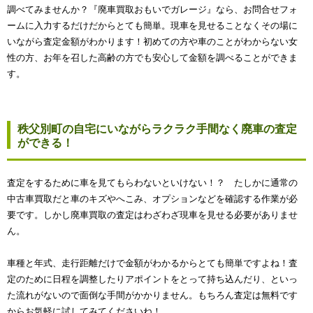
調べてみませんか？『廃車買取おもいでガレージ』なら、お問合せフォ
ームに入力するだけだからとても簡単。現車を見せることなくその場に
いながら査定金額がわかります！初めての方や車のことがわからない女
性の方、お年を召した高齢の方でも安心して金額を調べることができま
す。
秩父別町の自宅にいながらラクラク手間なく廃車の査定
ができる！
査定をするために車を見てもらわないといけない！？ たしかに通常の
中古車買取だと車のキズやへこみ、オプションなどを確認する作業が必
要です。しかし廃車買取の査定はわざわざ現車を見せる必要がありませ
ん。
車種と年式、走行距離だけで金額がわかるからとても簡単ですよね！査
定のために日程を調整したりアポイントをとって持ち込んだり、といっ
た流れがないので面倒な手間がかかりません。もちろん査定は無料です
からお気軽に試してみてくださいね！