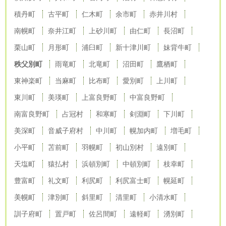
積丹町
古平町
仁木町
余市町
赤井川村
南幌町
奈井江町
上砂川町
由仁町
長沼町
栗山町
月形町
浦臼町
新十津川町
妹背牛町
秩父別町
雨竜町
北竜町
沼田町
鷹栖町
東神楽町
当麻町
比布町
愛別町
上川町
東川町
美瑛町
上富良野町
中富良野町
南富良野町
占冠村
和寒町
剣淵町
下川町
美深町
音威子府村
中川町
幌加内町
増毛町
小平町
苫前町
羽幌町
初山別村
遠別町
天塩町
猿払村
浜頓別町
中頓別町
枝幸町
豊富町
礼文町
利尻町
利尻富士町
幌延町
美幌町
津別町
斜里町
清里町
小清水町
訓子府町
置戸町
佐呂間町
遠軽町
湧別町