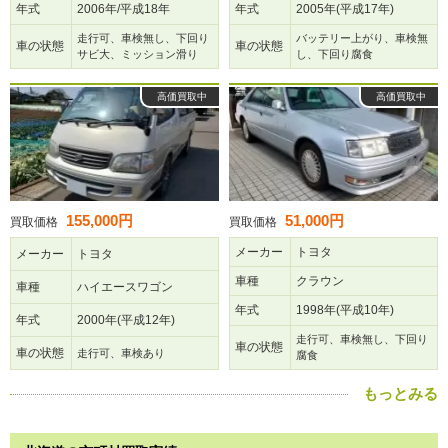
年式
2006年/平成18年
年式
2005年(平成17年)
走行可、車検無し、下回り
バッテリー上がり、車検無
車の状態
車の状態
サビ大、ミッション滑り
し、下回り腐食
高価買取中
高価買取中
155,000円
51,000円
買取価格
買取価格
メーカー
トヨタ
メーカー
トヨタ
車種
クラウン
車種
ハイエースワゴン
年式
1998年(平成10年)
年式
2000年(平成12年)
走行可、車検無し、下回り
車の状態
車の状態
走行可、車検あり
腐食
もっとみる