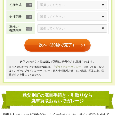
初度年式
走行距離
車検の
有効期間
次へ（20秒で完了）
送信いただく内容はSSLで適切に暗号化され保護されます。
※ご入力いただいたお客様の情報は、「
プライバシーポリシー
」に従って取り扱い
ます。当社のプライバシーポリシー（個人情報保護方針）をご確認、同意の上、送
信ボタンを押してください。
秩父別町の廃車手続き・引取りなら
廃車買取おもいでガレージ
廃車をしたいけれど面倒だな、よくわからないな、そんな悩みを抱えて