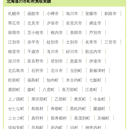
北海道の市町村買取実績
札幌市
函館市
小樽市
旭川市
室蘭市
釧路市
帯広市
北見市
夕張市
岩見沢市
網走市
留萌市
苫小牧市
稚内市
美唄市
芦別市
江別市
赤平市
紋別市
士別市
名寄市
三笠市
根室市
千歳市
滝川市
砂川市
歌志内市
深川市
富良野市
登別市
恵庭市
伊達市
北広島市
石狩市
北斗市
当別町
新篠津村
松前町
福島町
知内町
木古内町
七飯町
鹿部町
森町
八雲町
長万部町
江差町
上ノ国町
厚沢部町
乙部町
奥尻町
今金町
せたな町
島牧村
寿都町
黒松内町
蘭越町
ニセコ町
真狩村
留寿都村
喜茂別町
京極町
倶知安町
共和町
岩内町
泊村
神恵内村