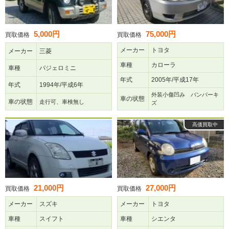
5,000円
75,000円
買取価格
買取価格
メーカー
トヨタ
メーカー
三菱
車種
カローラ
車種
パジェロミニ
年式
2005年/平成17年
年式
1994年/平成6年
外装小傷凹み バンパーキ
車の状態
車の状態
走行可、車検無し
ズ
高価買取中
21,000円
27,000円
買取価格
買取価格
メーカー
スズキ
メーカー
トヨタ
車種
スイフト
車種
シエンタ