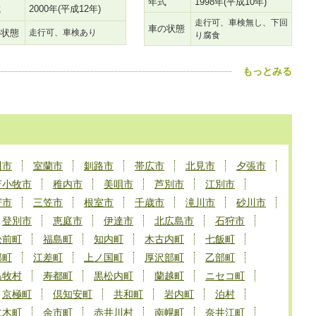
年式
1998年(平成10年)
式
2000年(平成12年)
走行可、車検無し、下回
車の状態
の状態
走行可、車検あり
り腐食
もっとみる
川市
室蘭市
釧路市
帯広市
北見市
夕張市
苫小牧市
稚内市
美唄市
芦別市
江別市
寄市
三笠市
根室市
千歳市
滝川市
砂川市
登別市
恵庭市
伊達市
北広島市
石狩市
松前町
福島町
知内町
木古内町
七飯町
部町
江差町
上ノ国町
厚沢部町
乙部町
島牧村
寿都町
黒松内町
蘭越町
ニセコ町
京極町
倶知安町
共和町
岩内町
泊村
仁木町
余市町
赤井川村
南幌町
奈井江町