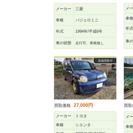
メ
メーカー
三菱
車
車種
パジェロミニ
年
年式
1994年/平成6年
車
車の状態
走行可、車検無し
高価買取中
27,000円
買取価格
買取
メーカー
トヨタ
メ
車種
シエンタ
車