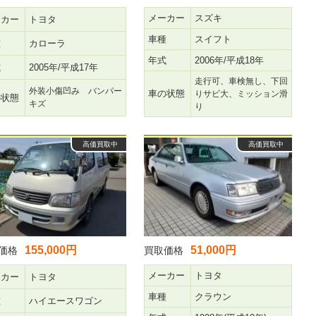
メーカー
スズキ
ーカー
トヨタ
車種
スイフト
種
カローラ
年式
2006年/平成18年
式
2005年/平成17年
走行可、車検無し、下回
外装小傷凹み バンパー
車の状態
りサビ大、ミッション滑
の状態
キズ
り
高価買取中
高価買取中
155,000円
51,000円
価格
買取価格
メーカー
トヨタ
ーカー
トヨタ
車種
クラウン
種
ハイエースワゴン