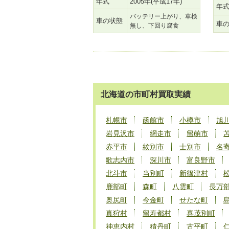
年式
2005年(平成17年)
年
バッテリー上がり、車検
車の状態
車
無し、下回り腐食
北海道の市町村買取実績
札幌市
函館市
小樽市
旭
岩見沢市
網走市
留萌市
赤平市
紋別市
士別市
名
歌志内市
深川市
富良野市
北斗市
当別町
新篠津村
鹿部町
森町
八雲町
長万
奥尻町
今金町
せたな町
真狩村
留寿都村
喜茂別町
神恵内村
積丹町
古平町