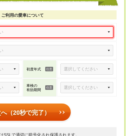
ご利用の愛車について
初度年式
車検の
有効期間
次へ（20秒で完了）
はSSLで適切に暗号化され保護されます。