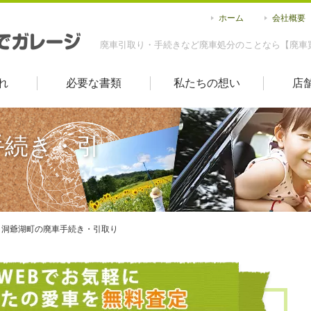
ホーム
会社概要
廃車引取り・手続きなど廃車処分のことなら【廃車
れ
必要な書類
私たちの想い
店
手続き・引
洞爺湖町の廃車手続き・引取り