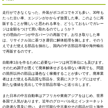
走行ができなくなった、外装がボコボコでキズも多い、30年も
たった古い車、エンジンがかからず放置した車。このように再
販することが難しいと思われる車を、どうしておもいでガレー
ジは金額をつけて買い取れるのでしょうか？
その理由の一つが中古パーツの再販です。お引き取りした車
は、リサイクル法に基づき適切に解体処理を施します。そのう
えでまだ使える部品を抽出し、国内の中古部品市場や海外輸出
で再販するのです。
自動車1台を作るために必要なパーツは何万単位にも及びます。
そのため調子が悪くて廃車解体せざるを得ない車両でも、問題
の箇所以外の部品は遜色なく稼働することが多いです。廃車業
者はまだ使える高品質な部品を、安易にスクラップにはせず、
新たな価値を見出して中古部品市場へと送り出します。
また日本の中古自動車はアフリカや東南アジアをはじめ、世界
各国で人気があります。近年のグローバル化とインターネット
の急速な普及に伴い、走行可能な中古車やその部品が日々海外