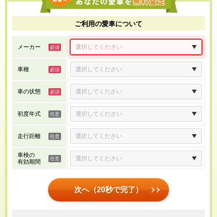
ご利用の愛車について
メーカー
車種
車の状態
初度年式
走行距離
車検の
有効期間
次へ（20秒で完了）