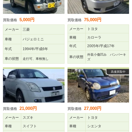
5,000円
75,000円
買取価格
買取価格
メーカー
トヨタ
メーカー
三菱
車種
カローラ
車種
パジェロミニ
年式
2005年/平成17年
年式
1994年/平成6年
外装小傷凹み バンパーキ
車の状態
車の状態
走行可、車検無し
ズ
高価買取中
21,000円
27,000円
買取価格
買取価格
メーカー
スズキ
メーカー
トヨタ
車種
スイフト
車種
シエンタ