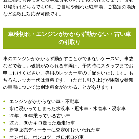
り場所はどちらでもOK。ご自宅や離れた駐車場、ご指定の場所
など柔軟に対応が可能です。
車検切れ・エンジンがかからず動かない・古い車
の引取り
車のエンジンがかからず動かすことができないケースや、事故
などで著しい破損がみられる車両は、予約時にスタッフまでお
申し付けください。専用のレッカー車の手配をいたします。も
ちろんレッカー代は無料です。（ただし引き上げが困難な状態
の車両については別途料金がかかることがあります）
エンジンがかからない車・不動車
水に浸かってしまった水没車・冠水車・水害車・浸水車
20年、30年乗っている古い車
20万、30万キロ走った過走行車
新車販売ディーラーに査定0円といわれた車
オンボロ、ポンコツ、ボロボロの車