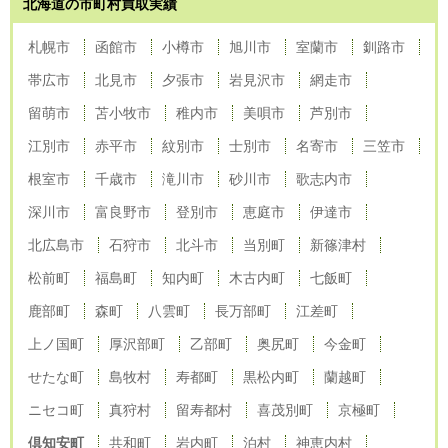
北海道の市町村買取実績
札幌市
函館市
小樽市
旭川市
室蘭市
釧路市
帯広市
北見市
夕張市
岩見沢市
網走市
留萌市
苫小牧市
稚内市
美唄市
芦別市
江別市
赤平市
紋別市
士別市
名寄市
三笠市
根室市
千歳市
滝川市
砂川市
歌志内市
深川市
富良野市
登別市
恵庭市
伊達市
北広島市
石狩市
北斗市
当別町
新篠津村
松前町
福島町
知内町
木古内町
七飯町
鹿部町
森町
八雲町
長万部町
江差町
上ノ国町
厚沢部町
乙部町
奥尻町
今金町
せたな町
島牧村
寿都町
黒松内町
蘭越町
ニセコ町
真狩村
留寿都村
喜茂別町
京極町
倶知安町
共和町
岩内町
泊村
神恵内村