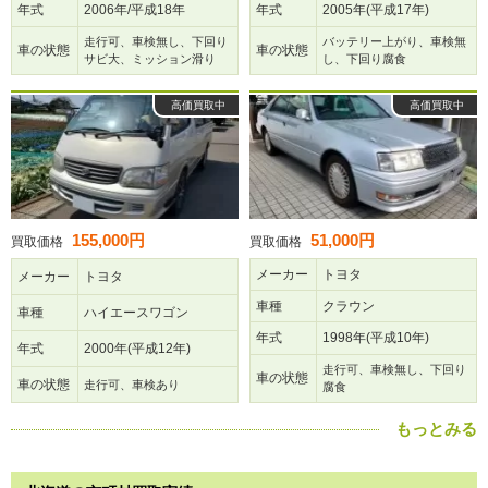
年式
2006年/平成18年
年式
2005年(平成17年)
走行可、車検無し、下回り
バッテリー上がり、車検無
車の状態
車の状態
サビ大、ミッション滑り
し、下回り腐食
高価買取中
高価買取中
155,000円
51,000円
買取価格
買取価格
メーカー
トヨタ
メーカー
トヨタ
車種
クラウン
車種
ハイエースワゴン
年式
1998年(平成10年)
年式
2000年(平成12年)
走行可、車検無し、下回り
車の状態
車の状態
走行可、車検あり
腐食
もっとみる