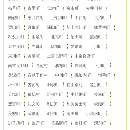
積丹町
古平町
仁木町
余市町
赤井川村
南幌町
奈井江町
上砂川町
由仁町
長沼町
栗山町
月形町
浦臼町
新十津川町
妹背牛町
秩父別町
雨竜町
北竜町
沼田町
鷹栖町
東神楽町
当麻町
比布町
愛別町
上川町
東川町
美瑛町
上富良野町
中富良野町
南富良野町
占冠村
和寒町
剣淵町
下川町
美深町
音威子府村
中川町
幌加内町
増毛町
小平町
苫前町
羽幌町
初山別村
遠別町
天塩町
猿払村
浜頓別町
中頓別町
枝幸町
豊富町
礼文町
利尻町
利尻富士町
幌延町
美幌町
津別町
斜里町
清里町
小清水町
訓子府町
置戸町
佐呂間町
遠軽町
湧別町