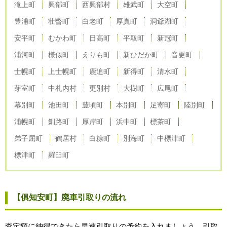
滝上町
興部町
西興部村
雄武町
大空町
豊浦町
壮瞥町
白老町
厚真町
洞爺湖町
安平町
むかわ町
日高町
平取町
新冠町
浦河町
様似町
えりも町
新ひだか町
音更町
士幌町
上士幌町
鹿追町
新得町
清水町
芽室町
中札内村
更別村
大樹町
広尾町
幕別町
池田町
豊頃町
本別町
足寄町
陸別町
浦幌町
釧路町
厚岸町
浜中町
標茶町
弟子屈町
鶴居村
白糠町
別海町
中標津町
標津町
羅臼町
【俱知安町】廃車引取りの流れ
査定額に納得できたら早速引取りの予約を入れましょう。引取