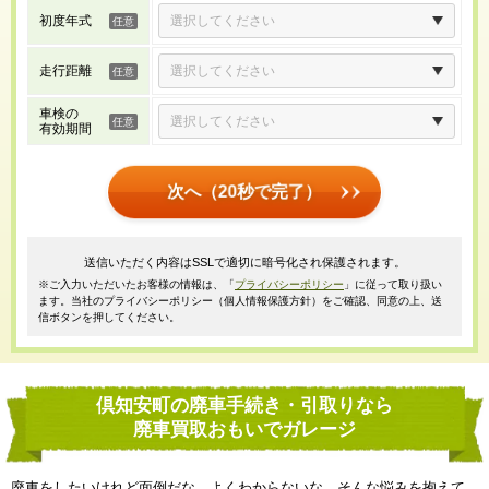
初度年式
走行距離
車検の
有効期間
次へ（20秒で完了）
送信いただく内容はSSLで適切に暗号化され保護されます。
※ご入力いただいたお客様の情報は、「
プライバシーポリシー
」に従って取り扱い
ます。当社のプライバシーポリシー（個人情報保護方針）をご確認、同意の上、送
信ボタンを押してください。
倶知安町の廃車手続き・引取りなら
廃車買取おもいでガレージ
廃車をしたいけれど面倒だな、よくわからないな、そんな悩みを抱えて