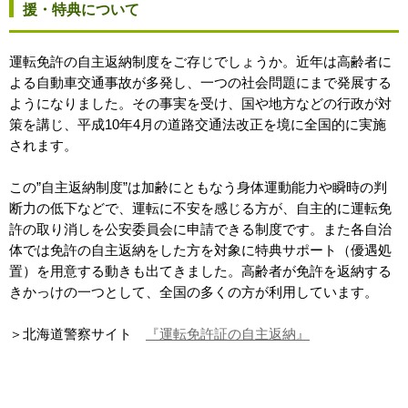
援・特典について
運転免許の自主返納制度をご存じでしょうか。近年は高齢者に
よる自動車交通事故が多発し、一つの社会問題にまで発展する
ようになりました。その事実を受け、国や地方などの行政が対
策を講じ、平成10年4月の道路交通法改正を境に全国的に実施
されます。
この”自主返納制度”は加齢にともなう身体運動能力や瞬時の判
断力の低下などで、運転に不安を感じる方が、自主的に運転免
許の取り消しを公安委員会に申請できる制度です。また各自治
体では免許の自主返納をした方を対象に特典サポート（優遇処
置）を用意する動きも出てきました。高齢者が免許を返納する
きかっけの一つとして、全国の多くの方が利用しています。
＞北海道警察サイト
『運転免許証の自主返納』