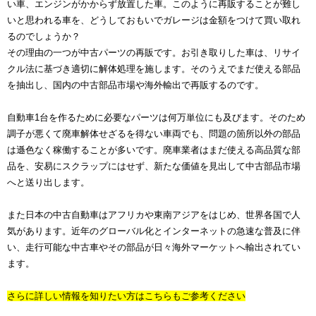
い車、エンジンがかからず放置した車。このように再販することが難し
いと思われる車を、どうしておもいでガレージは金額をつけて買い取れ
るのでしょうか？
その理由の一つが中古パーツの再販です。お引き取りした車は、リサイ
クル法に基づき適切に解体処理を施します。そのうえでまだ使える部品
を抽出し、国内の中古部品市場や海外輸出で再販するのです。
自動車1台を作るために必要なパーツは何万単位にも及びます。そのため
調子が悪くて廃車解体せざるを得ない車両でも、問題の箇所以外の部品
は遜色なく稼働することが多いです。廃車業者はまだ使える高品質な部
品を、安易にスクラップにはせず、新たな価値を見出して中古部品市場
へと送り出します。
また日本の中古自動車はアフリカや東南アジアをはじめ、世界各国で人
気があります。近年のグローバル化とインターネットの急速な普及に伴
い、走行可能な中古車やその部品が日々海外マーケットへ輸出されてい
ます。
さらに詳しい情報を知りたい方はこちらもご参考ください