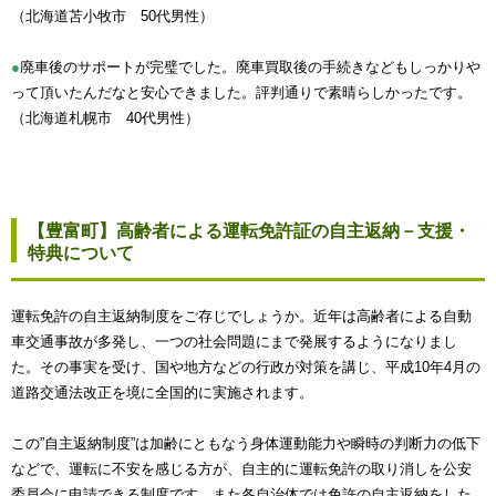
（北海道苫小牧市 50代男性）
●
廃車後のサポートが完璧でした。廃車買取後の手続きなどもしっかりや
って頂いたんだなと安心できました。評判通りで素晴らしかったです。
（北海道札幌市 40代男性）
【豊富町】高齢者による運転免許証の自主返納－支援・
特典について
運転免許の自主返納制度をご存じでしょうか。近年は高齢者による自動
車交通事故が多発し、一つの社会問題にまで発展するようになりまし
た。その事実を受け、国や地方などの行政が対策を講じ、平成10年4月の
道路交通法改正を境に全国的に実施されます。
この”自主返納制度”は加齢にともなう身体運動能力や瞬時の判断力の低下
などで、運転に不安を感じる方が、自主的に運転免許の取り消しを公安
委員会に申請できる制度です。また各自治体では免許の自主返納をした