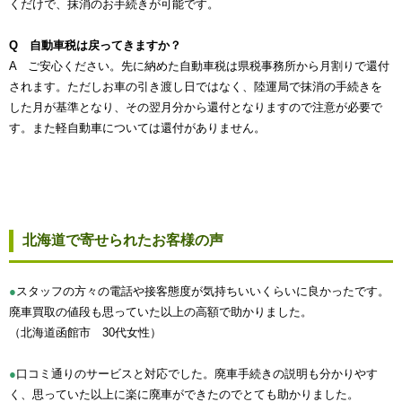
くだけで、抹消のお手続きが可能です。
Q 自動車税は戻ってきますか？
A ご安心ください。先に納めた自動車税は県税事務所から月割りで還付
されます。ただしお車の引き渡し日ではなく、陸運局で抹消の手続きを
した月が基準となり、その翌月分から還付となりますので注意が必要で
す。また軽自動車については還付がありません。
北海道で寄せられたお客様の声
●
スタッフの方々の電話や接客態度が気持ちいいくらいに良かったです。
廃車買取の値段も思っていた以上の高額で助かりました。
（北海道函館市 30代女性）
●
口コミ通りのサービスと対応でした。廃車手続きの説明も分かりやす
く、思っていた以上に楽に廃車ができたのでとても助かりました。