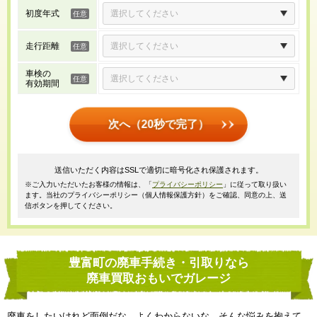
初度年式
走行距離
車検の
有効期間
次へ（20秒で完了）
送信いただく内容はSSLで適切に暗号化され保護されます。
※ご入力いただいたお客様の情報は、「
プライバシーポリシー
」に従って取り扱い
ます。当社のプライバシーポリシー（個人情報保護方針）をご確認、同意の上、送
信ボタンを押してください。
豊富町の廃車手続き・引取りなら
廃車買取おもいでガレージ
廃車をしたいけれど面倒だな、よくわからないな、そんな悩みを抱えて