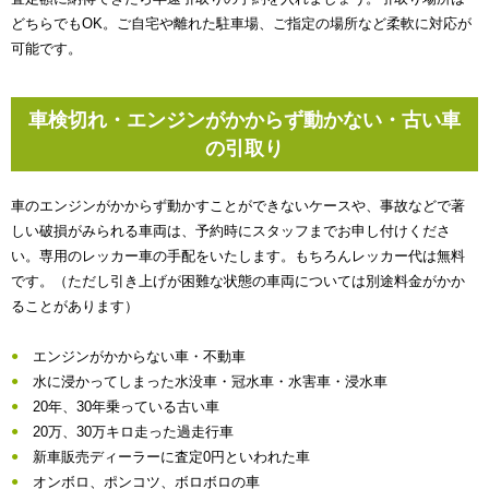
どちらでもOK。ご自宅や離れた駐車場、ご指定の場所など柔軟に対応が
可能です。
車検切れ・エンジンがかからず動かない・古い車
の引取り
車のエンジンがかからず動かすことができないケースや、事故などで著
しい破損がみられる車両は、予約時にスタッフまでお申し付けくださ
い。専用のレッカー車の手配をいたします。もちろんレッカー代は無料
です。（ただし引き上げが困難な状態の車両については別途料金がかか
ることがあります）
エンジンがかからない車・不動車
水に浸かってしまった水没車・冠水車・水害車・浸水車
20年、30年乗っている古い車
20万、30万キロ走った過走行車
新車販売ディーラーに査定0円といわれた車
オンボロ、ポンコツ、ボロボロの車