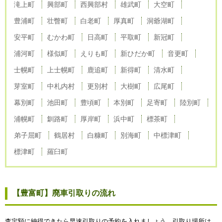
滝上町
興部町
西興部村
雄武町
大空町
豊浦町
壮瞥町
白老町
厚真町
洞爺湖町
安平町
むかわ町
日高町
平取町
新冠町
浦河町
様似町
えりも町
新ひだか町
音更町
士幌町
上士幌町
鹿追町
新得町
清水町
芽室町
中札内村
更別村
大樹町
広尾町
幕別町
池田町
豊頃町
本別町
足寄町
陸別町
浦幌町
釧路町
厚岸町
浜中町
標茶町
弟子屈町
鶴居村
白糠町
別海町
中標津町
標津町
羅臼町
【豊富町】廃車引取りの流れ
査定額に納得できたら早速引取りの予約を入れましょう。引取り場所は