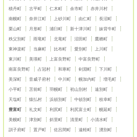
積丹町
古平町
仁木町
余市町
赤井川村
南幌町
奈井江町
上砂川町
由仁町
長沼町
栗山町
月形町
浦臼町
新十津川町
妹背牛町
秩父別町
雨竜町
北竜町
沼田町
鷹栖町
東神楽町
当麻町
比布町
愛別町
上川町
東川町
美瑛町
上富良野町
中富良野町
南富良野町
占冠村
和寒町
剣淵町
下川町
美深町
音威子府村
中川町
幌加内町
増毛町
小平町
苫前町
羽幌町
初山別村
遠別町
天塩町
猿払村
浜頓別町
中頓別町
枝幸町
豊富町
礼文町
利尻町
利尻富士町
幌延町
美幌町
津別町
斜里町
清里町
小清水町
訓子府町
置戸町
佐呂間町
遠軽町
湧別町