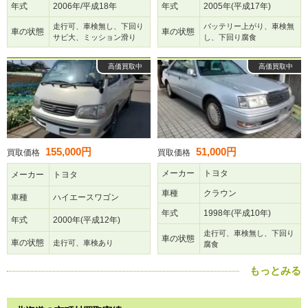
年式
2006年/平成18年
年式
2005年(平成17年)
走行可、車検無し、下回り
バッテリー上がり、車検無
車の状態
車の状態
サビ大、ミッション滑り
し、下回り腐食
高価買取中
高価買取中
155,000円
51,000円
買取価格
買取価格
メーカー
トヨタ
メーカー
トヨタ
車種
クラウン
車種
ハイエースワゴン
年式
1998年(平成10年)
年式
2000年(平成12年)
走行可、車検無し、下回り
車の状態
車の状態
走行可、車検あり
腐食
もっとみる