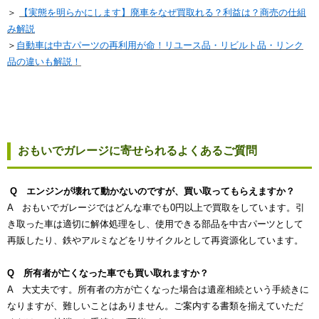
＞
【実態を明らかにします】廃車をなぜ買取れる？利益は？商売の仕組
み解説
＞
自動車は中古パーツの再利用が命！リユース品・リビルト品・リンク
品の違いも解説！
おもいでガレージに寄せられるよくあるご質問
Q エンジンが壊れて動かないのですが、買い取ってもらえますか？
A おもいでガレージではどんな車でも0円以上で買取をしています。引
き取った車は適切に解体処理をし、使用できる部品を中古パーツとして
再販したり、鉄やアルミなどをリサイクルとして再資源化しています。
Q 所有者が亡くなった車でも買い取れますか？
A 大丈夫です。所有者の方が亡くなった場合は遺産相続という手続きに
なりますが、難しいことはありません。ご案内する書類を揃えていただ