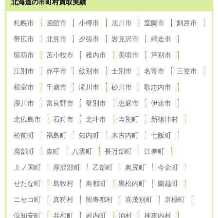
北海道の市町村買取実績
札幌市
函館市
小樽市
旭川市
室蘭市
釧路市
帯広市
北見市
夕張市
岩見沢市
網走市
留萌市
苫小牧市
稚内市
美唄市
芦別市
江別市
赤平市
紋別市
士別市
名寄市
三笠市
根室市
千歳市
滝川市
砂川市
歌志内市
深川市
富良野市
登別市
恵庭市
伊達市
北広島市
石狩市
北斗市
当別町
新篠津村
松前町
福島町
知内町
木古内町
七飯町
鹿部町
森町
八雲町
長万部町
江差町
上ノ国町
厚沢部町
乙部町
奥尻町
今金町
せたな町
島牧村
寿都町
黒松内町
蘭越町
ニセコ町
真狩村
留寿都村
喜茂別町
京極町
倶知安町
共和町
岩内町
泊村
神恵内村