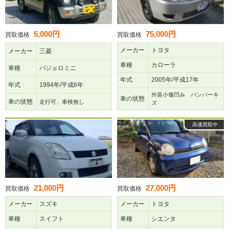
5,000円
75,000円
買取価格
買取価格
メーカー
トヨタ
メーカー
三菱
車種
カローラ
車種
パジェロミニ
年式
2005年/平成17年
年式
1994年/平成6年
外装小傷凹み バンパーキ
車の状態
車の状態
走行可、車検無し
ズ
高価買取中
21,000円
27,000円
買取価格
買取価格
メーカー
スズキ
メーカー
トヨタ
車種
スイフト
車種
シエンタ