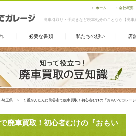
ホーム
会社概要
廃車引取り・手続きなど廃車処分のことなら【廃車
れ
必要な書類
私たちの想い
店
-埼玉県
１番かんたんに熊谷市で廃車買取！初心者むけの『おもいでガレージ
で廃車買取！初心者むけの『おもい