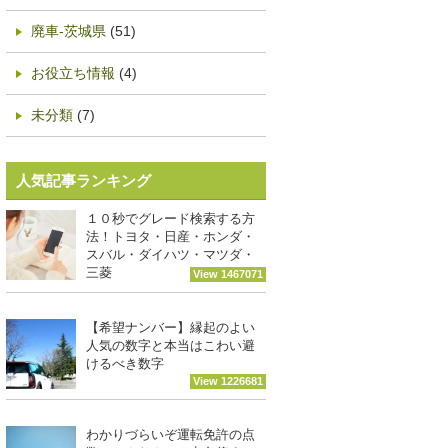
廃車-茨城県
(51)
お役立ち情報
(4)
未分類
(7)
人気記事ランキング
１０秒でグレード検索する方
法！トヨタ・日産・ホンダ・
スバル・ダイハツ・マツダ・
三菱
View 1467071
【希望ナンバー】縁起のよい
人気の数字と本当はこわい避
けるべき数字
View 1226681
わかりづらいぞ運転免許の点