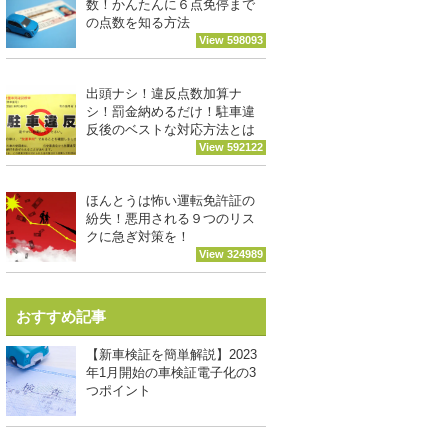
数！かんたんに６点免停まで
の点数を知る方法
View 598093
出頭ナシ！違反点数加算ナ
シ！罰金納めるだけ！駐車違
反後のベストな対応方法とは
View 592122
ほんとうは怖い運転免許証の
紛失！悪用される９つのリス
クに急ぎ対策を！
View 324989
おすすめ記事
【新車検証を簡単解説】2023
年1月開始の車検証電子化の3
つポイント