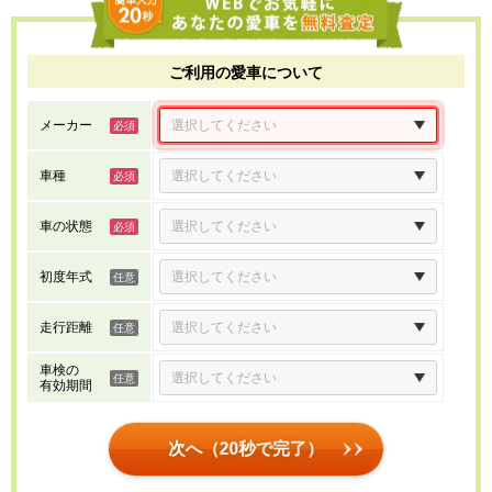
ご利用の愛車について
メーカー
車種
車の状態
初度年式
走行距離
車検の
有効期間
次へ（20秒で完了）