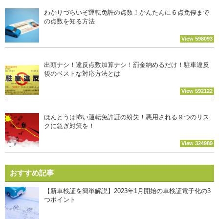
わかりづらいぞ運転免許の点数！かんたんに６点免停まで
の点数を知る方法
View 598093
出頭ナシ！違反点数加算ナシ！罰金納めるだけ！駐車違反
後のベストな対応方法とは
View 592122
ほんとうは怖い運転免許証の紛失！悪用される９つのリス
クに急ぎ対策を！
View 324989
おすすめ記事
【新車検証を簡単解説】2023年1月開始の車検証電子化の3
つポイント