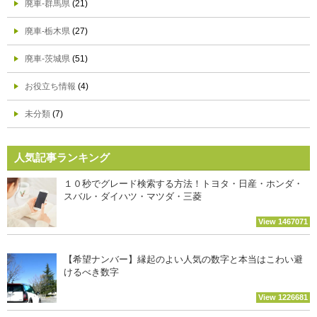
廃車-群馬県
(21)
廃車-栃木県
(27)
廃車-茨城県
(51)
お役立ち情報
(4)
未分類
(7)
人気記事ランキング
１０秒でグレード検索する方法！トヨタ・日産・ホンダ・
スバル・ダイハツ・マツダ・三菱
View 1467071
【希望ナンバー】縁起のよい人気の数字と本当はこわい避
けるべき数字
View 1226681