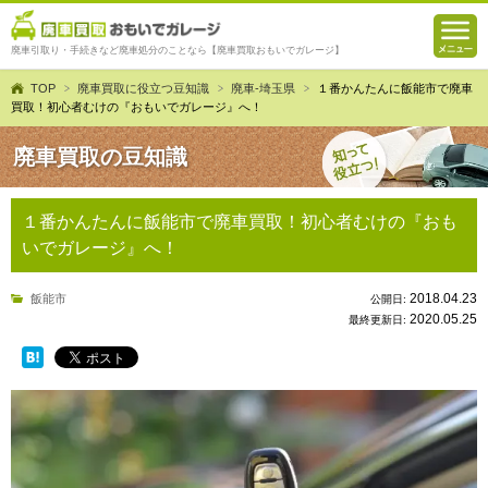
廃車引取り・手続きなど廃車処分のことなら【廃車買取おもいでガレージ】
TOP
廃車買取に役立つ豆知識
廃車-埼玉県
１番かんたんに飯能市で廃車
買取！初心者むけの『おもいでガレージ』へ！
廃車買取の豆知識
１番かんたんに飯能市で廃車買取！初心者むけの『おも
いでガレージ』へ！
2018.04.23
飯能市
公開日:
2020.05.25
最終更新日: