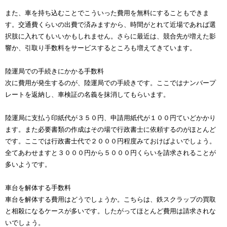
また、車を持ち込むことでこういった費用を無料にすることもできま
す。交通費くらいの出費で済みますから、時間がとれて近場であれば選
択肢に入れてもいいかもしれません。さらに最近は、競合先が増えた影
響か、引取り手数料をサービスするところも増えてきています。
陸運局での手続きにかかる手数料
次に費用が発生するのが、陸運局での手続きです。ここではナンバープ
レートを返納し、車検証の名義を抹消してもらいます。
陸運局に支払う印紙代が３５０円、申請用紙代が１００円ていどかかり
ます。また必要書類の作成はその場で行政書士に依頼するのがほとんど
です。ここでは行政書士代で２０００円程度みておけばよいでしょう。
全てあわせますと３０００円から５０００円くらいを請求されることが
多いようです。
車台を解体する手数料
車台を解体する費用はどうでしょうか。こちらは、鉄スクラップの買取
と相殺になるケースが多いです。したがってほとんど費用は請求されな
いでしょう。