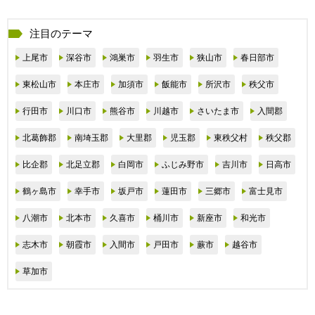
注目のテーマ
上尾市
深谷市
鴻巣市
羽生市
狭山市
春日部市
東松山市
本庄市
加須市
飯能市
所沢市
秩父市
行田市
川口市
熊谷市
川越市
さいたま市
入間郡
北葛飾郡
南埼玉郡
大里郡
児玉郡
東秩父村
秩父郡
比企郡
北足立郡
白岡市
ふじみ野市
吉川市
日高市
鶴ヶ島市
幸手市
坂戸市
蓮田市
三郷市
富士見市
八潮市
北本市
久喜市
桶川市
新座市
和光市
志木市
朝霞市
入間市
戸田市
蕨市
越谷市
草加市