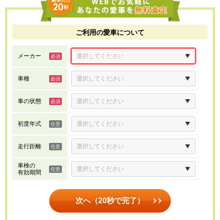
ご利用の愛車について
メーカー
車種
車の状態
初度年式
走行距離
車検の
有効期間
次へ（20秒で完了）