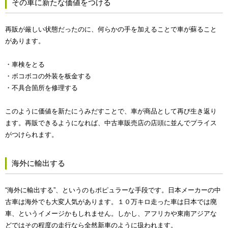
その車に新たな価値をつける
再販が厳しい状態だったのに、何らかの手を加えることで車が蘇ること
があります。
・車検をとる
・ボコボコの外装を板金する
・不具合箇所を修理する
このように価値を新たにうみだすことで、車が商品として再び生き返り
ます。再販できるようになれば、中古車販売店の店頭に並んでプライス
がつけられます。
海外に輸出する
“海外に輸出する”、というのもポピュラーな手段です。日本メーカーの中
古車は海外でも大変人気があります。１０万キロ走った車は日本では廃
車、というイメージかもしれません。しかし、アフリカや東南アジアな
どではその程度の走行なら全然新車のように扱われます。