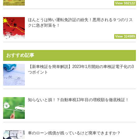
View 592122
ほんとうは怖い運転免許証の紛失！悪用される９つのリス
クに急ぎ対策を！
View 324989
おすすめ記事
【新車検証を簡単解説】2023年1月開始の車検証電子化の3
つポイント
知らないと損！？自動車税13年目の増税額を徹底検証！
車のローン残債が残っているけど廃車できますか？