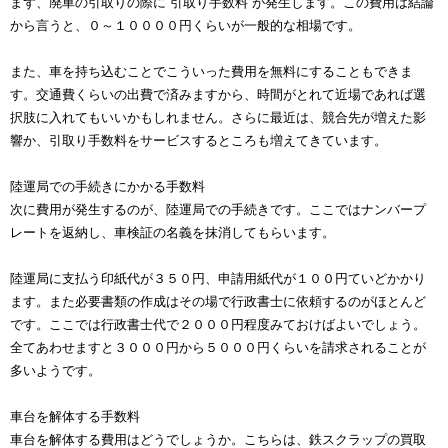
まず、廃車の引取りの際に“引取り手数料”が発生します。この費用は結論
から言うと、０～１００００円くらいが一般的な相場です。
また、車を持ち込むことでこういった費用を無料にすることもできま
す。交通費くらいの出費で済みますから、時間がとれて近場であれば選
択肢に入れてもいいかもしれません。さらに最近は、競合先が増えた影
響か、引取り手数料をサービスするところも増えてきています。
陸運局での手続きにかかる手数料
次に費用が発生するのが、陸運局での手続きです。ここではナンバープ
レートを返納し、車検証の名義を抹消してもらいます。
陸運局に支払う印紙代が３５０円、申請用紙代が１００円ていどかかり
ます。また必要書類の作成はその場で行政書士に依頼するのがほとんど
です。ここでは行政書士代で２０００円程度みておけばよいでしょう。
全てあわせますと３０００円から５０００円くらいを請求されることが
多いようです。
車台を解体する手数料
車台を解体する費用はどうでしょうか。こちらは、鉄スクラップの買取