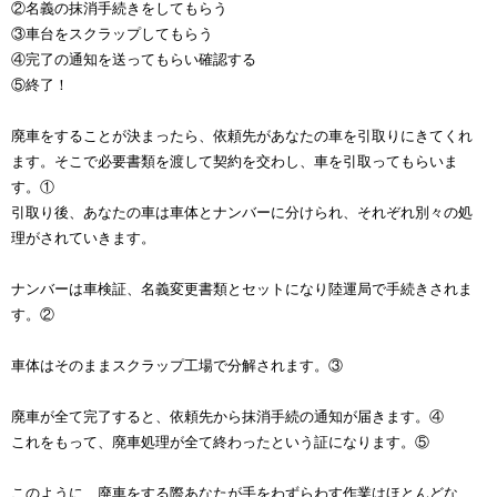
②名義の抹消手続きをしてもらう
③車台をスクラップしてもらう
④完了の通知を送ってもらい確認する
⑤終了！
廃車をすることが決まったら、依頼先があなたの車を引取りにきてくれ
ます。そこで必要書類を渡して契約を交わし、車を引取ってもらいま
す。①
引取り後、あなたの車は車体とナンバーに分けられ、それぞれ別々の処
理がされていきます。
ナンバーは車検証、名義変更書類とセットになり陸運局で手続きされま
す。②
車体はそのままスクラップ工場で分解されます。③
廃車が全て完了すると、依頼先から抹消手続の通知が届きます。④
これをもって、廃車処理が全て終わったという証になります。⑤
このように、廃車をする際あなたが手をわずらわす作業はほとんどな