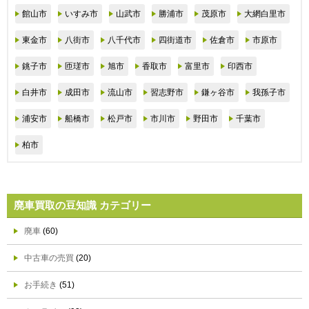
館山市
いすみ市
山武市
勝浦市
茂原市
大網白里市
東金市
八街市
八千代市
四街道市
佐倉市
市原市
銚子市
匝瑳市
旭市
香取市
富里市
印西市
白井市
成田市
流山市
習志野市
鎌ヶ谷市
我孫子市
浦安市
船橋市
松戸市
市川市
野田市
千葉市
柏市
廃車買取の豆知識 カテゴリー
廃車
(60)
中古車の売買
(20)
お手続き
(51)