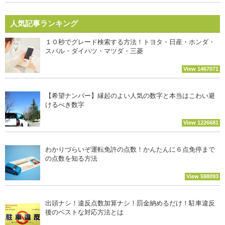
人気記事ランキング
１０秒でグレード検索する方法！トヨタ・日産・ホンダ・
スバル・ダイハツ・マツダ・三菱
View 1467071
【希望ナンバー】縁起のよい人気の数字と本当はこわい避
けるべき数字
View 1226681
わかりづらいぞ運転免許の点数！かんたんに６点免停まで
の点数を知る方法
View 598093
出頭ナシ！違反点数加算ナシ！罰金納めるだけ！駐車違反
後のベストな対応方法とは