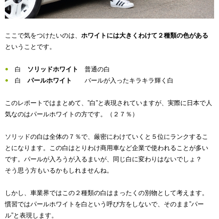
ここで気をつけたいのは、
ホワイトには大きくわけて２種類の色がある
ということです。
白
ソリッドホワイト
普通の白
白
パールホワイト
バールが入ったキラキラ輝く白
このレポートではまとめて、”白”と表現されていますが、実際に日本で人
気なのはパールホワイトの方です。（２７％）
ソリッドの白は全体の７％で、厳密にわけていくと５位にランクするこ
とになります。この白はとりわけ商用車など企業で使われることが多い
です。パールが入ろうが入るまいが、同じ白に変わりはないでしょ？
そう思う方もいるかもしれませんね。
しかし、車業界ではこの２種類の白はまったくの別物として考えます。
慣習ではパールホワイトを白という呼び方をしないで、そのまま”パー
ル”と表現します。