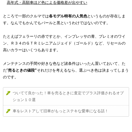
高年式・高額車ほど色による価格差が出やすい
ところで一部のクルマでは
各モデル特有の人気色
というものが存在しま
す。なんでもかんでもパールと黒というわけではないのです。
たとえばフェラーリの赤ですとか、インプレッサの青、プレミオのワイ
ン、Ｒ３４のＧＴＲミレニアムジェイド（ゴールド）など、リセールの
高いカラーはいくつもあります。
メンテナンスの手間や好きな色など諸条件はいったん置いておいて、た
だ”
売るときの値段”
それだけを考えるなら、選ぶべき色は決まってしまう
のです。
ついてて良かった！車を売るときに査定でプラス評価されるオプ
ション１０選
車をレストアして旧車がもっとステキな愛車になる話！