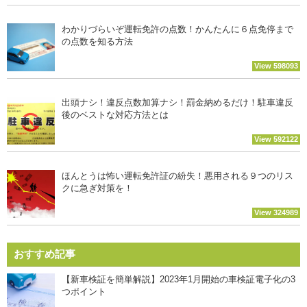
わかりづらいぞ運転免許の点数！かんたんに６点免停まで
の点数を知る方法
View 598093
出頭ナシ！違反点数加算ナシ！罰金納めるだけ！駐車違反
後のベストな対応方法とは
View 592122
ほんとうは怖い運転免許証の紛失！悪用される９つのリス
クに急ぎ対策を！
View 324989
おすすめ記事
【新車検証を簡単解説】2023年1月開始の車検証電子化の3
つポイント