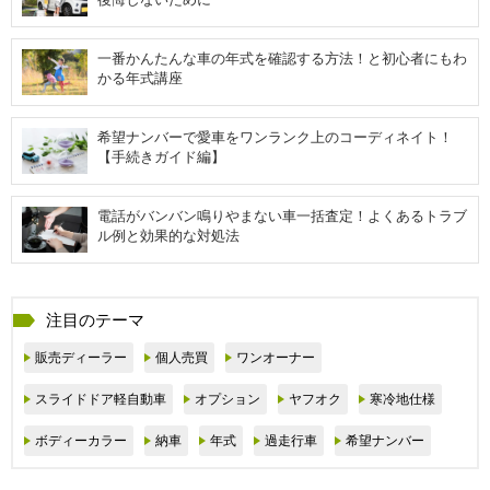
一番かんたんな車の年式を確認する方法！と初心者にもわ
かる年式講座
希望ナンバーで愛車をワンランク上のコーディネイト！
【手続きガイド編】
電話がバンバン鳴りやまない車一括査定！よくあるトラブ
ル例と効果的な対処法
注目のテーマ
販売ディーラー
個人売買
ワンオーナー
スライドドア軽自動車
オプション
ヤフオク
寒冷地仕様
ボディーカラー
納車
年式
過走行車
希望ナンバー