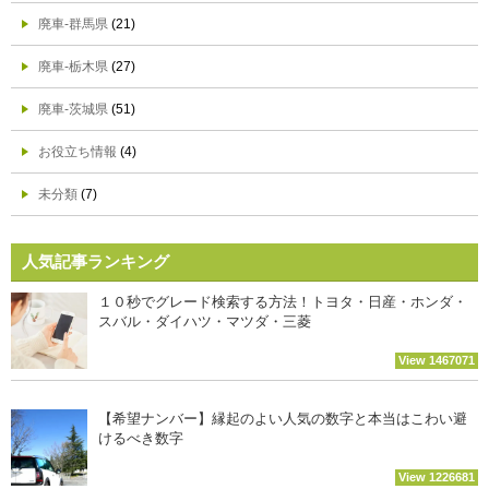
廃車-群馬県
(21)
廃車-栃木県
(27)
廃車-茨城県
(51)
お役立ち情報
(4)
未分類
(7)
人気記事ランキング
１０秒でグレード検索する方法！トヨタ・日産・ホンダ・
スバル・ダイハツ・マツダ・三菱
View 1467071
【希望ナンバー】縁起のよい人気の数字と本当はこわい避
けるべき数字
View 1226681