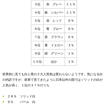
３位
灰 グレー
１１％
４位
銀 シルバー
１１％
５位
赤 レッド
６％
６位
青 ブルー
６％
７位
茶 ブラウン
６％
８位
黄 イエロー
３％
９位
緑 グリーン
１％
１０位
ほか
１％
世界的に見ても白と黒の２大人気色は変わらないようです。気になる白
の内訳ですが、前章で見てきたように日本以外の国ではソリッドの白が
人気が高く、１位の３７％のうち
２８％ ソリッド白
９％ パール 白