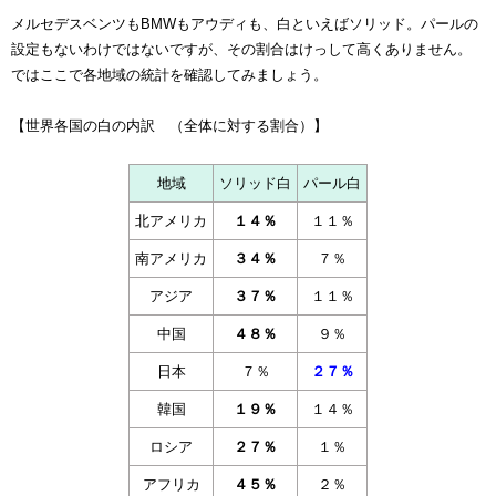
メルセデスベンツもBMWもアウディも、白といえばソリッド。パールの
設定もないわけではないですが、その割合はけっして高くありません。
ではここで各地域の統計を確認してみましょう。
【世界各国の白の内訳 （全体に対する割合）】
地域
ソリッド白
パール白
北アメリカ
１４％
１１％
南アメリカ
３４％
７％
アジア
３７％
１１％
中国
４８％
９％
日本
７％
２７％
韓国
１９％
１４％
ロシア
２７％
１％
アフリカ
４５％
２％