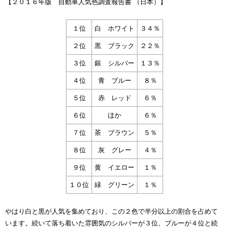
【２０１６年版 自動車人気色調査報告書 （日本）】
１位
白 ホワイト
３４％
２位
黒 ブラック
２２％
３位
銀 シルバー
１３％
４位
青 ブルー
８％
５位
赤 レッド
６％
６位
ほか
６％
７位
茶 ブラウン
５％
８位
灰 グレー
４％
９位
黄 イエロー
１％
１０位
緑 グリーン
１％
やはり白と黒が人気を集めており、この２色で半分以上の割合を占めて
います。続いて落ち着いた雰囲気のシルバーが３位、ブルーが４位と続